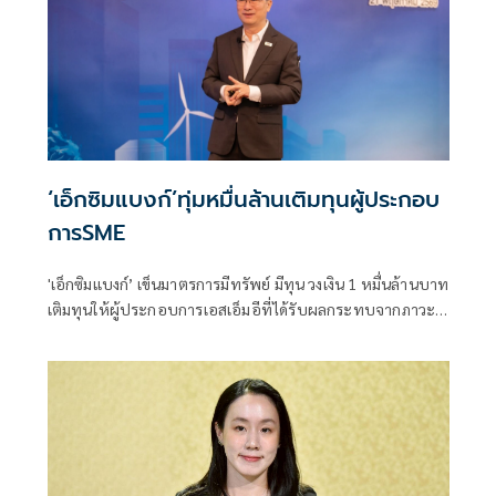
‘เอ็กซิมแบงก์’ทุ่มหมื่นล้านเติมทุนผู้ประกอบ
การSME
'เอ็กซิมแบงก์’ เข็นมาตรการมีทรัพย์ มีทุน วงเงิน 1 หมื่นล้านบาท
เติมทุนให้ผู้ประกอบการเอสเอ็มอีที่ได้รับผลกระทบจากภาวะ
เศรษฐกิจและต้นทุนพลังงาน