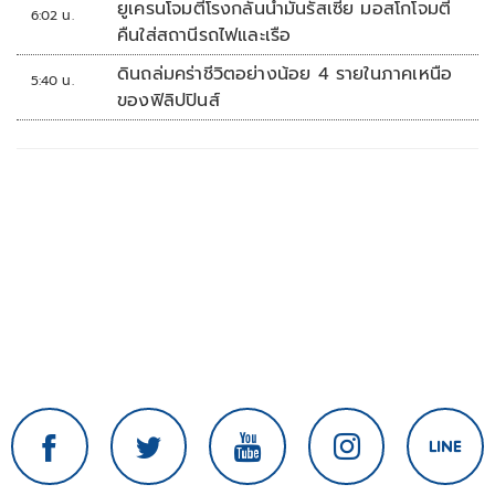
ยูเครนโจมตีโรงกลั่นน้ำมันรัสเซีย มอสโกโจมตี
6:02 น.
คืนใส่สถานีรถไฟและเรือ
ดินถล่มคร่าชีวิตอย่างน้อย 4 รายในภาคเหนือ
5:40 น.
ของฟิลิปปินส์