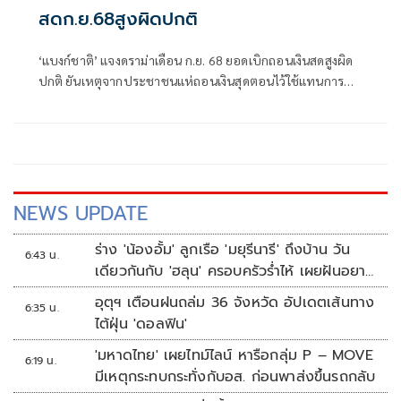
สดก.ย.68สูงผิดปกติ
‘แบงก์ชาติ’ แจงดราม่าเดือน ก.ย. 68 ยอดเบิกถอนเงินสดสูงผิด
ปกติ ยันเหตุจากประชาชนแห่ถอนเงินสุดตอนไว้ใช้แทนการทำ
ธุรกรรมผ่านบัญชีออนไลน์ หลังกังวลผลมาตรการอายัดบัญชีม้า
พร้อมติดตามดูแลปริมาณเงินสดที่อาจเพิ่มขึ้นปกติในช่วงเลือก
ตั้งอย่างใกล้ชิด
NEWS UPDATE
ร่าง 'น้องอั้ม' ลูกเรือ 'มยุรีนารี' ถึงบ้าน วัน
6:43 น.
เดียวกันกับ 'ฮลุน' ครอบครัวร่ำไห้ เผยฝันอยาก
เป็นทหารเรือ
อุตุฯ เตือนฝนถล่ม 36 จังหวัด อัปเดตเส้นทาง
6:35 น.
ไต้ฝุ่น 'ดอลฟิน'
'มหาดไทย' เผยไทม์ไลน์ หารือกลุ่ม P – MOVE
6:19 น.
มีเหตุกระทบกระทั่งกับอส. ก่อนพาส่งขึ้นรถกลับ