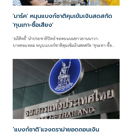
'มาร์ค' หนุนแบงก์ชาติคุมเข้มเงินสดสกัด
'ทุนเทา-ซื้อเสียง'
'อภิสิทธิ์' นำประชาธิปัตย์ ขอคะแนนชาวยานนาวา-
บางคอแหลม หนุน แบงก์ชาติคุมเข้มเงินสดสกัด 'ทุนเทา-ซื้อ
เสียง'
‘แบงก์ชาติ’แจงดราม่ายอดถอนเงิน