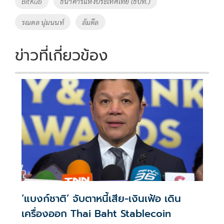
BitKub
ธนาคารแห่งประเทศไทย (ธปท.)
o
n
รณดล นุ่มนนท์
ล้มดีล
k
k
ข่าวที่เกี่ยวข้อง
‘แบงก์ชาติ’ จับตาหนี้เสีย-เงินเฟ้อ เดิน
เครื่องออก Thai Baht Stablecoin