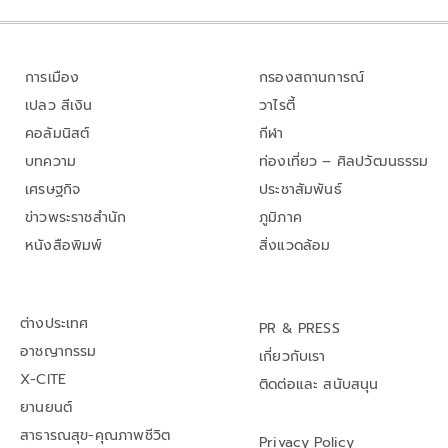
การเมือง
กรองสถานการณ์
เปลว สีเงิน
วาไรตี้
คอลัมนิสต์
กีฬา
บทความ
ท่องเที่ยว – ศิลปวัฒนธรรม
เศรษฐกิจ
ประชาสัมพันธ์
ข่าวพระราชสำนัก
ภูมิภาค
หนังสือพิมพ์
สิ่งแวดล้อม
ต่างประเทศ
PR & PRESS
อาชญากรรม
เกี่ยวกับเรา
X-CITE
ติดต่อและ สนับสนุน
ยานยนต์
สาธารณสุข-คุณภาพชีวิต
Privacy Policy