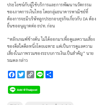
ประโยชน์กับผู้ใช้บริการและการพัฒนานวัตกรรม
ของภาคการเงินไทย โดยกลุ่มธนาคารพาณิชย์ที่
ต้องการจะมีบริษัทลูกประกอบธุรกิจเกี่ยวกับ DA ต้อง
ยื่นขออนุญาตต่อ ธปท. ก่อน
“หลักเกณฑ์ข้างต้น ไม่ได้ออกมาเพื่อดูแลความเสี่ยง
ของดีลใดดีลหนึ่งโดยเฉพาะ แต่เป็นการดูแลความ
เสี่ยงในภาพรวมของระบบการเงินเป็นสำคัญ” นาย
รณดล กล่าว
F
T
C
Li
S
ac
wi
o
n
h
e
tt
p
e
ar
b
er
y
e
o
Li
Tags