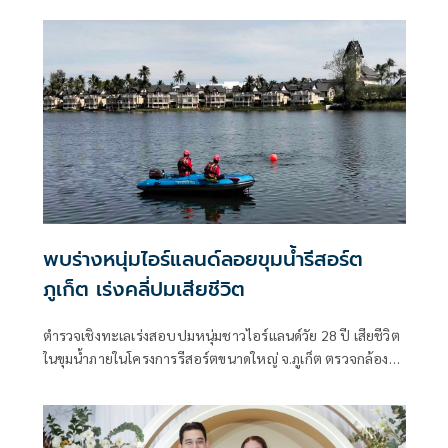
พบร่างหนุ่มไอร์แลนด์ลอยขุมน้ำรีสอร์ต
ภูเก็ต เร่งคลี่ปมเสียชีวิต
ตำรวจเชิงทะเลเร่งสอบปมหนุ่มชาวไอร์แลนด์วัย 28 ปี เสียชีวิต
ในขุมน้ำภายในโครงการรีสอร์ตขนาดใหญ่ จ.ภูเก็ต ตรวจกล้อง
วงจรปิด-สอบพยาน พร้อมส่งร่างชันสูตรหาสาเหตุที่แน่ชัด
ประสานสถานทูตแจ้งครอบครัวแล้ว