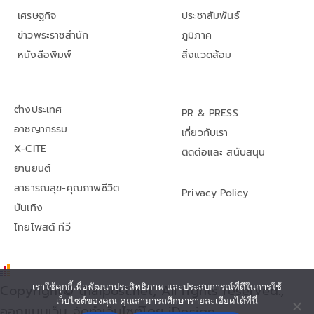
เศรษฐกิจ
ประชาสัมพันธ์
ข่าวพระราชสำนัก
ภูมิภาค
หนังสือพิมพ์
สิ่งแวดล้อม
ต่างประเทศ
PR & PRESS
อาชญากรรม
เกี่ยวกับเรา
X-CITE
ติดต่อและ สนับสนุน
ยานยนต์
สาธารณสุข-คุณภาพชีวิต
Privacy Policy
บันเทิง
ไทยโพสต์ ทีวี
Copyright© thaipost.net, All rights reserved.,
เราใช้คุกกี้เพื่อพัฒนาประสิทธิภาพ และประสบการณ์ที่ดีในการใช้
เว็บไซต์ของคุณ คุณสามารถศึกษารายละเอียดได้ที่นี่
ออกแบบเว็บ จัดทำเว็บไซต์โดย iDesign