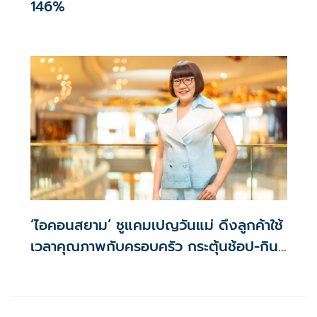
146%
‘ไอคอนสยาม’ ชูแคมเปญวันแม่ ดึงลูกค้าใช้
เวลาคุณภาพกับครอบครัว กระตุ้นช้อป-กิน-
ไลฟ์สไตล์ ตลอดเดือนสิงหาคม