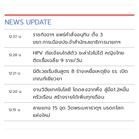
NEWS UPDATE
ราชกิจจาฯ แพร่คำสั่งอนุทิน ตั้ง 3
12:37 น.
ขรก.การเมืองประจำสำนักเลขาธิการนายกฯ
HPV ภัยเงียบใกล้ตัว ชะล่าใจไม่ได้ หญิงไทย
12:28 น.
ติดเชื้อเฉลี่ย 9 ราย/วัน
นิติเวชเริ่มชันสูตร 8 ร่างเหยื่อเหตุยิง รร. เปิด
12:21 น.
เกณฑ์เยียวยา
งานวิจัยเทคโนโลยี โดดลงจากหิ้ง สู่มือ1.2หมื่น
12:20 น.
ครัวเรือน สร้างรายได้เพิ่มทุกเดือน
ลายแทง 15 จุด วัดพระมหาธาตุฯ มรดกโลก
12:15 น.
แห่งใหม่