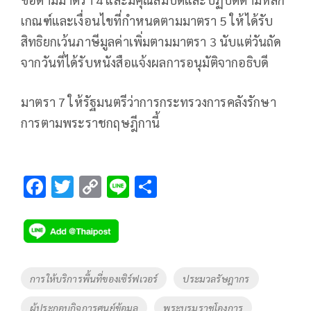
เกณฑ์และเงื่อนไขที่กำหนดตามมาตรา 5 ให้ได้รับ
สิทธิยกเว้นภาษีมูลค่าเพิ่มตามมาตรา 3 นับแต่วันถัด
จากวันที่ได้รับหนังสือแจ้งผลการอนุมัติจากอธิบดี
มาตรา 7 ให้รัฐมนตรีว่าการกระทรวงการคลังรักษา
การตามพระราชกฤษฎีกานี้
F
T
C
Li
S
ac
wi
o
n
h
e
tt
p
e
ar
b
er
y
e
o
Li
Tags
การให้บริการพื้นที่ของเซิร์ฟเวอร์
ประมวลรัษฎากร
o
n
ผู้ประกอบกิจการศูนย์ข้อมูล
พระบรมราชโองการ