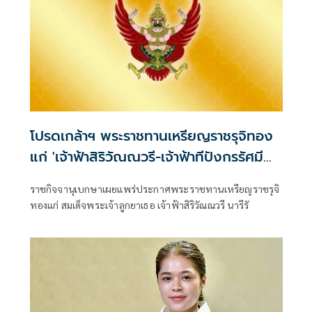
โปรดเกล้าฯ พระราชทานเหรียญราชรุจิทอง
แก่ 'เจ้าฟ้าสิริวัณณวรี-เจ้าฟ้าทีปังกรรัศมี
โชติ'
ราชกิจจานุเบกษาเผยแพร่ประกาศพระราชทานเหรียญราชรุจิ
ทองแก่ สมเด็จพระเจ้าลูกยาเธอ เจ้าฟ้าสิริวัณณวรี นารีรั