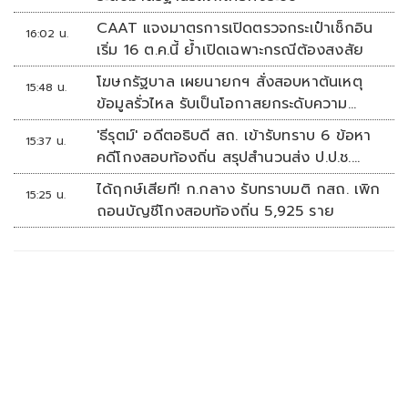
CAAT แจงมาตรการเปิดตรวจกระเป๋าเช็กอิน
16:02 น.
เริ่ม 16 ต.ค.นี้ ย้ำเปิดเฉพาะกรณีต้องสงสัย
โฆษกรัฐบาล เผยนายกฯ สั่งสอบหาต้นเหตุ
15:48 น.
ข้อมูลรั่วไหล รับเป็นโอกาสยกระดับความ
มั่นคงปลอดภัยข้อมูลภาครัฐทั้งระบบ
'ธีรุตม์' อดีตอธิบดี สถ. เข้ารับทราบ 6 ข้อหา
15:37 น.
คดีโกงสอบท้องถิ่น สรุปสำนวนส่ง ป.ป.ช.
สัปดาห์หน้า
ได้ฤกษ์เสียที! ก.กลาง รับทราบมติ กสถ. เพิก
15:25 น.
ถอนบัญชีโกงสอบท้องถิ่น 5,925 ราย