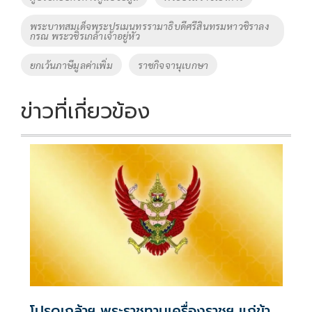
k
k
พระบาทสมเด็จพระปรเมนทรรามาธิบดีศรีสินทรมหาวชิราลง
กรณ พระวชิรเกล้าเจ้าอยู่หัว
ยกเว้นภาษีมูลค่าเพิ่ม
ราชกิจจานุเบกษา
ข่าวที่เกี่ยวข้อง
โปรดเกล้าฯ พระราชทานเครื่องราชฯ แก่ข้า