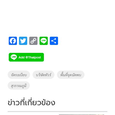
F
T
C
Li
S
ac
wi
o
n
h
e
tt
p
e
ar
b
er
y
e
o
Li
Tags
จัดระเบียบ
บริษัททัวร์
พื้นที่จุดนัดพบ
o
n
สุวรรณภูมิ
k
k
ข่าวที่เกี่ยวข้อง