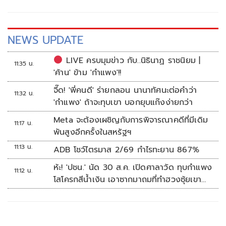
NEWS UPDATE
LIVE ครบมุมข่าว กับ..นิธินาฏ ราชนิยม |
11:35 น.
'ค้าน' ข้าม 'กำแพง'!!
จี๊ด! 'พี่คนดี' ร่ายกลอน นานาทัศนะต่อคำว่า
11:32 น.
'กำแพง' ถ้าจะทุบเขา บอกยุบแก๊งง่ายกว่า
Meta จะต้องเผชิญกับการพิจารณาคดีที่มีเดิม
11:17 น.
พันสูงอีกครั้งในสหรัฐฯ
11:13 น.
ADB โชว์ไตรมาส 2/69 กำไรทะยาน 867%
ห้ะ! 'ปชน.' นัด 30 ส.ค. เปิดศาลาวัด ทุบกำแพง
11:12 น.
โสโครกสีน้ำเงิน เอาซากมาถมที่ทำฮวงซุ้ยเขา
กระโดง