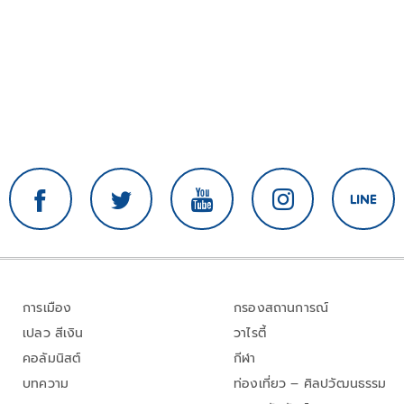
การเมือง
กรองสถานการณ์
เปลว สีเงิน
วาไรตี้
คอลัมนิสต์
กีฬา
บทความ
ท่องเที่ยว – ศิลปวัฒนธรรม