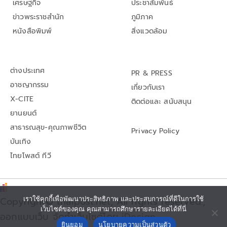
เศรษฐกิจ
ประชาสัมพันธ์
ข่าวพระราชสำนัก
ภูมิภาค
หนังสือพิมพ์
สิ่งแวดล้อม
ต่างประเทศ
PR & PRESS
อาชญากรรม
เกี่ยวกับเรา
X-CITE
ติดต่อและ สนับสนุน
ยานยนต์
สาธารณสุข-คุณภาพชีวิต
Privacy Policy
บันเทิง
ไทยโพสต์ ทีวี
เราใช้คุกกี้เพื่อพัฒนาประสิทธิภาพ และประสบการณ์ที่ดีในการใช้
Copyright© thaipost.net, All rights reserved.,
เว็บไซต์ของคุณ คุณสามารถศึกษารายละเอียดได้ที่นี่
ออกแบบเว็บ จัดทำเว็บไซต์โดย iDesign
ยินยอม
นโยบายความเป็นส่วนตัว