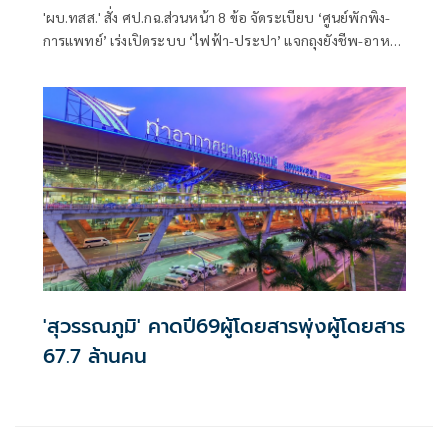
'ผบ.ทสส.' สั่ง ศป.กฉ.ส่วนหน้า 8 ข้อ จัดระเบียบ ‘ศูนย์พักพิง-
การแพทย์’ เร่งเปิดระบบ ‘ไฟฟ้า-ประปา’ แจกถุงยังชีพ-อาหาร
มาตรการ รปภ. เก็บกู้ร่างผู้เสียชีวิต ตั้งจุดรวบรวมขยะ 4 พื้นที่
ย้ายยานพาหนะกีดขวาง
'สุวรรณภูมิ' คาดปี69ผู้โดยสารพุ่งผู้โดยสาร
67.7 ล้านคน