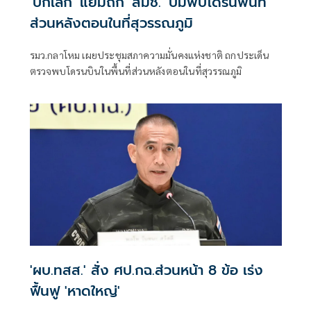
'บิ๊กเล็ก' แย้มถก 'สมช.' ปมพบโดรนพื้นที่
ส่วนหลังตอนในที่สุวรรณภูมิ
รมว.กลาโหม เผยประชุมสภาความมั่นคงแห่งชาติ ถกประเด็น
ตรวจพบโดรนบินในพื้นที่ส่วนหลังตอนในที่สุวรรณภูมิ
'ผบ.ทสส.' สั่ง ศป.กฉ.ส่วนหน้า 8 ข้อ เร่ง
ฟื้นฟู 'หาดใหญ่'