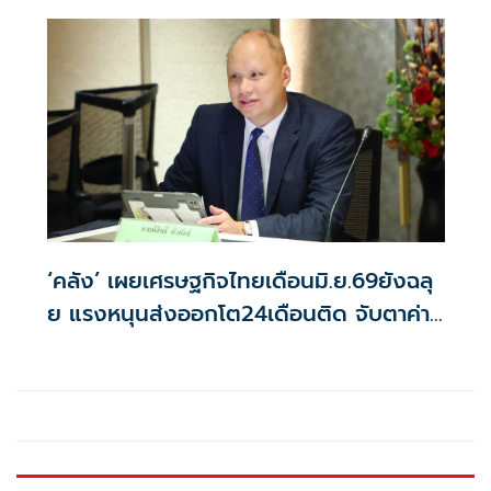
‘คลัง’ เผยเศรษฐกิจไทยเดือนมิ.ย.69ยังฉลุ
ย แรงหนุนส่งออกโต24เดือนติด จับตาค่า
บาท-น้ำมันดิบ