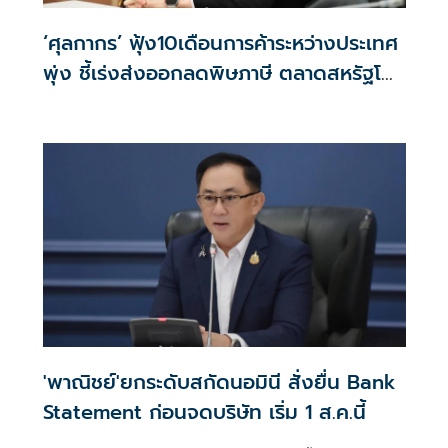
‘ศุลกากร’ ฟุ้ง10เดือนการค้าระหว่างประเทศ
พุ่ง ชี้เร่งส่งออกลดพิษภาษี ตลาดสหรัฐโต
พรวด34%
'พาณิชย์'ยกระดับสกัดนอมินี สั่งยื่น Bank
Statement ก่อนจดบริษัท เริ่ม 1 ส.ค.นี้