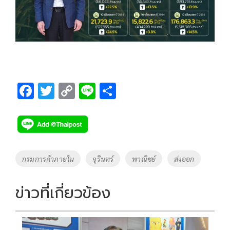
F
T
C
Li
S
ac
wi
o
n
h
e
tt
p
e
ar
b
er
y
e
o
Li
Tags
กรมการค้าภายใน
จุรินทร์
พาณิชย์
ส่งออก
o
n
k
k
ข่าวที่เกี่ยวข้อง