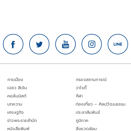
การเมือง
กรองสถานการณ์
เปลว สีเงิน
วาไรตี้
คอลัมนิสต์
กีฬา
บทความ
ท่องเที่ยว – ศิลปวัฒนธรรม
เศรษฐกิจ
ประชาสัมพันธ์
ข่าวพระราชสำนัก
ภูมิภาค
หนังสือพิมพ์
สิ่งแวดล้อม