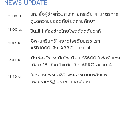
NEWS UPDATE
มท. สั่งผู้ว่าฯทั่วประเทศ ยกระดับ 4 มาตรการ
19:06 น.
ดูแลความปลอดภัยในสถานศึกษา
19:00 น.
ปืน..!! | ห้องข่าวไทยโพสต์สุดสัปดาห์
'ชิพ-นครินทร์' ผงาดโพเดียมเรซแรก
18:56 น.
ASB1000 ศึก ARRC สนาม 4
'มิกซ์-ธนัช' ระเบิดโพเดียม SS600 'เฟอร์' แซง
18:54 น.
เดือด 13 คันคว้าแต้ม ศึก ARRC สนาม 4
ในหลวง-พระราชินี พระราชทานเพลิงศพ
18:46 น.
นพ.ปราเสริฐ ปราสาททองโอสถ