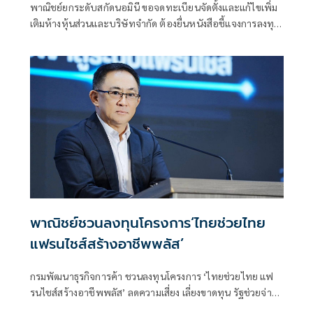
พาณิชย์ยกระดับสกัดนอมินี ขอจดทะเบียนจัดตั้งและแก้ไขเพิ่ม
เติมห้างหุ้นส่วนและบริษัทจำกัด ต้องยื่นหนังสือชี้แจงการลงทุน
Bank Statement มีผลบังคับใช้ตั้งแต่ 1 ส.ค.69 เป็นต้นไป
พาณิชย์ชวนลงทุนโครงการ‘ไทยช่วยไทย
แฟรนไชส์สร้างอาชีพพลัส’
กรมพัฒนาธุรกิจการค้า ชวนลงทุนโครงการ ‘ไทยช่วยไทย แฟ
รนไชส์สร้างอาชีพพลัส’ ลดความเสี่ยง เลี่ยงขาดทุน รัฐช่วยจ่าย
50% พร้อมหาทำเลขายให้และฟรีค่าเช่า 6 เดือน