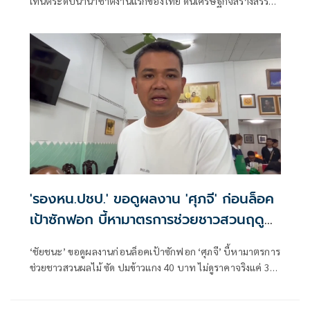
เทนต์ระดับนานาชาติงานแรกของไทย ดันเศรษฐกิจสร้างสรรค์
ไทยสู่ตลาดโลก ตั้งเป้า 2,000 ล้านบาท
'รองหน.ปชป.' ขอดูผลงาน 'ศุภจี' ก่อนล็อค
เป้าซักฟอก บี้หามาตรการช่วยชาวสวนฤดู
เก็บเกี่ยว
‘ชัยชนะ’ ขอดูผลงานก่อนล็อคเป้าซักฟอก ‘ศุภจี’ บี้หามาตรการ
ช่วยชาวสวนผลไม้ ซัด ปมข้าวแกง 40 บาท ไม่ดูราคาจริงแค่ 30
บาท