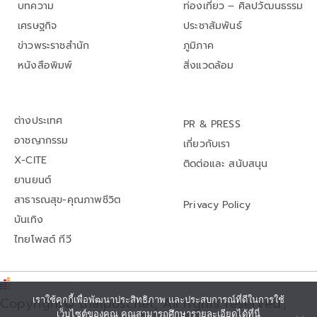
บทความ
ท่องเที่ยว – ศิลปวัฒนธรรม
เศรษฐกิจ
ประชาสัมพันธ์
ข่าวพระราชสำนัก
ภูมิภาค
หนังสือพิมพ์
สิ่งแวดล้อม
ต่างประเทศ
PR & PRESS
อาชญากรรม
เกี่ยวกับเรา
X-CITE
ติดต่อและ สนับสนุน
ยานยนต์
สาธารณสุข-คุณภาพชีวิต
Privacy Policy
บันเทิง
ไทยโพสต์ ทีวี
เราใช้คุกกี้เพื่อพัฒนาประสิทธิภาพ และประสบการณ์ที่ดีในการใช้
Copyright© thaipost.net, All rights reserved.,
เว็บไซต์ของคุณ คุณสามารถศึกษารายละเอียดได้ที่นี่