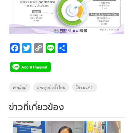
F
T
C
Li
S
ac
wi
o
n
h
e
tt
p
e
ar
b
er
y
e
o
Li
Tags
พาณิชย์
ยอดธุรกิจตั้งใหม่
ไตรมาส 1
o
n
k
k
ข่าวที่เกี่ยวข้อง