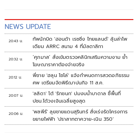
NEWS UPDATE
ทัพนักบิด 'ฮอนด้า เรซซิ่ง ไทยแลนด์' ลุ้นล่าโพ
20:43 น.
เดียม ARRC สนาม 4 ที่มัลดาลิกา
‘ศุภมาส’ สั่งเข้มตรวจคลินิกเสริมความงาม ย้ำ
20:32 น.
โฆษณาราคาต้องจ่ายจริง
พี่ชาย 'ฮลุน โซโล่' แจ้งกำหนดการสวดอภิธรรม
20:12 น.
ศพ เตรียมจัดพิธีฌาปนกิจ 11 ส.ค.
'ลลิดา' โต้ 'รักชนก' ปมงบน้ำบาดาล ชี้พื้นที่
20:07 น.
ปชน.ได้วงเงินเฉลี่ยสูงสุด
'พลพีร์' ลุยชายแดนสุรินทร์ สั่งเร่งรัดโครงการ
20:06 น.
ขยายไฟฟ้า 'ปราสาทตาควาย-เนิน 350'