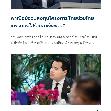
พาณิชย์ชวนลงทุนโครงการ‘ไทยช่วยไทย
แฟรนไชส์สร้างอาชีพพลัส’
กรมพัฒนาธุรกิจการค้า ชวนลงทุนโครงการ ‘ไทยช่วยไทย แฟ
รนไชส์สร้างอาชีพพลัส’ ลดความเสี่ยง เลี่ยงขาดทุน รัฐช่วยจ่าย
50% พร้อมหาทำเลขายให้และฟรีค่าเช่า 6 เดือน