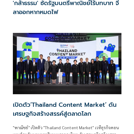
'กล้าธรรม' ซัดรัฐมนตรีพาณิชย์ไร้บทบาท จี้
ลาออกหากหมดไฟ
เปิดตัว‘Thailand Content Market’ ดัน
เศรษฐกิจสร้างสรรค์สู่ตลาดโลก
"พาณิชย์" เปิดตัว "Thailand Content Market" เวทีธุรกิจคอน