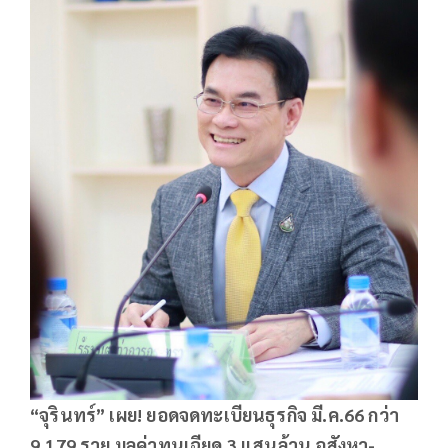
“จุรินทร์” เผย! ยอดจดทะเบียนธุรกิจ มี.ค.66 กว่า
9,179 ราย มูลค่าทุนเฉียด 3 แสนล้าน อสังหา-