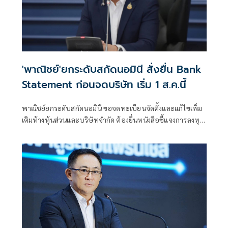
'พาณิชย์'ยกระดับสกัดนอมินี สั่งยื่น Bank
Statement ก่อนจดบริษัท เริ่ม 1 ส.ค.นี้
พาณิชย์ยกระดับสกัดนอมินี ขอจดทะเบียนจัดตั้งและแก้ไขเพิ่ม
เติมห้างหุ้นส่วนและบริษัทจำกัด ต้องยื่นหนังสือชี้แจงการลงทุน
Bank Statement มีผลบังคับใช้ตั้งแต่ 1 ส.ค.69 เป็นต้นไป