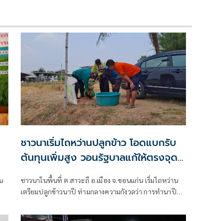
ชาวนาเริ่มไถหว่านปลูกข้าว โอดแบกรับ
ต้นทุนเพิ่มสูง วอนรัฐบาลแก้ให้ตรงจุด
ชี้มาตรการสินเชื่อสร้างภาระหนี้ไม่จบสิ้น
น
ชาวนาในพื้นที่ ต.สาวะถี อ.เมือง จ.ขอนแก่น เริ่มไถหว่าน
เตรียมปลูกข้าวนาปี ท่ามกลางความกังวลว่า การทำนาปีนี้
อาจจะไม่เหมือนเดิม อันเนื่องจากต้นทุนการผลิตที่สูงขึ้น
โดยเฉพาะค่าน้ำมันซึ่งเป็นตุ้นทุนหลัก ทำให้ต้องจ่ายค่าไถ