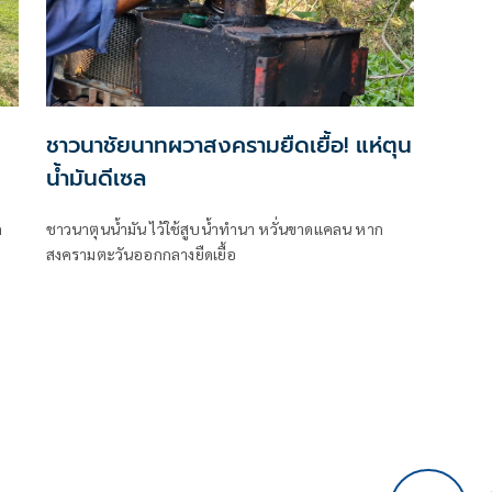
ชาวนาชัยนาทผวาสงครามยืดเยื้อ! แห่ตุน
น้ำมันดีเซล
ก
ชาวนาตุนน้ำมัน ไว้ใช้สูบน้ำทำนา หวั่นขาดแคลน หาก
สงครามตะวันออกกลางยืดเยื้อ