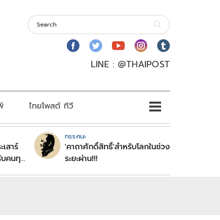
LINE : @THAIPOST
พ์
ไทยโพสต์ ทีวี
ทรรศนะ
ะเสาร์
'คาถาศักดิ์สิทธิ์'สำหรับโลกในช่วง
ับคนทุก
ระยะผ่าน!!!