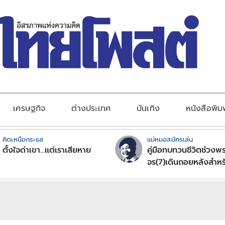
เศรษฐกิจ
ต่างประเทศ
บันเทิง
หนังสือพิม
คิดเหนือกระแส
แม่หมอสมัครเล่น
ตั้งใจด่าเขา...แต่เราเสียหาย
คู่มือทบทวนชีวิตช่วงพร
จร(7)เดินถอยหลังสำหร
ลัคนาราศีตอนที่2