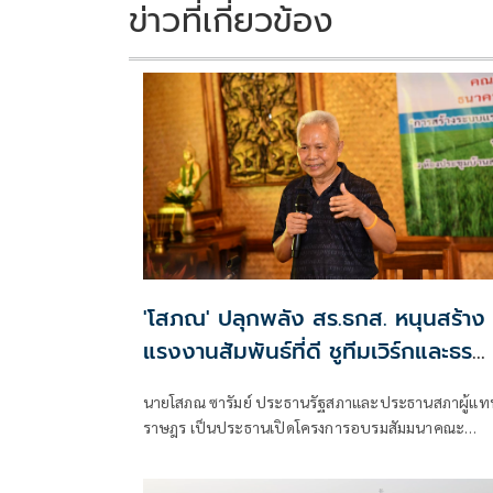
ข่าวที่เกี่ยวข้อง
'โสภณ' ปลุกพลัง สร.ธกส. หนุนสร้าง
แรงงานสัมพันธ์ที่ดี ชูทีมเวิร์กและธร
รมาภิบาล ขับเคลื่อนองค์กรสู่ความ
นายโสภณ ซารัมย์ ประธานรัฐสภาและประธานสภาผู้แท
ยั่งยืน
ราษฎร เป็นประธานเปิดโครงการอบรมสัมมนาคณะ
กรรมการสหภาพแรงงานรัฐวิสาหกิจ ธนาคารเพื่อ
การเกษตรและสหกรณ์การเกษตร (สร.ธกส.) ประจำปี