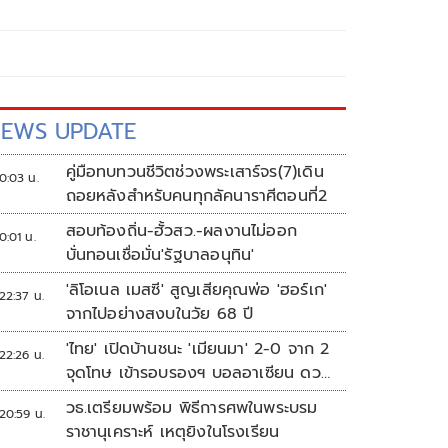
EWS UPDATE
คู่มือทบทวนชีวิตช่วงพระเสาร์จร(7)เดิน
0:03 น.
ถอยหลังสำหรับคนทุกลัคนาราศีตอนที่2
สอบท้องถิ่น-ฮั้วสว.-ผลงานไม่ออก
0:01 น.
บั่นทอนเชื่อมั่น'รัฐบาลอนุทิน'
'ลิโอเนล เมสซี' สูญเสียคุณพ่อ 'ฮอร์เก'
22:37 น.
จากไปอย่างสงบในวัย 68 ปี
'ไทย' เปิดบ้านชนะ 'เมียนมา' 2-0 จาก 2
22:26 น.
จุดโทษ เข้ารอบรองฯ บอลอาเซียน ดวล
'สิงคโปร์'
วธ.เตรียมพร้อม พิธีการศพในพระบรม
20:59 น.
ราชานุเคราะห์ เหตุยิงในโรงเรียน