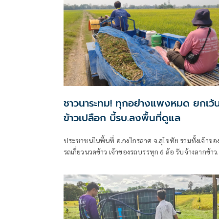
2569
ชาวนาระทม! ทุกอย่างแพงหมด ยกเว้
ข้าวเปลือก บี้รบ.ลงพื้นที่ดูแล
ประชาชนในพื้นที่ อ.กงไกรลาศ จ.สุโขทัย รวมทั้งเจ้าขอ
รถเกี่ยวนวดข้าว เจ้าของรถบรรทุก 6 ล้อ รับจ้างลากข้าว
และเกษตรกรที่ทำนา ต่างพากันโอดครวญ