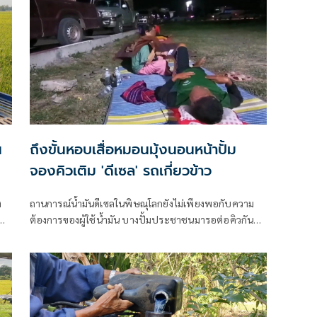
ค่าหว่าน เพิ่มมากกว่าปีที่ผ่านมาเฉลี่ยไร่ละ 50-100 บาท
ต่อไร่ ขึ้นอยู่กับแต่ละพื้นที่
น
ถึงขั้นหอบเสื่อหมอนมุ้งนอนหน้าปั้ม
จองคิวเติม 'ดีเซล' รถเกี่ยวข้าว
ง
ถานการณ์น้ำมันดีเซลในพิษณุโลกยังไม่เพียงพอกับความ
ต้องการของผู้ใช้น้ำมัน บางปั้มประชาชนมารอต่อคิวกัน
จำนวนมาก