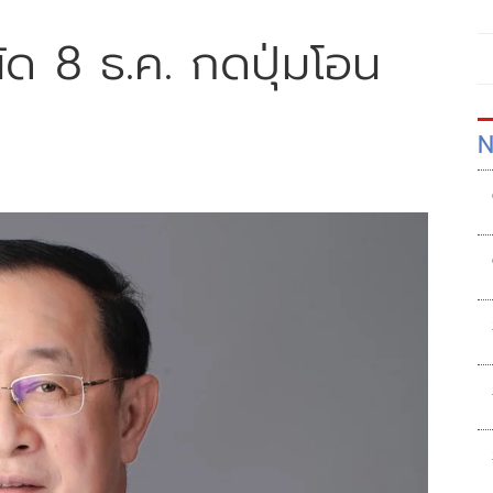
นัด 8 ธ.ค. กดปุ่มโอน
N