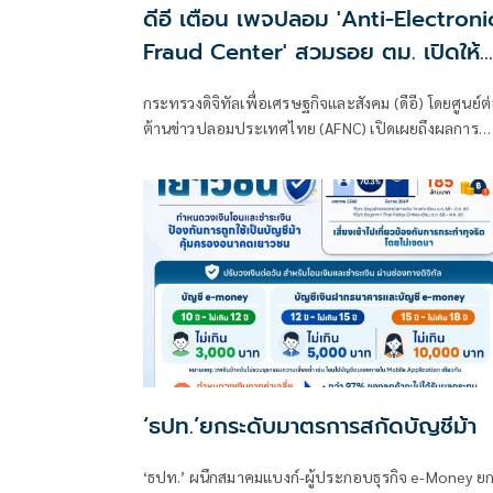
ดีอี เตือน เพจปลอม 'Anti-Electroni
Fraud Center' สวมรอย ตม. เปิดให้
ติดตามรับเงินคืนจาก 'สแกมเมอร์' ระว
กระทรวงดิจิทัลเพื่อเศรษฐกิจและสังคม (ดีอี) โดยศูนย์ต
สูญเงิน-ข้อมูลส่วนบุคคล
ต้านข่าวปลอมประเทศไทย (AFNC) เปิดเผยถึงผลการ
มอนิเตอร์และรับแจ้งข่าวปลอม ซึ่งเป็นไปตามนโยบายก
ป้องกันและแก้ไขปัญหาภัยความมั่นคงและภัยทางสังคม
ของนายไชยชนก ชิดชอบ รัฐมนตรีว่าการกระทรวงดิจิท
เพื่อเศรษฐกิจและสังคม (ดีอี) โดยยกระดับความสำคัญ
เรื่องการสร้างความตระหนักรู้เท่าทันภัยอาชญากรรมทา
เทคโนโลยี ข่าวปลอม และข้อมูลบิดเบือน
‘ธปท.’ยกระดับมาตรการสกัดบัญชีม้า
‘ธปท.’ ผนึกสมาคมแบงก์-ผู้ประกอบธุรกิจ e-Money ย