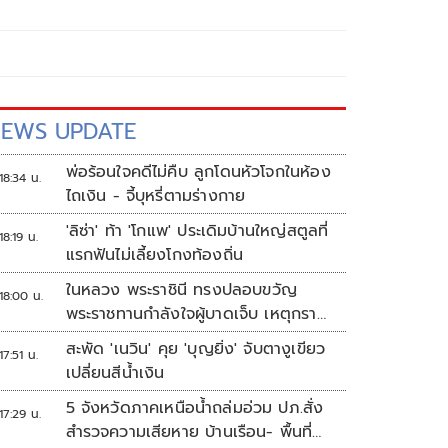
EWS UPDATE
พ่อร้อนใจคดีไม่คืบ ลูกโดนหัวโจกในห้อง
18:34 น.
ไถเงิน - จี้บุหรี่ตามร่างกาย
'ลิซ่า' ท้า 'โกแพ' ประเดิมบ้านใหญ่สตูลที่
18:19 น.
แรกฟันไม่เลี้ยงโกงท้องถิ่น
ในหลวง พระราชินี ทรงปลอบขวัญ
18:00 น.
พระราชทานกำลังใจผู้บาดเจ็บ เหตุกราด
ยิง รร.เทพศิรินทร์นนทบุรี
สะพัด 'เนวิน' คุย 'บุญยิ่ง' จับตางูเขียว
17:51 น.
เปลี่ยนสีน้ำเงิน
5 จังหวัดภาคเหนือน้ำถล่มอ่วม ปภ.สั่ง
17:29 น.
สำรวจความเสียหาย บ้านเรือน- พื้นที่