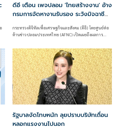
c
ดีอี เตือน เพจปลอม 'ไทยสร้างงาน' อ้าง
กรมการจัดหางานรับรอง ระวังมิจฉาชีพ
ัง
หลอก สูญเงิน-ข้อมูลส่วนบุคคล
่อ
กระทรวงดิจิทัลเพื่อเศรษฐกิจและสังคม (ดีอี) โดยศูนย์ต่อ
ต้านข่าวปลอมประเทศไทย (AFNC) เปิดเผยถึงผลการ
าร
มอนิเตอร์และรับแจ้งข่าวปลอม ซึ่งเป็นไปตามนโยบายการ
ป้องกันและแก้ไขปัญหาภัยความมั่นคงและภัยทางสังคม
ัล
ของนายไชยชนก ชิดชอบ รัฐมนตรีว่าการกระทรวงดิจิทัล
เพื่อเศรษฐกิจและสังคม (ดีอี) โดยยกระดับความสำคัญ
ง
เรื่องการสร้างความตระหนักรู้เท่าทันภัยอาชญากรรมทาง
เทคโนโลยี ข่าวปลอม และข้อมูลบิดเบือน
รัฐบาลงัดโทษหนัก ลุยปราบบริษัทเถื่อน
หลอกแรงงานไปนอก
ก