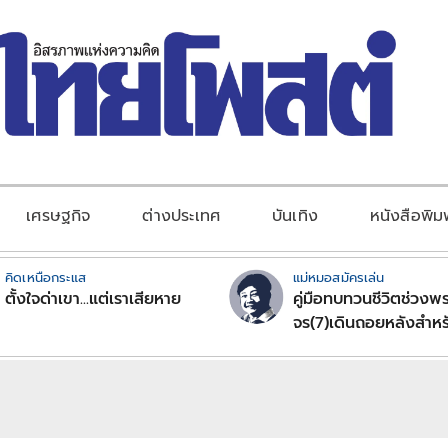
เศรษฐกิจ
ต่างประเทศ
บันเทิง
หนังสือพิม
คิดเหนือกระแส
แม่หมอสมัครเล่น
ตั้งใจด่าเขา...แต่เราเสียหาย
คู่มือทบทวนชีวิตช่วงพร
จร(7)เดินถอยหลังสำหร
ลัคนาราศีตอนที่2