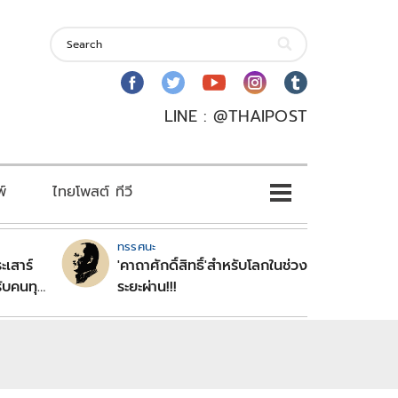
LINE : @THAIPOST
พ์
ไทยโพสต์ ทีวี
ทรรศนะ
ะเสาร์
'คาถาศักดิ์สิทธิ์'สำหรับโลกในช่วง
ับคนทุก
ระยะผ่าน!!!