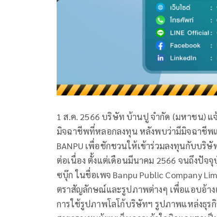
1 ส.ค. 2566 บริษัท บ้านปู จำกัด (มหาชน) แ
มิจฉาชีพที่หลอกลงทุน หลังพบว่ามีมิจฉาชีพแ
BANPU เพื่อชักชวนให้เข้าร่วมลงทุนกับบริษั
ต่อเนื่อง ตั้งแต่เดือนมีนาคม 2566 จนถึงปัจ
ซบุ๊ก ในชื่อเพจ Banpu Public Company Limi
ตราสัญลักษณ์และรูปภาพต่างๆ เพื่อแอบอ้างแ
การใช้รูปภาพโลโก้บริษัทฯ รูปภาพแหล่งธุร