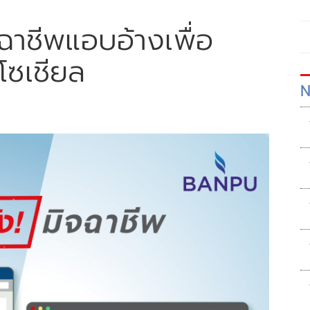
จฉาชีพแอบอ้างเพื่อ
โซเชียล
N