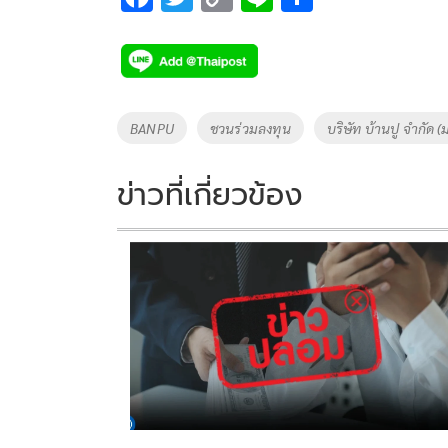
ac
wi
o
n
h
e
tt
p
e
ar
b
er
y
e
o
Li
Tags
BANPU
ชวนร่วมลงทุน
บริษัท บ้านปู จำกัด 
o
n
k
k
ข่าวที่เกี่ยวข้อง