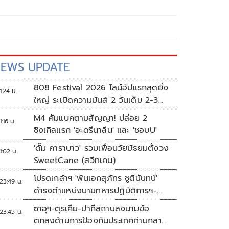
EWS UPDATE
808 Festival 2026 ไลน์อัปแรกสุดยิ่ง
1:24 น.
ใหญ่ ระเบิดความมันส์ 2 วันเต็ม 2-3
ต.ค.นี้
M4 คัมแบคตามสัญญา! ปล่อย 2
1:16 น.
ซิงเกิลแรก 'อะดรีนาลีน' และ 'ชอบU'
'ดั๊ม คาราบาว' รวมเพื่อนวัยมัธยมตั้งวง
1:02 น.
SweetCane (สวีทเคน)
โปรดเกล้าฯ 'พันเอกสุภัทร ชูตินันทน์'
23:49 น.
ดำรงตำแหน่งนายทหารปฏิบัติการฯ-
พระราชทานยศ 'พลตรี'
ซาอุฯ-ตุรเคีย-ปากีสถานลงนามข้อ
23:45 น.
ตกลงด้านการป้องกันประเทศท่ามกลาง