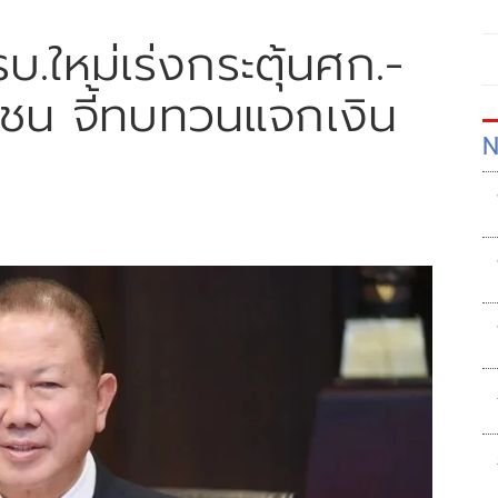
บ.ใหม่เร่งกระตุ้นศก.-
ชน จี้ทบทวนแจกเงิน
N