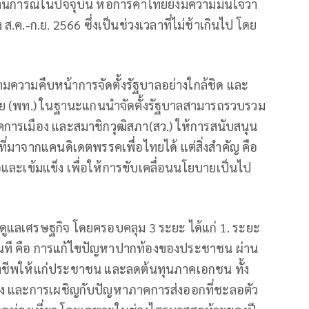
การณ์ในปัจจุบัน หอการค้าไทยยังมีความมั่นใจว่า
ค.-ก.ย. 2566 ซึ่งเป็นช่วงเวลาที่ไม่ช้าเกินไป โดย
ตามความคืบหน้าการจัดตั้งรัฐบาลอย่างใกล้ชิด และ
อไทย (พท.) ในฐานะแกนนำจัดตั้งรัฐบาลสามารถรวบรวม
รคการเมือง และสมาชิกวุฒิสภา(สว.) ให้การสนับสนุน
ี่มาจากแคนดิเดตพรรคเพื่อไทยได้ แต่สิ่งสำคัญ คือ
อและเข้มแข็ง เพื่อให้การขับเคลื่อนนโยบายเป็นไป
รดูแลเศรษฐกิจ โดยครอบคลุม 3 ระยะ ได้แก่ 1. ระยะ
แลทันที คือ การแก้ไขปัญหาปากท้องของประชาชน ผ่าน
ชีพให้แก่ประชาชน และลดต้นทุนภาคเอกชน ทั้ง
ะดับสูง และการเผชิญกับปัญหาภาคการส่งออกที่ชะลอตัว