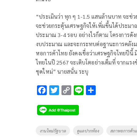
“ประเมินว่า ทุก ๆ 1-1.5 แสนล้านบาท จะช่วยก
จะช่วยกระตุ้นเศรษฐกิจให้เพิ่มขึ้นได้ประม
ประมาณ 3-4 รอบ อย่างไรก็ตาม โครงการดังกล
งบประมาณ และจะกระทบต่อฐานะการคลังมากน้
หอการค้าไทย ยังคงเชื่อว่าเศรษฐกิจไทยปีนี้
ไทยในปี 2567 จะเติบโตอย่างเต็มที่ จากแร
ชุดใหม่” นายสนั่น ระบุ
F
T
C
Li
S
ac
wi
o
n
h
e
tt
p
e
ar
b
er
y
e
o
Li
Tags
งานใหม่รัฐบาล
ดูแลปากท้อง
สภาหอการค้าแ