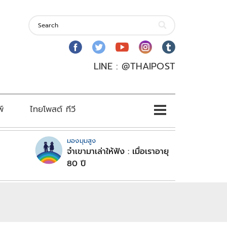
LINE : @THAIPOST
พ์
ไทยโพสต์ ทีวี
มองมุมสูง
จำเขามาเล่าให้ฟัง : เมื่อเราอายุ
80 ปี