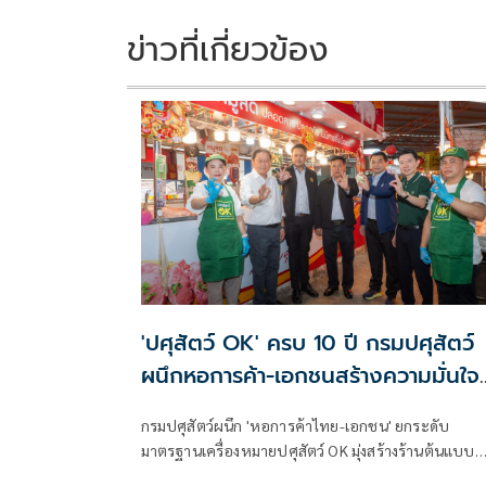
o
n
k
k
ข่าวที่เกี่ยวข้อง
'ปศุสัตว์ OK' ครบ 10 ปี กรมปศุสัตว์
ผนึกหอการค้า-เอกชนสร้างความมั่นใจ
'ปศุสัตว์ไทยปลอดภัย ไม่แพง'
กรมปศุสัตว์ผนึก 'หอการค้าไทย-เอกชน' ยกระดับ
มาตรฐานเครื่องหมายปศุสัตว์ OK มุ่งสร้างร้านต้นแบบ
คุณภาพดี ตรวจสอบย้อนกลับได้ เสริมความมั่นใจผู้บริโ