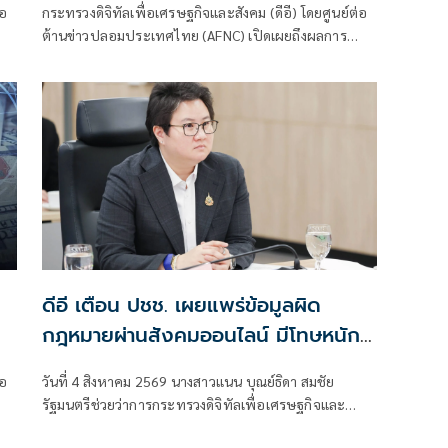
่อ
กระทรวงดิจิทัลเพื่อเศรษฐกิจและสังคม (ดีอี) โดยศูนย์ต่อ
ต้านข่าวปลอมประเทศไทย (AFNC) เปิดเผยถึงผลการ
าร
มอนิเตอร์และรับแจ้งข่าวปลอม ซึ่งเป็นไปตามนโยบายการ
ป้องกันและแก้ไขปัญหาภัยความมั่นคงและภัยทางสังคม
ัล
ของนายไชยชนก ชิดชอบ รัฐมนตรีว่าการกระทรวงดิจิทัล
เพื่อเศรษฐกิจและสังคม (ดีอี) โดยยกระดับความสำคัญ
ง
เรื่องการสร้างความตระหนักรู้เท่าทันภัยอาชญากรรมทาง
เทคโนโลยี ข่าวปลอม และข้อมูลบิดเบือน
ดีอี เตือน ปชช. เผยแพร่ข้อมูลผิด
กฎหมายผ่านสังคมออนไลน์ มีโทษหนัก
ทั้งจำทั้งปรับ
่อ
วันที่ 4 สิงหาคม 2569 นางสาวแนน บุณย์ธิดา สมชัย
รัฐมนตรีช่วยว่าการกระทรวงดิจิทัลเพื่อเศรษฐกิจและ
สังคม (ดีอี) เปิดเผยว่า ตามที่นายไชยชนก ชิดชอบ