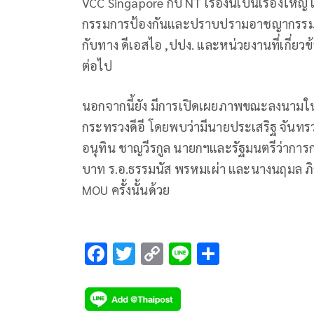
VCC Singapore กับ NT เรื่องนี้เป็นเรื่องใ
กรรมการป้องกันและปราบปรามอาชญากรรมออนไ
กับทาง ดีเอสไอ ,ปปง. และหน่วยงานที่เกี่ยว
ต่อไป
นอกจากนี้ยัง มีการเปิดเผยภาพขณะลงนามใน MO
กระทรวงดีอี โดยพบว่ามีนายประเสริฐ จันทรว
อนุทิน ชาญวีรกูล นายกฯและรัฐมนตรีว่าการ
บาท ร.อ.ธรรมนัส พรหมเผ่า และนางนฤมล ภิ
MOU ครั้งนั้นด้วย
F
T
C
Li
S
ac
wi
o
n
h
e
tt
p
e
ar