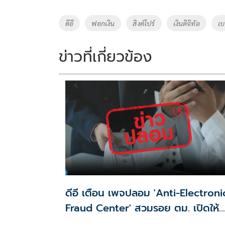
b
er
y
e
o
Li
Tags
ดีอี
ฟอกเงิน
สิงค์โปร์
เงินดิจิทัล
เบ
o
n
k
k
ข่าวที่เกี่ยวข้อง
ดีอี เตือน เพจปลอม 'Anti-Electroni
Fraud Center' สวมรอย ตม. เปิดให้
ติดตามรับเงินคืนจาก 'สแกมเมอร์' ระว