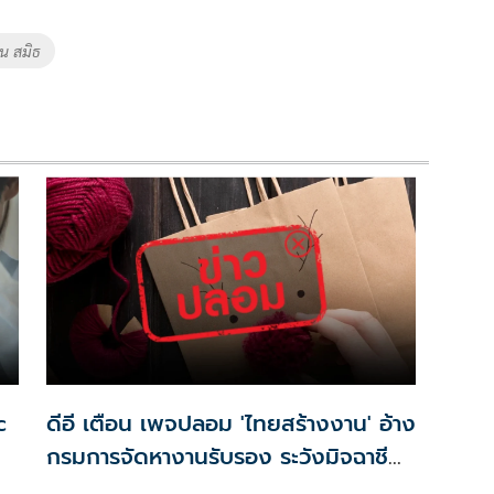
น สมิธ
c
ดีอี เตือน เพจปลอม 'ไทยสร้างงาน' อ้าง
กรมการจัดหางานรับรอง ระวังมิจฉาชีพ
ัง
หลอก สูญเงิน-ข้อมูลส่วนบุคคล