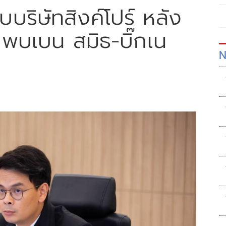
บบริษัทสิงค์โปร์ หลัง
 พบเบน สมิธ-บิ๊กเน
N