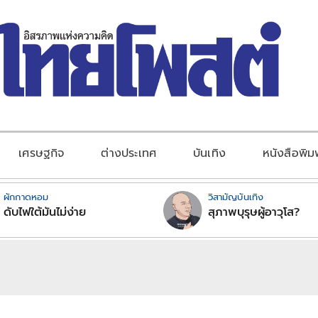
เศรษฐกิจ
ต่างประเทศ
บันเทิง
หนังสือพิม
ผักกาดหอม
วิสามัญบันเทิง
ดับไฟใต้มันไม่ง่าย
สุภาพบุรุษผู้อาวุโส?