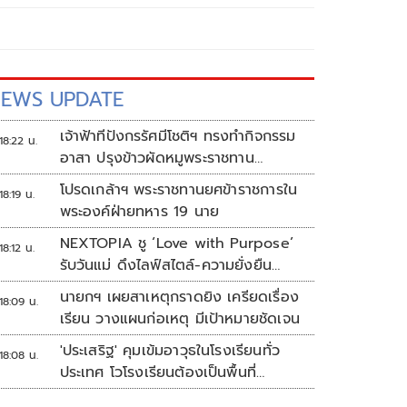
EWS UPDATE
เจ้าฟ้าทีปังกรรัศมีโชติฯ ทรงทำกิจกรรม
18:22 น.
อาสา ปรุงข้าวผัดหมูพระราชทาน
ประชาชน
โปรดเกล้าฯ พระราชทานยศข้าราชการใน
18:19 น.
พระองค์ฝ่ายทหาร 19 นาย
NEXTOPIA ชู ‘Love with Purpose’
18:12 น.
รับวันแม่ ดึงไลฟ์สไตล์-ความยั่งยืน
สร้างประสบการณ์ช้อปปิงมีความหมาย
นายกฯ เผยสาเหตุกราดยิง เครียดเรื่อง
18:09 น.
เรียน วางแผนก่อเหตุ มีเป้าหมายชัดเจน
'ประเสริฐ' คุมเข้มอาวุธในโรงเรียนทั่ว
18:08 น.
ประเทศ โวโรงเรียนต้องเป็นพื้นที่
ปลอดภัย