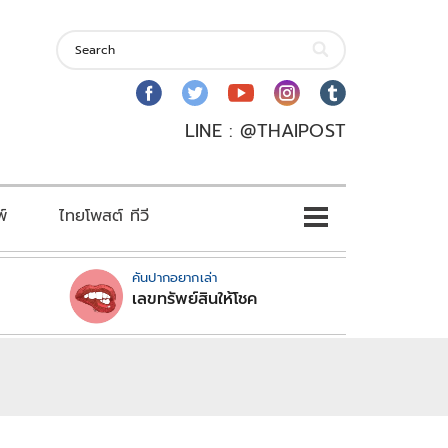
LINE : @THAIPOST
พ์
ไทยโพสต์ ทีวี
คันปากอยากเล่า
เลขทรัพย์สินให้โชค