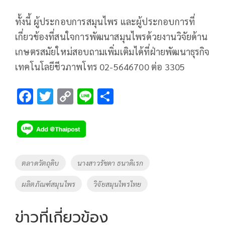
ทั้งนี้ ผู้ประกอบการสมุนไพร และผู้ประกอบการที่
เกี่ยวข้องที่สนใจการพัฒนาสมุนไพรด้วยงานวิจัยด้าน
เกษตรสมัยใหม่สอบถามเพิ่มเติมได้ที่ฝ่ายพัฒนาธุรกิจ
เทคโนโลยีชีวภาพโทร 02-5646700 ต่อ 3305
F
T
C
Li
S
ac
wi
o
n
h
e
tt
p
e
ar
b
er
y
e
o
Li
Tags
ตลาดวัตถุดิบ
นางสาวรัชดา ธนาดิเรก
o
n
ผลิตภัณฑ์สมุนไพร
วิจัยสมุนไพรไทย
k
k
ข่าวที่เกี่ยวข้อง