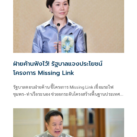
ฝ่ายค้านฟังไว้! รัฐบาลแจงประโยชน์
โครงการ Missing Link
รัฐบาลตอบฝ่ายค้าน ชี้โครงการ Missing Link เชื่อมรถไฟ
ชุมพร–ท่าเรือระนอง ช่วยยกระดับโครงสร้างพื้นฐานประเทศ
-เป็นประตูการค้าฝั่งอันดามัน เชื่อมจีน-สิงคโปร์ ยันรับฟังข้อ
เสนอทุกฝ่าย