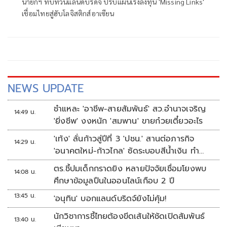
นายกฯ ทบทวนแลนด์บริดจ์ ปรับแผนเร่งลงทุน 'Missing Links'
เชื่อมไทยสู่ฮับโลจิสติกส์อาเซียน
NEWS UPDATE
ชำแหละ 'อาชีพ-สายสัมพันธ์' สว.อำนาจเจริญ
14:49 น.
'ยิ่งชีพ' งงหนัก 'สมพาน' ขายก๋วยเตี๋ยวอะไร
'เท้ง' ลั่นก้าวสู่ปีที่ 3 'ปชน.' สานต่อภารกิจ
14:29 น.
'อนาคตใหม่-ก้าวไกล' ซัดระบอบสีน้ำเงิน ทำ
หลักนิติรัฐ-นิติธรรมสั่นคลอน
ตร.ชี้ปมเด็กกราดยิง หลายปัจจัยเชื่อมโยงพบ
14:08 น.
ศึกษาข้อมูลปืนในออนไลน์เกือบ 2 ปี
13:45 น.
'อนุทิน' บอกแลนด์บริดจ์ยังไม่คุ้ม!
นักวิชาการชี้ไทยต้องขีดเส้นให้ชัดเปิดสัมพันธ์
13:40 น.