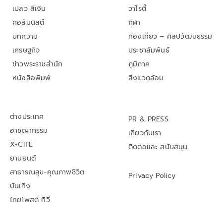
เปลว สีเงิน
วาไรตี้
คอลัมนิสต์
กีฬา
บทความ
ท่องเที่ยว – ศิลปวัฒนธรรม
เศรษฐกิจ
ประชาสัมพันธ์
ข่าวพระราชสำนัก
ภูมิภาค
หนังสือพิมพ์
สิ่งแวดล้อม
ต่างประเทศ
PR & PRESS
อาชญากรรม
เกี่ยวกับเรา
X-CITE
ติดต่อและ สนับสนุน
ยานยนต์
สาธารณสุข-คุณภาพชีวิต
Privacy Policy
บันเทิง
ไทยโพสต์ ทีวี