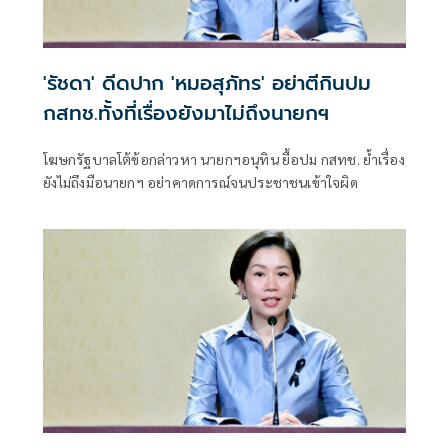
'รัชดา' ดีดปาก 'หมอสุภัทร' อย่าตีกินปม
กสทช.ทั้งที่เรื่องยังมาไม่ถึงนายกฯ
โฆษกรัฐบาลโต้ข้อกล่าวหา นายกฯอนุทิน ยื้อปม กสทช. ย้ำเรื่อง
ยังไม่ถึงมือนายกฯ อย่าคาดการณ์จนประชาชนเข้าใจผิด