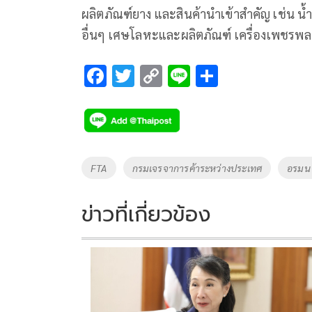
ผลิตภัณฑ์ยาง และสินค้านำเข้าสำคัญ เช่น น้ำ
อื่นๆ เศษโลหะและผลิตภัณฑ์ เครื่องเพชรพล
F
T
C
Li
S
ac
wi
o
n
h
e
tt
p
e
ar
b
er
y
e
o
Li
Tags
FTA
กรมเจรจาการค้าระหว่างประเทศ
อรมน 
o
n
k
k
ข่าวที่เกี่ยวข้อง