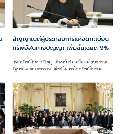
น
สัญญาณดีผู้ประกอบการแห่จดทะเบียน
ทรัพย์สินทางปัญญา เพิ่มขึ้นเฉียด 9%
กรมทรัพย์สินทางปัญญาเดินหน้าขับเคลื่อนนโยบายของ
รัฐบาลและกระทรวงพาณิชย์ ในการใช้ทรัพย์สินทาง
ปัญญาเป็นกลไกเสริมสร้างความเข้มแข็งให้กับ SMEs โดย
รองนายกรัฐมนตรีและรัฐมนตรีว่าการกระทรวงพาณิชย์
(นางศุภจี สุธรรมพันธุ์) ได้มอบหมายให้กรมฯ เร่งยกระดับ
ระบบคุ้มครองทรัพย์สินทางปัญญา เพื่อสนับสนุนการ
สร้างมูลค่าเพิ่มจากนวัตกรรมและความคิดสร้างสรรค์ของผู้
ประกอบการไทย ซึ่งสะท้อนผลสำเร็จผ่านสถิติการยื่น
คำขอและการจดทะเบียนทรัพย์สินทางปัญญาที่ขยายตัว
ต่อเนื่อ