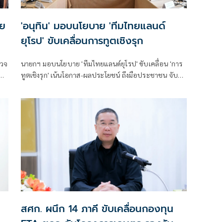
าย
'อนุทิน' มอบนโยบาย 'ทีมไทยแลนด์
ยุโรป' ขับเคลื่อนการทูตเชิงรุก
รวจ
นายกฯ มอบนโยบาย 'ทีมไทยแลนด์ยุโรป' ขับเคลื่อน 'การ
ทูตเชิงรุก' เน้นโอกาส-ผลประโยชน์ ถึงมือประชาชน จับมือ
้
ทุกหน่วยงาน 'คลัสเตอร์' เดินหน้า FTA ไทย-สหภาพยุโรป
ที
อล
สศก. ผนึก 14 ภาคี ขับเคลื่อนกองทุน