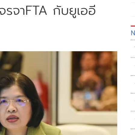
เจรจาFTA กับยูเออี
N