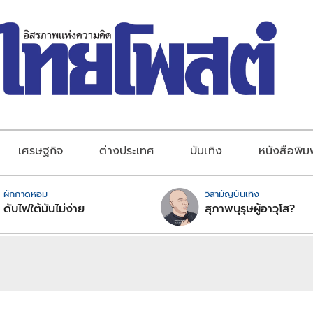
เศรษฐกิจ
ต่างประเทศ
บันเทิง
หนังสือพิม
ผักกาดหอม
วิสามัญบันเทิง
ดับไฟใต้มันไม่ง่าย
สุภาพบุรุษผู้อาวุโส?