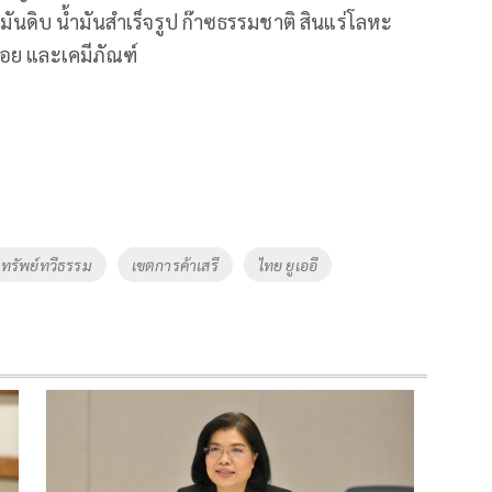
มันดิบ น้ำมันสำเร็จรูป ก๊าซธรรมชาติ สินแร่โลหะ
อย และเคมีภัณฑ์
ทรัพย์ทวีธรรม
เขตการค้าเสรี
ไทย ยูเออี