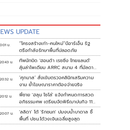
EWS UPDATE
“โครงสร้างเก่า-คนใหม่”บีอาร์เอ็น รัฐ
0:01 น.
ตรึงกำลังรักษาพื้นที่ปลอดภัย
ทัพนักบิด 'ฮอนด้า เรซซิ่ง ไทยแลนด์'
20:43 น.
ลุ้นล่าโพเดียม ARRC สนาม 4 ที่มัลดาลิ
กา
‘ศุภมาส’ สั่งเข้มตรวจคลินิกเสริมความ
20:32 น.
งาม ย้ำโฆษณาราคาต้องจ่ายจริง
พี่ชาย 'ฮลุน โซโล่' แจ้งกำหนดการสวด
20:12 น.
อภิธรรมศพ เตรียมจัดพิธีฌาปนกิจ 11
ส.ค.
'ลลิดา' โต้ 'รักชนก' ปมงบน้ำบาดาล ชี้
20:07 น.
พื้นที่ ปชน.ได้วงเงินเฉลี่ยสูงสุด