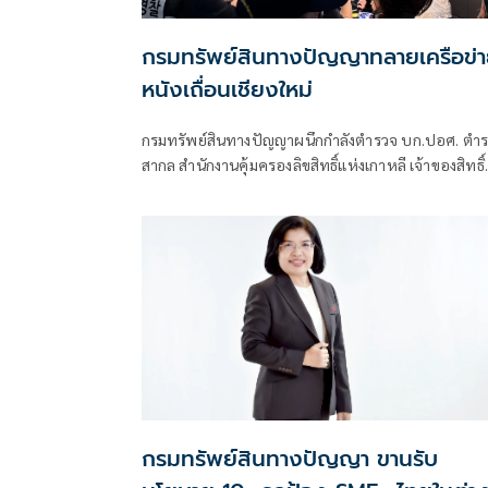
กรมทรัพย์สินทางปัญญาทลายเครือข่
หนังเถื่อนเชียงใหม่
กรมทรัพย์สินทางปัญญาผนึกกำลังตำรวจ บก.ปอศ. ตำ
สากล สำนักงานคุ้มครองลิขสิทธิ์แห่งเกาหลี เจ้าของสิทธิ์
ทลายเครือข่ายหนังเถื่อน ที่ จ.เชียงใหม่ น์ ยึดหลักฐานได
เพียบ พร้อมส่งตัวผู้กระทำผิดดำเนินคดีตามกฎหมายทัน
ย้ำเดินหน้าจัดการต่อเนื่อง รวมถึงการถ่ายทอดสดฟุตบ
โลกที่กำลังจะมาถึง
กรมทรัพย์สินทางปัญญา ขานรับ