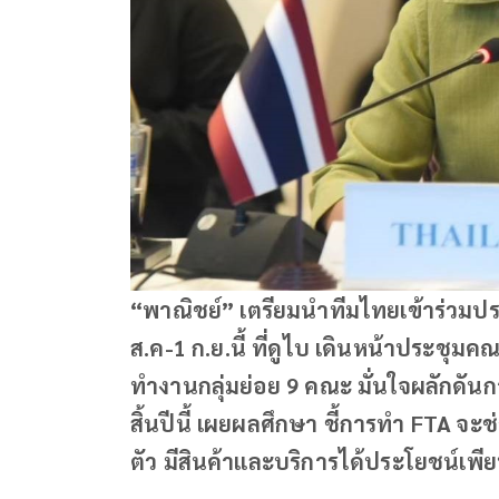
“พาณิชย์” เตรียมนำทีมไทยเข้าร่วมประช
ส.ค-1 ก.ย.นี้ ที่ดูไบ เดินหน้าประช
ทำงานกลุ่มย่อย 9 คณะ มั่นใจผลักดัน
สิ้นปีนี้ เผยผลศึกษา ชี้การทำ FTA จะ
ตัว มีสินค้าและบริการได้ประโยชน์เพี