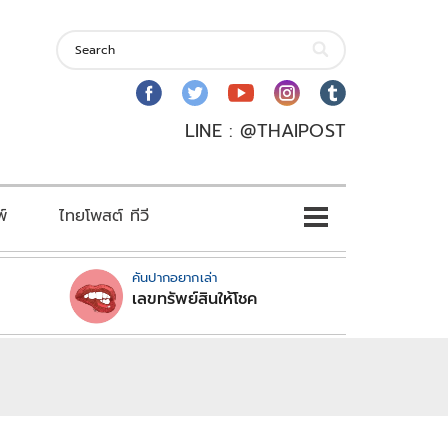
LINE : @THAIPOST
พ์
ไทยโพสต์ ทีวี
คันปากอยากเล่า
เลขทรัพย์สินให้โชค