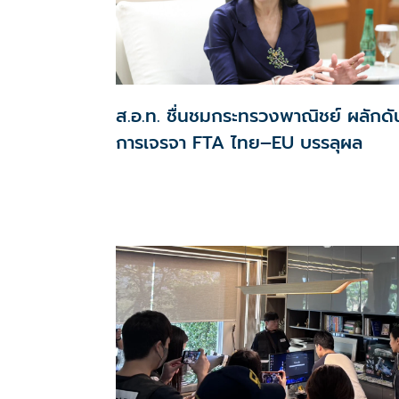
ส.อ.ท. ชื่นชมกระทรวงพาณิชย์ ผลักดั
การเจรจา FTA ไทย–EU บรรลุผล