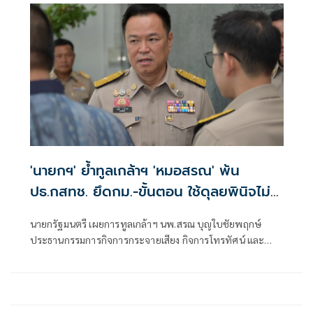
'นายกฯ' ย้ำทูลเกล้าฯ 'หมอสรณ' พ้น
ปธ.กสทช. ยึดกม.-ขั้นตอน ใช้ดุลยพินิจไม่
ได้
นายกรัฐมนตรี เผยการทูลเกล้าฯ นพ.สรณ บุญใบชัยพฤกษ์
ประธานกรรมการกิจการกระจายเสียง กิจการโทรทัศน์ และ
กิจการโทรคมนาคมแห่งชาติ (กสทช.) กรณีขาดคุณสมบัติ