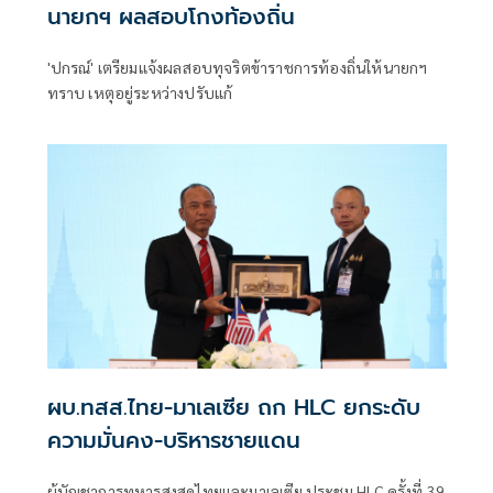
นายกฯ ผลสอบโกงท้องถิ่น
'ปกรณ์' เตรียมแจ้งผลสอบทุจริตข้าราชการท้องถิ่นให้นายกฯ
ทราบ เหตุอยู่ระหว่างปรับแก้
ผบ.ทสส.ไทย-มาเลเซีย ถก HLC ยกระดับ
ความมั่นคง-บริหารชายแดน
ผู้บัญชาการทหารสูงสุดไทยและมาเลเซีย ประชุม HLC ครั้งที่ 39