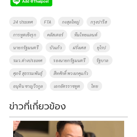
Tags
24 ประเทศ
FTA
กงสุลใหญ่
กรุงปารีส
การทูตเชิงรุก
คลัสเตอร์
ทีมไทยแลนด์
นายกรัฐมนตรี
บัวแก้ว
ฝรั่งเศส
ยุโรป
รมว.ต่างประเทศ
รองนายกรัฐมนตรี
รัฐบาล
ศุภจี สุธรรมพันธุ์
สีหศักดิ์ พวงเกคุแก้ว
อนุทิน ชาญวีรกูล
เอกอัตรราชทูต
ไทย
ข่าวที่เกี่ยวข้อง