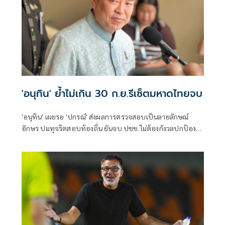
'อนุทิน' ย้ำไม่เกิน 30 ก.ย.รีเซ็ตมหาดไทยจบ
'อนุทิน' เผยรอ 'ปกรณ์' ส่งผลการตรวจสอบเป็นลายลักษณ์
อักษร ปมทุจริตสอบท้องถิ่น ยันจบ ปชช.ไม่ต้องกังวลปกป้อง
ใคร พอใจ ขรก.ยึดแนวทางปิดชื่อถือพฤติกรรม บอกไม่มีใครวิ่ง
เต้นได้ ชี้รีเซ็ต มท.จบใน ก.ย.นี้