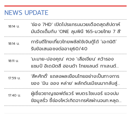
NEWS UPDATE
'ช่อง 7HD' เปิดโปรแกรมมวยเดือดสุดสัปดาห์
18:14 น.
มันจัดเต็มกับ 'ONE ลุมพินี 165-มวยไทย 7 สี'
การันตีไทยเที่ยวไทยพลัสใช้เงินกู้ได้ ‘เอกนิติ’
18:14 น.
รับข้อเสนอชงต่ออายุ60/40
'มะมาย-ปองคุณ' ควง 'เสือเขียน' คว้ารอง
18:11 น.
แชมป์ อิเดมิตสึ ฮอนด้า ไทยแลนด์ ทาเลนต์
คัพ สนาม 3
'สีหศักดิ์' แถลงผลเยือนไทยอย่างเป็นทางการ
17:59 น.
ของ 'มิน ออง หล่าย' ผลักดันเมียนมากลับสู่
อาเซียน
ผู้เชี่ยวชาญซอฟต์แวร์ พบตร.ไซเบอร์ แจงปม
17:40 น.
ข้อมูลรั่ว ชี้ช่องโหว่เกิดจากรหัสผ่านจนท.หลุด
ไม่ใช่ถูกแฮกระบบ