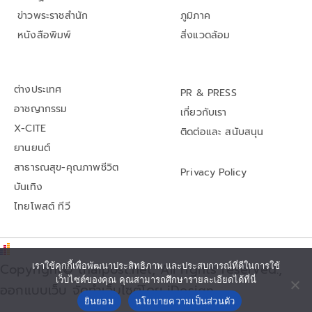
ข่าวพระราชสำนัก
ภูมิภาค
หนังสือพิมพ์
สิ่งแวดล้อม
ต่างประเทศ
PR & PRESS
อาชญากรรม
เกี่ยวกับเรา
X-CITE
ติดต่อและ สนับสนุน
ยานยนต์
สาธารณสุข-คุณภาพชีวิต
Privacy Policy
บันเทิง
ไทยโพสต์ ทีวี
Copyright© thaipost.net, All rights reserved.,
เราใช้คุกกี้เพื่อพัฒนาประสิทธิภาพ และประสบการณ์ที่ดีในการใช้
เว็บไซต์ของคุณ คุณสามารถศึกษารายละเอียดได้ที่นี่
ออกแบบเว็บ จัดทำเว็บไซต์โดย iDesign
ยินยอม
นโยบายความเป็นส่วนตัว