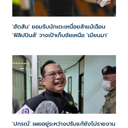
'ฮัดสัน' ยอมรับนักเตะเหนื่อยล้าแม้เฉือน
'ฟิลิปปินส์' วางเป้าเก็บชัยเหนือ 'เมียนมา'
'ปกรณ์' เผยอยู่ระหว่างปรับแก้ยังไม่รายงาน