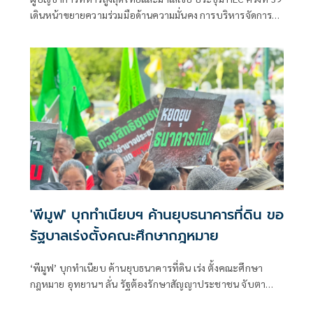
เดินหน้าขยายความร่วมมือด้านความมั่นคง การบริหารจัดการ
ชายแดน และการแลกเปลี่ยนข่าวกรอง
'พีมูฟ' บุกทำเนียบฯ ค้านยุบธนาคารที่ดิน ขอ
รัฐบาลเร่งตั้งคณะศึกษากฎหมาย
‘พีมูฟ’ บุกทำเนียบ ค้านยุบธนาคารที่ดิน เร่ง ตั้งคณะศึกษา
กฎหมาย อุทยานฯ ลั่น รัฐต้องรักษาสัญญาประชาชน จับตา
‘ทรงศักดิ์’ เตรียมคุยบ่ายนี้