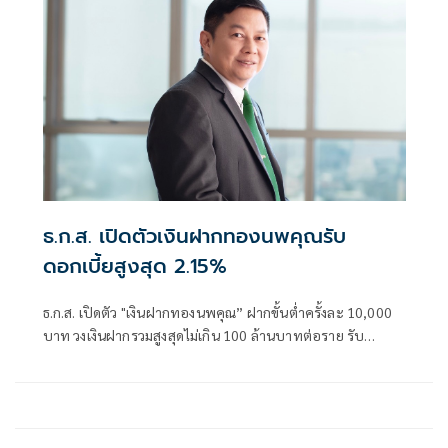
ฤดูกาลที่ผันผวน ภัยแล้ง น้ำท่วม ศัตรูพืช รวมถึงกฎเกณฑ์ด้าน
คาร์บอนของประเทศคู่ค้าที่เข้มงวดมากขึ้น
ธ.ก.ส. เปิดตัวเงินฝากทองนพคุณรับ
ดอกเบี้ยสูงสุด 2.15%
ธ.ก.ส. เปิดตัว "เงินฝากทองนพคุณ” ฝากขั้นต่ำครั้งละ 10,000
บาท วงเงินฝากรวมสูงสุดไม่เกิน 100 ล้านบาทต่อราย รับ
ดอกเบี้ยทุกเดือนแบบขั้นบันได สูงสุดถึงร้อยละ 2.15 ต่อปี เฉลี่ย
ทั้งโครงการร้อยละ 1.40 ต่อปี ระยะเวลาฝาก 10 เดือน เปิดรับ
ฝากที่ ธ.ก.ส. ทุกสาขาทั่วประเทศ ตั้งแต่วันที่ 13 ตุลาคม 2568
ถึง 15 พฤศจิกายน 2568