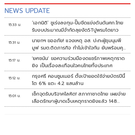
NEWS UPDATE
‘เอกนิติ’ ชูเร่งลงทุน-ปั๊มขีดแข่งดันดันศก.ไทย
15:33 น.
รับงบประมาณมีจำกัดลุยงัด5Tปูพรมโตยาว
นายกฯ ขออภัย! แจงเหตุ อส. ปะทะผู้ชุมนุมพี
15:31 น.
มูฟ รมต.ติดภารกิจ ทำไม่เข้าใจกัน ยันพร้อมคุย
หาทางออก
'ยศชนัน' ขอความร่วมมืองดแชร์ภาพเหตุกราด
15:17 น.
ยิง เป็นเรื่องสะเทือนใจคนไทยทั้งประเทศ
กรุงศรี คอนซูมเมอร์ ตั้งเป้ายอดใช้จ่ายบัตรปีนี้
15:12 น.
โต 6% แตะ 4.2 แสนล้าน
เช็กจุดรับบริจาคโลหิต! สภากาชาดไทย เผยจ่าย
15:01 น.
เลือดรักษาผู้บาดเจ็บเหตุกราดยิงแล้ว 148
ยูนิต