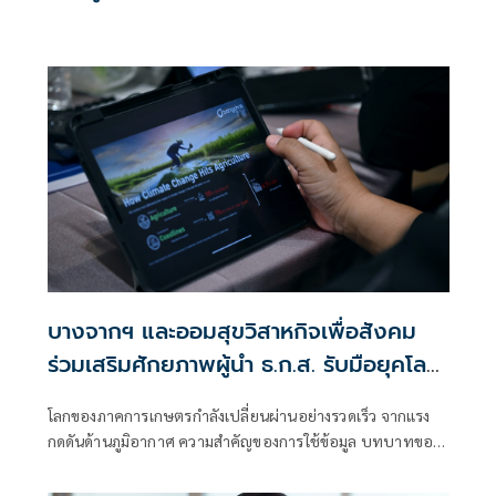
บางจากฯ และออมสุขวิสาหกิจเพื่อสังคม
ร่วมเสริมศักยภาพผู้นำ ธ.ก.ส. รับมือยุคโลก
เปลี่ยน
โลกของภาคการเกษตรกำลังเปลี่ยนผ่านอย่างรวดเร็ว จากแรง
กดดันด้านภูมิอากาศ ความสำคัญของการใช้ข้อมูล บทบาทของ
เทคโนโลยี และมาตรฐานตลาดที่เข้มงวดขึ้น ขณะที่เกษตรกร
ไทยต้องเผชิญความเสี่ยงด้านภูมิอากาศที่รุนแรงขึ้น ทั้งจาก