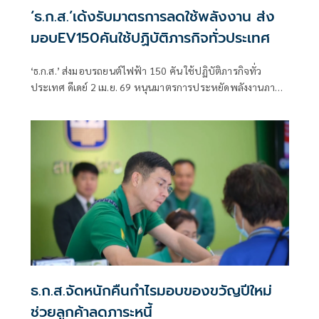
‘ธ.ก.ส.’เด้งรับมาตรการลดใช้พลังงาน ส่ง
มอบEV150คันใช้ปฏิบัติภารกิจทั่วประเทศ
‘ธ.ก.ส.’ ส่งมอบรถยนต์ไฟฟ้า 150 คัน ใช้ปฏิบัติภารกิจทั่ว
ประเทศ ดีเดย์ 2 เม.ย. 69 หนุนมาตรการประหยัดพลังงานภาค
รัฐ มุ่งสู่ Net Zero
ธ.ก.ส.จัดหนักคืนกำไรมอบของขวัญปีใหม่
ช่วยลูกค้าลดภาระหนี้