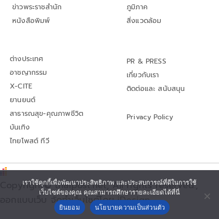
ข่าวพระราชสำนัก
ภูมิภาค
หนังสือพิมพ์
สิ่งแวดล้อม
ต่างประเทศ
PR & PRESS
อาชญากรรม
เกี่ยวกับเรา
X-CITE
ติดต่อและ สนับสนุน
ยานยนต์
สาธารณสุข-คุณภาพชีวิต
Privacy Policy
บันเทิง
ไทยโพสต์ ทีวี
Copyright© thaipost.net, All rights reserved.,
เราใช้คุกกี้เพื่อพัฒนาประสิทธิภาพ และประสบการณ์ที่ดีในการใช้
เว็บไซต์ของคุณ คุณสามารถศึกษารายละเอียดได้ที่นี่
ออกแบบเว็บ จัดทำเว็บไซต์โดย iDesign
ยินยอม
นโยบายความเป็นส่วนตัว