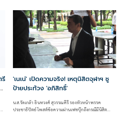
ข้อความว่า “นักการเมืองก็เหมือนนักสู้คนหนึ่ง ที่ต้องเข้าไป
ต่อสู้เพื่อปกป้องผลประโยชน์ของประเทศ”
รี
'เนเน่' เปิดความจริง! เหตุนิสิตจุฬาฯ ชู
ป้ายประท้วง 'อภิสิทธิ์'
ี
น.ส.รัดเกล้า อินทวงศ์ สุวรรณคีรี รองหัวหน้าพรรค
ประชาธิปัตย์ โพสต์ข้อความผ่านเฟซบุ๊กถึงกรณีมีนิสิต
จุฬาลงกรณ์มหาวิทยาลัยถือป้ายข้อความเกี่ยวกับการสลาย
การชุมนุมปี 53 ระหว่างที่นายอภิสิทธิ์ เวชชาชีวะ