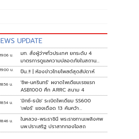
EWS UPDATE
มท. สั่งผู้ว่าฯทั่วประเทศ ยกระดับ 4
19:06 น.
มาตรการดูแลความปลอดภัยในสถาน
ศึกษา
19:00 น.
ปืน..!! | ห้องข่าวไทยโพสต์สุดสัปดาห์
'ชิพ-นครินทร์' ผงาดโพเดียมเรซแรก
18:56 น.
ASB1000 ศึก ARRC สนาม 4
'มิกซ์-ธนัช' ระเบิดโพเดียม SS600
18:54 น.
'เฟอร์' แซงเดือด 13 คันคว้า
แต้ม ศึก ARRC สนาม 4
ในหลวง-พระราชินี พระราชทานเพลิงศพ
18:46 น.
นพ.ปราเสริฐ ปราสาททองโอสถ