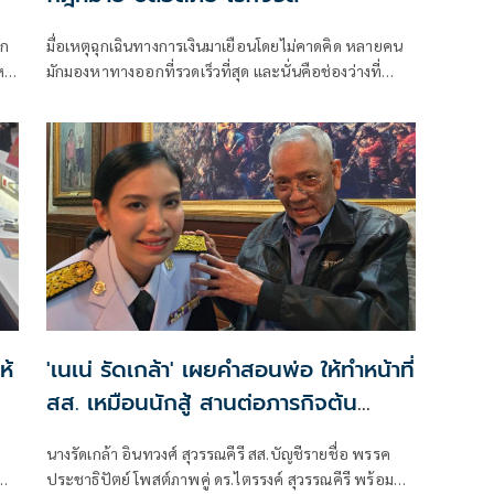
ูก
มื่อเหตุฉุกเฉินทางการเงินมาเยือนโดยไม่คาดคิด หลายคน
หนี
มักมองหาทางออกที่รวดเร็วที่สุด และนั่นคือช่องว่างที่
ทำให้หนี้นอกระบบกลายเป็นกับดักล่อใจด้วยคำโฆษณาว่า
ห้
'เนเน่ รัดเกล้า' เผยคำสอนพ่อ ให้ทำหน้าที่
สส. เหมือนนักสู้ สานต่อภารกิจต้น
ตระกูลสุวรรณคีรี
นางรัดเกล้า อินทวงศ์ สุวรรณคีรี สส.บัญชีรายชื่อ พรรค
ประชาธิปัตย์ โพสต์ภาพคู่ ดร.ไตรรงค์ สุวรรณคีรี พร้อม