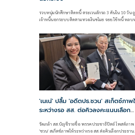
รวบหนุ่มนักศึกษาติดหนี้ ตระเวนลักรถ 3 คันใน 10 วัน ถ
เจ้าหนี้นอกระบบติดตามทวงเงินขโมย จยย.ใช้หนี้ หลบ
จากหนองบัวลำภูมาขโมยรถจักรยานยนต์ที่จังหวัด
มหาสารคามหลบหนีเข้ากรุงเทพฯ ไม่รอด
'เนเน่' ปลื้ม 'อดีตปธ.ชวน' สเก็ตช์ภาพใ
ระหว่างรอ สส. ต่อคิวลงคะแนนเลือก
ประธานสภา
รัดเกล้า สส.บัญชีรายชื่อ พรรคประชาธิปัตย์ โพสต์ภาพ
'ชวน' สเก็ตช์ภาพให้ระหว่างรอ สส.ต่อคิวเลือกประธาน