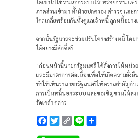
ได้เข้าไปใช้หนี้นอกระบบให้ หรือยกหนี้ แต่
ภาคส่วนเข้ามา ทั้งฝ่ายปกครอง ตำรวจ และ
ไกล่เกลี่ยพร้อมกันทั้งดูแลเจ้าหนี้ ลูกหนี้อย
จากนั้นรัฐบาลจะช่วยปรับโครงสร้างหนี้ โด
ได้อย่างมีศักดิ์ศรี
“ก่อนหน้านี้นายกรัฐมนตรี ได้สั่งการให้หน่วย
และมีมาตรการต่อเนื่องเพื่อให้เกิดความยั่งย
ทำให้เห็นว่านายกรัฐมนตรีให้ความสำคัญกับเร
การเป็นหนี้นอกระบบ และขอเชิญชวนให้ลงทะ
รัดเกล้า กล่าว
F
T
C
Li
S
ac
wi
o
n
h