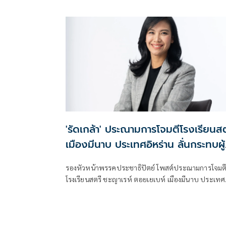
สภา
'รัดเกล้า' ประณามการโจมตีโรงเรียนสต
เมืองมีนาบ ประเทศอิหร่าน ลั่นกระทบผู้
บริสุทธิ์อย่างร้ายแรง
รองหัวหน้าพรรคประชาธิปัตย์ โพสต์ประณามการโจมต
โรงเรียนสตรี ชะญาเรห์ ตอยเยเบห์ เมืองมีนาบ ประเทศ
อิหร่าน