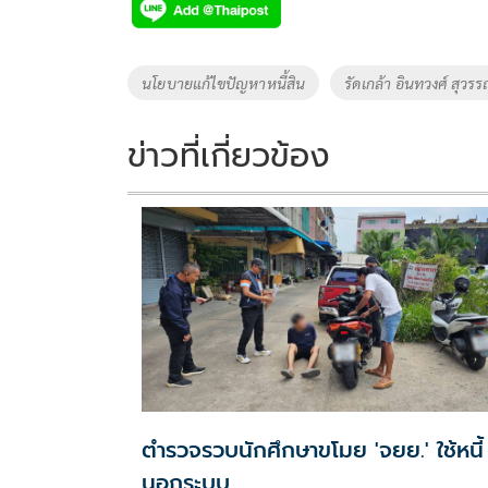
e
tt
p
e
ar
b
er
y
e
o
Li
Tags
นโยบายแก้ไขปัญหาหนี้สิน
รัดเกล้า อินทวงศ์ สุวรร
o
n
k
k
ข่าวที่เกี่ยวข้อง
ตำรวจรวบนักศึกษาขโมย 'จยย.' ใช้หนี้
นอกระบบ