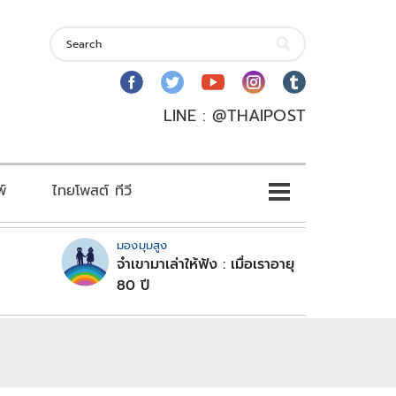
LINE : @THAIPOST
พ์
ไทยโพสต์ ทีวี
มองมุมสูง
จำเขามาเล่าให้ฟัง : เมื่อเราอายุ
80 ปี