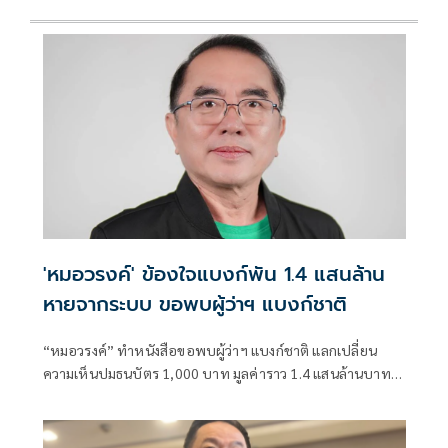
'หมอวรงค์' ข้องใจแบงก์พัน 1.4 แสนล้าน
หายจากระบบ ขอพบผู้ว่าฯ แบงก์ชาติ
“หมอวรงค์” ทำหนังสือขอพบผู้ว่าฯ แบงก์ชาติ แลกเปลี่ยน
ความเห็นปมธนบัตร 1,000 บาท มูลค่าราว 1.4 แสนล้านบาทไม่
ไหลกลับเข้าสู่ระบบ ระบุเชื่ออาจมีส่วนเกี่ยวข้องกับการทุจริต
คอร์รัปชันและธุรกิจทุนเทา พร้อมหาทางออกต่อปัญหาดัง
กล่าว