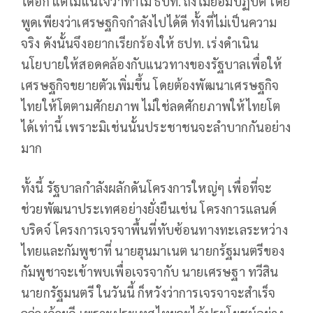
ได้อีก แต่ไม่แน่ใจว่าทำไม ธปท. ถึงไม่ยอมปฏิบัติ โดย
พูดเพียงว่าเศรษฐกิจกำลังไปได้ดี ทั้งที่ไม่เป็นความ
จริง ดังนั้นจึงอยากเรียกร้องให้ ธปท. เร่งดำเนิน
นโยบายให้สอดคล้องกับแนวทางของรัฐบาลเพื่อให้
เศรษฐกิจขยายตัวเพิ่มขึ้น โดยต้องพัฒนาเศรษฐกิจ
ไทยให้โตตามศักยภาพ ไม่ใช่ลดศักยภาพให้ไทยโต
ได้เท่านี้ เพราะมิเช่นนั้นประชาชนจะลำบากกันอย่าง
มาก
ทั้งนี้ รัฐบาลกำลังผลักดันโครงการใหญ่ๆ เพื่อที่จะ
ช่วยพัฒนาประเทศอย่างยั่งยืนเช่น โครงการแลนด์
บริดจ์ โครงการเจรจาพื้นที่ทับซ้อนทางทะเลระหว่าง
ไทยและกัมพูชาที่ นายฮุนมาเนต นายกร้ฐมนตรีของ
กัมพูชาจะเข้าพบเพื่อเจรจากับ นายเศรษฐา ทวีสิน
นายกรัฐมนตรี ในวันนี้ ก็หวังว่าการเจรจาจะสำเร็จ