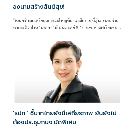
ลงนามสร้างสันติสุข!
'วันนอร์' เผยเตรียมถกคณะใหญ่ที่มาเลเซีย ก.ย.นี้ลุ้นลงนามร่วม
หากลงตัว ส่วน "นายกฯ" เยือนมาเลย์ 9-10 ก.ค. คาดเตรียมขอ
ช่วยเร่งรัดความสงบยั่งยืน
‘ธปท.’ ชี้บาทไทยยังมีเสถียรภาพ ยันยังไม่
ต้องประชุมกนง.นัดพิเศษ