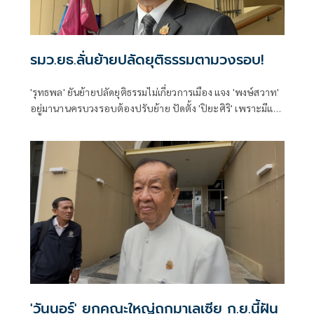
รมว.ยธ.ลั่นย้ายปลัดยุติธรรมตามวงรอบ!
'รุทธพล' ยันย้ายปลัดยุติธรรมไม่เกี่ยวการเมือง แจง 'พงษ์สวาท'
อยู่มานานครบวงรอบต้องปรับย้าย ปัดตั้ง 'ปิยะศิริ' เพราะมีแรง
ผลักดัน บอกเคยอยู่ในกระทรวงมาก่อนเข้าใจเนื้องานพอสมควร
'วันนอร์' ยกคณะใหญ่ถกมาเลเซีย ก.ย.นี้ฝัน