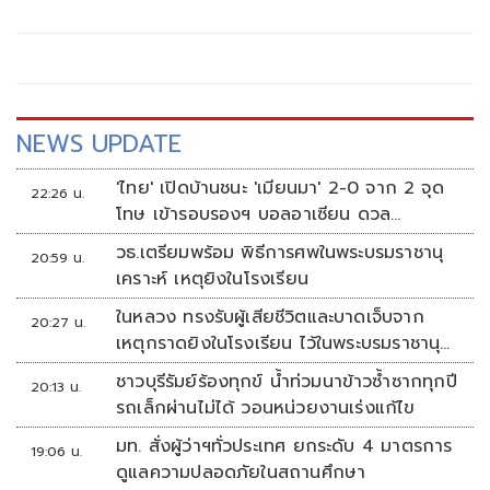
NEWS UPDATE
'ไทย' เปิดบ้านชนะ 'เมียนมา' 2-0 จาก 2 จุด
22:26 น.
โทษ เข้ารอบรองฯ บอลอาเซียน ดวล
'สิงคโปร์'
วธ.เตรียมพร้อม พิธีการศพในพระบรมราชานุ
20:59 น.
เคราะห์ เหตุยิงในโรงเรียน
ในหลวง ทรงรับผู้เสียชีวิตและบาดเจ็บจาก
20:27 น.
เหตุกราดยิงในโรงเรียน ไว้ในพระบรมราชานุ
เคราะห์
ชาวบุรีรัมย์ร้องทุกข์ น้ำท่วมนาข้าวซ้ำซากทุกปี
20:13 น.
รถเล็กผ่านไม่ได้ วอนหน่วยงานเร่งแก้ไข
มท. สั่งผู้ว่าฯทั่วประเทศ ยกระดับ 4 มาตรการ
19:06 น.
ดูแลความปลอดภัยในสถานศึกษา