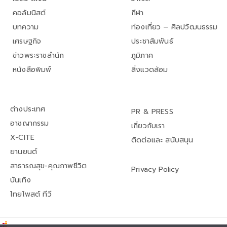
คอลัมนิสต์
กีฬา
บทความ
ท่องเที่ยว – ศิลปวัฒนธรรม
เศรษฐกิจ
ประชาสัมพันธ์
ข่าวพระราชสำนัก
ภูมิภาค
หนังสือพิมพ์
สิ่งแวดล้อม
ต่างประเทศ
PR & PRESS
อาชญากรรม
เกี่ยวกับเรา
X-CITE
ติดต่อและ สนับสนุน
ยานยนต์
สาธารณสุข-คุณภาพชีวิต
Privacy Policy
บันเทิง
ไทยโพสต์ ทีวี