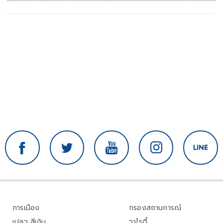
การเมือง
กรองสถานการณ์
เปลว สีเงิน
วาไรตี้