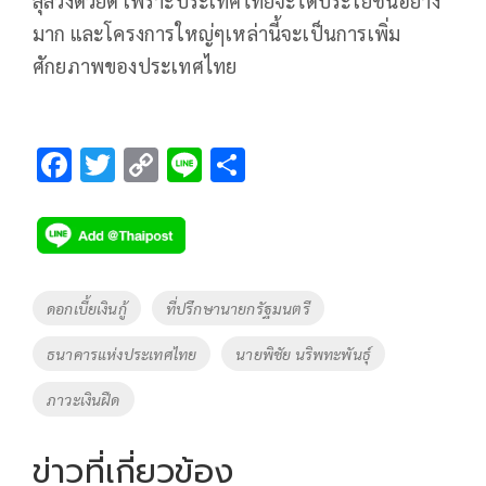
ลุล่วงด้วยดี เพราะประเทศไทยจะได้ประโยชน์อย่าง
มาก และโครงการใหญ่ๆเหล่านี้จะเป็นการเพิ่ม
ศักยภาพของประเทศไทย
F
T
C
Li
S
ac
wi
o
n
h
e
tt
p
e
ar
b
er
y
e
o
Li
Tags
ดอกเบี้ยเงินกู้
ที่ปรึกษานายกรัฐมนตรี
o
n
ธนาคารแห่งประเทศไทย
นายพิชัย นริพทะพันธุ์
k
k
ภาวะเงินฝืด
ข่าวที่เกี่ยวข้อง