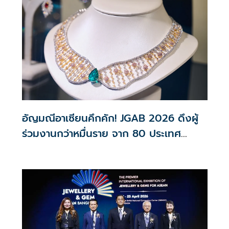
คาดแนวโน้มชะลอตัว หลังมีสัญญาณชัด ทั้งปัญหา
ตะวันออกกลาง เศรษฐกิจไม่โต บาทแข็ง
อัญมณีอาเซียนคึกคัก! JGAB 2026 ดึงผู้
ร่วมงานกว่าหมื่นราย จาก 80 ประเทศ
สะท้อนดีมานด์โลกพุ่ง