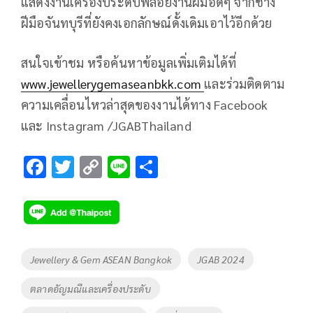
แสดงงานเครื่องประดับพลอยงานฝีมือดีๆ จากช่าง
ฝีมือจันทบุรีที่ยังคงเอกลักษณ์ดั้งเดิมเอาไว้อีกด้วย
สนใจเข้าชม หรือค้นหาข้อมูลเพิ่มเติมได้ที่
www.jewellerygemaseanbkk.com
และร่วมติดตาม
ความเคลื่อนไหวล่าสุดของงานได้ทาง Facebook
และ Instagram /JGABThailand
F
T
C
Li
S
ac
wi
o
n
h
e
tt
p
e
ar
b
er
y
e
o
Li
Tags
Jewellery & Gem ASEAN Bangkok
JGAB 2024
o
n
ตลาดอัญมณีและเครื่องประดับ
k
k