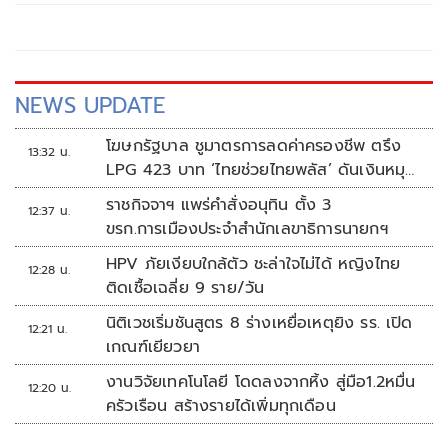
NEWS UPDATE
โฆษกรัฐบาล ชูมาตรการลดค่าครองชีพ ตรึง
13:32 น.
LPG 423 บาท ‘ไทยช่วยไทยพลัส’ ดันเงินหมุน
แสนล้าน
ราชกิจจาฯ แพร่คำสั่งอนุทิน ตั้ง 3
12:37 น.
ขรก.การเมืองประจำสำนักเลขาธิการนายกฯ
HPV ภัยเงียบใกล้ตัว ชะล่าใจไม่ได้ หญิงไทย
12:28 น.
ติดเชื้อเฉลี่ย 9 ราย/วัน
นิติเวชเริ่มชันสูตร 8 ร่างเหยื่อเหตุยิง รร. เปิด
12:21 น.
เกณฑ์เยียวยา
งานวิจัยเทคโนโลยี โดดลงจากหิ้ง สู่มือ1.2หมื่น
12:20 น.
ครัวเรือน สร้างรายได้เพิ่มทุกเดือน