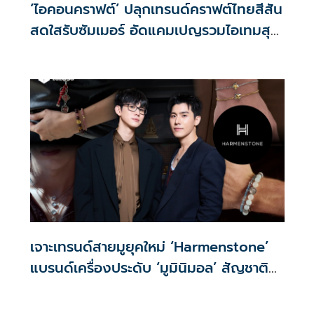
‘ไอคอนคราฟต์’ ปลุกเทรนด์คราฟต์ไทยสีสัน
สดใสรับซัมเมอร์ อัดแคมเปญรวมไอเทมสุด
ชิค ดีไซน์สุดจี๊ด จากงานฝีมือไทย
เจาะเทรนด์สายมูยุคใหม่ ‘Harmenstone’
แบรนด์เครื่องประดับ ‘มูมินิมอล’ สัญชาติ
ไทย ผสานศรัทธา-ดีไซน์ ปั้นยอดอีคอมเมิร์ซ
โตพุ่ง