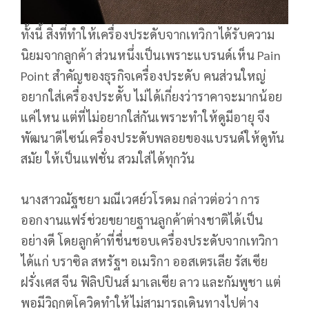
ทั้งนี้ สิ่งที่ทำให้เครื่องประดับจากเทวิกาได้รับความ
นิยมจากลูกค้า ส่วนหนึ่งเป็นเพราะแบรนด์เห็น Pain
Point สำคัญของธุรกิจเครื่องประดับ คนส่วนใหญ่
อยากใส่เครื่องประดัับ ไม่ได้เกี่ยงว่าราคาจะมากน้อย
แค่ไหน แต่ที่ไม่อยากใส่กันเพราะทำให้ดูมีอายุ จึง
พัฒนาดีไซน์เครื่องประดับพลอยของแบรนด์ให้ดูทัน
สมัย ให้เป็นแฟชั่น สวมใส่ได้ทุกวัน
นางสาวณัฐชยา มณีเวศย์วโรดม กล่าวต่อว่า การ
ออกงานแฟร์ช่วยขยายฐานลูกค้าต่างชาติได้เป็น
อย่างดี โดยลูกค้าที่ชื่นชอบเครื่องประดับจากเทวิกา
ได้แก่ บราซิล สหรัฐฯ อเมริกา ออสเตรเลีย รัสเซีย
ฝรั่งเศส จีน ฟิลิปปินส์ มาเลเซีย ลาว และกัมพูชา แต่
พอมีวิฤกตโควิดทำให้ไม่สามารถเดินทางไปต่าง