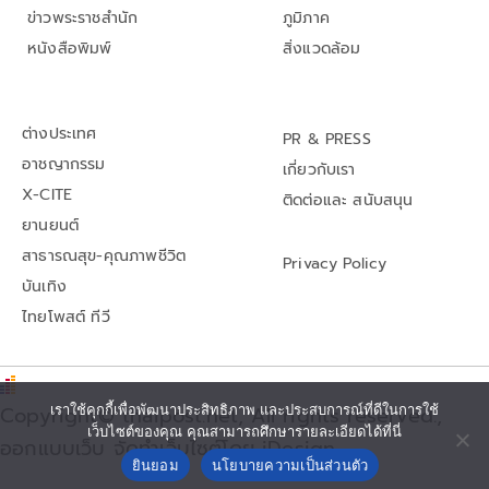
ข่าวพระราชสำนัก
ภูมิภาค
หนังสือพิมพ์
สิ่งแวดล้อม
ต่างประเทศ
PR & PRESS
อาชญากรรม
เกี่ยวกับเรา
X-CITE
ติดต่อและ สนับสนุน
ยานยนต์
สาธารณสุข-คุณภาพชีวิต
Privacy Policy
บันเทิง
ไทยโพสต์ ทีวี
เราใช้คุกกี้เพื่อพัฒนาประสิทธิภาพ และประสบการณ์ที่ดีในการใช้
Copyright© thaipost.net, All rights reserved.,
เว็บไซต์ของคุณ คุณสามารถศึกษารายละเอียดได้ที่นี่
ออกแบบเว็บ จัดทำเว็บไซต์โดย iDesign
ยินยอม
นโยบายความเป็นส่วนตัว