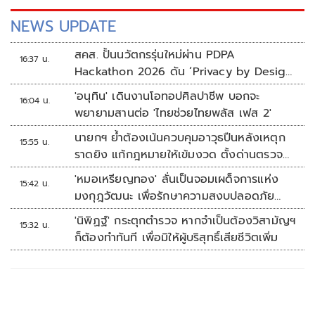
NEWS UPDATE
สคส. ปั้นนวัตกรรุ่นใหม่ผ่าน PDPA
16:37 น.
Hackathon 2026 ดัน ‘Privacy by Design
for all’ สู่โซลูชันคุ้มครองข้อมูลส่วนบุคคลที่
'อนุทิน' เดินงานโอทอปศิลปาชีพ บอกจะ
16:04 น.
ใช้ได้จริง
พยายามสานต่อ 'ไทยช่วยไทยพลัส เฟส 2'
นายกฯ ย้ำต้องเน้นควบคุมอาวุธปืนหลังเหตุก
15:55 น.
ราดยิง แก้กฎหมายให้เข้มงวด ตั้งด่านตรวจ
เพิ่ม
'หมอเหรียญทอง' ลั่นเป็นจอมเผด็จการแห่ง
15:42 น.
มงกุฎวัฒนะ เพื่อรักษาความสงบปลอดภัย
ภายในรพ.
'นิพิฏฐ์' กระตุกตำรวจ หากจำเป็นต้องวิสามัญฯ
15:32 น.
ก็ต้องทำทันที เพื่อมิให้ผู้บริสุทธิ์เสียชีวิตเพิ่ม