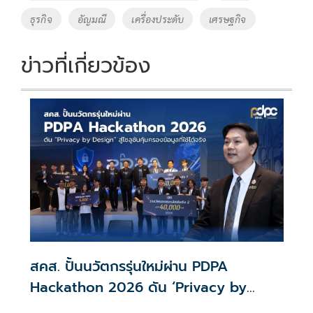
o
n
ธุรกิจ
อัญมณี
เครื่องประดับ
เศรษฐกิจ
k
k
ข่าวที่เกี่ยวข้อง
สคส. ปั้นนวัตกรรุ่นใหม่ผ่าน PDPA
Hackathon 2026 ดัน ‘Privacy by
Design for all’ สู่โซลูชันคุ้มครองข้อมูล