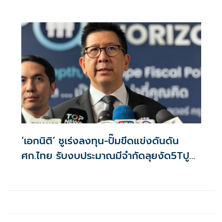
‘เอกนิติ’ ชูเร่งลงทุน-ปั๊มขีดแข่งดันดัน
ศก.ไทย รับงบประมาณมีจำกัดลุยงัด5Tปู
พรมโตยาว