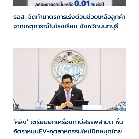
ธอส. จัดทำมาตรการเร่งด่วนช่วยเหลือลูกค้า
จากเหตุการณ์ในโรงเรียน จังหวัดนนทบุรี
กรณีเสียชีวิตหรือทุพพลภาพลดดอกเบี้ย
เหลือ 0.01% ต่อปี ตลอดอายุสัญญา
‘คลัง’ เตรียมยกเครื่องภาษีสรรพสามิต หั่น
อัตราหนุนEV-อุตสาหกรรมใหม่ปักหมุดไทย