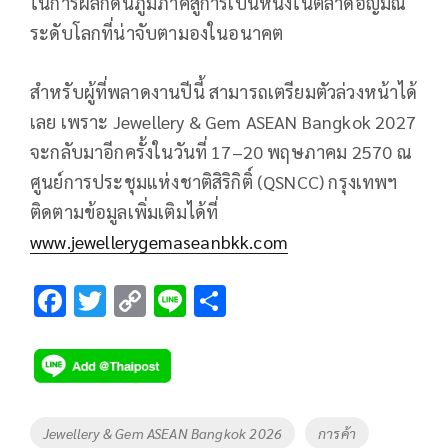
ในการผลักดันภูมิภาคสู่การเป็นหนึ่งในตลาดอัญมณี
ระดับโลกที่น่าจับตามองในอนาคต
สำหรับผู้ที่พลาดงานปีนี้ สามารถเตรียมตัวล่วงหน้าได้
เลย เพราะ Jewellery & Gem ASEAN Bangkok 2027
จะกลับมาอีกครั้งในวันที่ 17–20 พฤษภาคม 2570 ณ
ศูนย์การประชุมแห่งชาติสิริกิติ์ (QSNCC) กรุงเทพฯ
ติดตามข้อมูลเพิ่มเติมได้ที่
www.jewellerygemaseanbkk.com
F
T
C
Li
S
ac
wi
o
n
h
e
tt
p
e
ar
b
er
y
e
o
Li
Tags
Jewellery & Gem ASEAN Bangkok 2026
การค้า