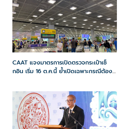
CAAT แจงมาตรการเปิดตรวจกระเป๋าเช็
กอิน เริ่ม 16 ต.ค.นี้ ย้ำเปิดเฉพาะกรณีต้อง
สงสัย