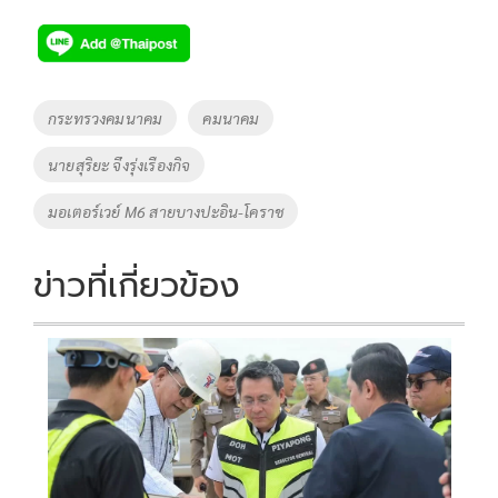
ac
wi
o
n
h
e
tt
p
e
ar
b
er
y
e
o
Li
Tags
กระทรวงคมนาคม
คมนาคม
o
n
นายสุริยะ จึงรุ่งเรืองกิจ
k
k
มอเตอร์เวย์ M6 สายบางปะอิน-โคราช
ข่าวที่เกี่ยวข้อง