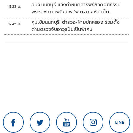
อบจ.นนทบุรี แจ้งกำหนดการพิธีสวดอภิธรรม
18:23 น.
พระราชทานเพลิงศพ 'พ.ต.อ.ธงชัย เย็น
ประเสริฐ'
คุมเข้มนนทบุรี! ตำรวจ-ฝ่ายปกครอง ร่วมตั้ง
17:45 น.
ด่านตรวจจับอาวุธปืนเป็นพิเศษ