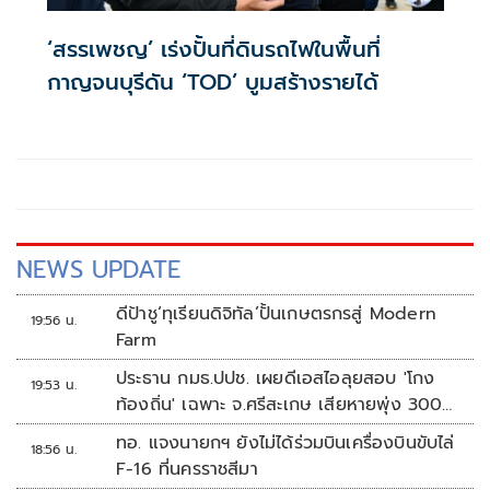
‘สรรเพชญ’ เร่งปั้นที่ดินรถไฟในพื้นที่
กาญจนบุรีดัน ‘TOD’ บูมสร้างรายได้
NEWS UPDATE
ดีป้าชู‘ทุเรียนดิจิทัล’ปั้นเกษตรกรสู่ Modern
19:56 น.
Farm
ประธาน กมธ.ปปช. เผยดีเอสไอลุยสอบ 'โกง
19:53 น.
ท้องถิ่น' เฉพาะ จ.ศรีสะเกษ เสียหายพุ่ง 300
ล้านบาท
ทอ. แจงนายกฯ ยังไม่ได้ร่วมบินเครื่องบินขับไล่
18:56 น.
F-16 ที่นครราชสีมา