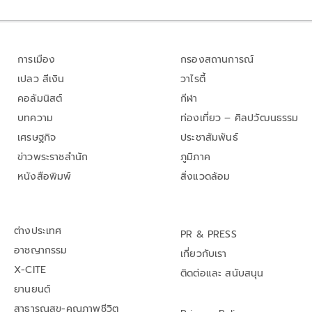
การเมือง
กรองสถานการณ์
เปลว สีเงิน
วาไรตี้
คอลัมนิสต์
กีฬา
บทความ
ท่องเที่ยว – ศิลปวัฒนธรรม
เศรษฐกิจ
ประชาสัมพันธ์
ข่าวพระราชสำนัก
ภูมิภาค
หนังสือพิมพ์
สิ่งแวดล้อม
ต่างประเทศ
PR & PRESS
อาชญากรรม
เกี่ยวกับเรา
X-CITE
ติดต่อและ สนับสนุน
ยานยนต์
สาธารณสุข-คุณภาพชีวิต