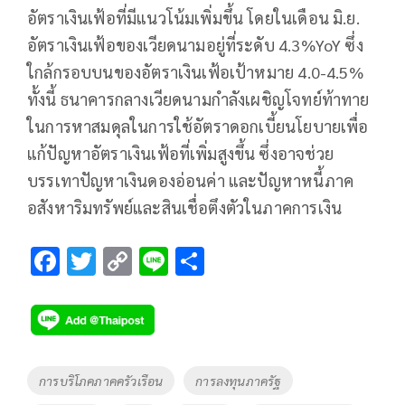
อัตราเงินเฟ้อที่มีแนวโน้มเพิ่มขึ้น โดยในเดือน มิ.ย.
อัตราเงินเฟ้อของเวียดนามอยู่ที่ระดับ 4.3%YoY ซึ่ง
ใกล้กรอบบนของอัตราเงินเฟ้อเป้าหมาย 4.0-4.5%
ทั้งนี้ ธนาคารกลางเวียดนามกำลังเผชิญโจทย์ท้าทาย
ในการหาสมดุลในการใช้อัตราดอกเบี้ยนโยบายเพื่อ
แก้ปัญหาอัตราเงินเฟ้อที่เพิ่มสูงขึ้น ซึ่งอาจช่วย
บรรเทาปัญหาเงินดองอ่อนค่า และปัญหาหนี้ภาค
อสังหาริมทรัพย์และสินเชื่อตึงตัวในภาคการเงิน
F
T
C
Li
S
ac
wi
o
n
h
e
tt
p
e
ar
b
er
y
e
o
Li
Tags
การบริโภคภาคครัวเรือน
การลงทุนภาครัฐ