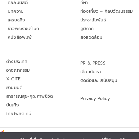
คอลัมนิสต์
กีฬา
บทความ
ท่องเที่ยว – ศิลปวัฒนธรรม
เศรษฐกิจ
ประชาสัมพันธ์
ข่าวพระราชสำนัก
ภูมิภาค
หนังสือพิมพ์
สิ่งแวดล้อม
ต่างประเทศ
PR & PRESS
อาชญากรรม
เกี่ยวกับเรา
X-CITE
ติดต่อและ สนับสนุน
ยานยนต์
สาธารณสุข-คุณภาพชีวิต
Privacy Policy
บันเทิง
ไทยโพสต์ ทีวี