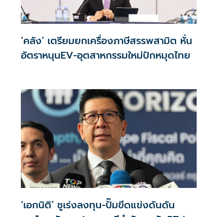
‘คลัง’ เตรียมยกเครื่องภาษีสรรพสามิต หั่น
อัตราหนุนEV-อุตสาหกรรมใหม่ปักหมุดไทย
‘เอกนิติ’ ชูเร่งลงทุน-ปั๊มขีดแข่งดันดัน