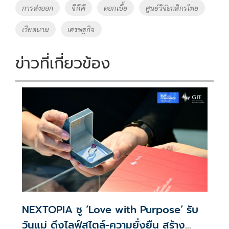
o
n
การส่งออก
จีดีพี
ดอกเบี้ย
ศูนย์วิจัยกสิกรไทย
k
k
เวียดนาม
เศรษฐกิจ
ข่าวที่เกี่ยวข้อง
NEXTOPIA ชู ‘Love with Purpose’ รับ
วันแม่ ดึงไลฟ์สไตล์-ความยั่งยืน สร้าง