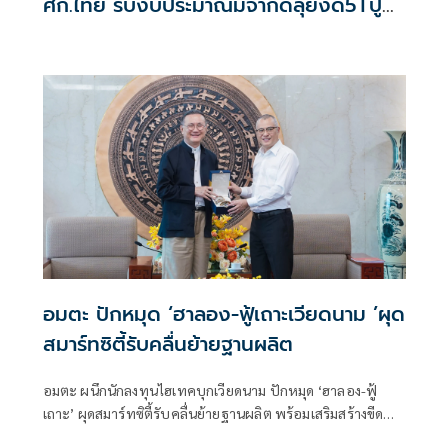
ศก.ไทย รับงบประมาณมีจำกัดลุยงัด5Tปู
พรมโตยาว
อมตะ ปักหมุด ‘ฮาลอง-ฟู้เถาะเวียดนาม ’ผุด
สมาร์ทซิตี้รับคลื่นย้ายฐานผลิต
อมตะ ผนึกนักลงทุนไฮเทคบุกเวียดนาม ปักหมุด ‘ฮาลอง-ฟู้
เถาะ’ ผุดสมาร์ทซิตี้รับคลื่นย้ายฐานผลิต พร้อมเสริมสร้างขีด
ความสามารถทางการแข่งขัน และขับเคลื่อนการเติบโตทาง