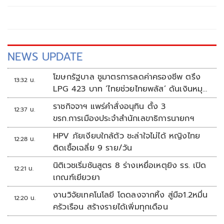
เศรษฐกิจอย่างยั่งยืนในระยะยาว
NEWS UPDATE
โฆษกรัฐบาล ชูมาตรการลดค่าครองชีพ ตรึง
13:32 น.
LPG 423 บาท ‘ไทยช่วยไทยพลัส’ ดันเงินหมุน
แสนล้าน
ราชกิจจาฯ แพร่คำสั่งอนุทิน ตั้ง 3
12:37 น.
ขรก.การเมืองประจำสำนักเลขาธิการนายกฯ
HPV ภัยเงียบใกล้ตัว ชะล่าใจไม่ได้ หญิงไทย
12:28 น.
ติดเชื้อเฉลี่ย 9 ราย/วัน
นิติเวชเริ่มชันสูตร 8 ร่างเหยื่อเหตุยิง รร. เปิด
12:21 น.
เกณฑ์เยียวยา
งานวิจัยเทคโนโลยี โดดลงจากหิ้ง สู่มือ1.2หมื่น
12:20 น.
ครัวเรือน สร้างรายได้เพิ่มทุกเดือน