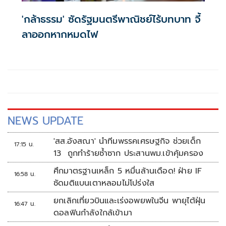
'กล้าธรรม' ซัดรัฐมนตรีพาณิชย์ไร้บทบาท จี้
ลาออกหากหมดไฟ
NEWS UPDATE
'สส.อังสณา' นำทีมพรรคเศรษฐกิจ ช่วยเด็ก
17:15 น.
13 ถูกทำร้ายซ้ำซาก ประสานพม.เข้าคุ้มครอง
ศึกมาตรฐานเหล็ก 5 หมื่นล้านเดือด! ฝ่าย IF
16:58 น.
ซัดมติแบนเตาหลอมไม่โปร่งใส
ยกเลิกเที่ยวบินและเร่งอพยพในจีน พายุไต้ฝุ่น
16:47 น.
ดอลฟินกำลังใกล้เข้ามา