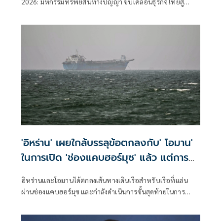
2026: มหกรรมทรัพย์สินทางปัญญา ขับเคลื่อนธุรกิจไทยสู่
อนาคต” สร้างระบบนิเวศเชื่อมทรัพย์สินทางปัญญาผ่าน
กองทุน ววน. เพิ่มคุณค่างานวิจัยไทย
'อิหร่าน' เผยใกล้บรรลุข้อตกลงกับ' โอมาน'
ในการเปิด 'ช่องแคบฮอร์มุซ' แล้ว แต่การ
เปิดขึ้นอยู่กับสหรัฐฯ
อิหร่านและโอมานได้ตกลงเส้นทางเดินเรือสำหรับเรือที่แล่น
ผ่านช่องแคบฮอร์มุซ และกำลังดำเนินการขั้นสุดท้ายในการ
บริหารจัดการเส้นทางเดินเรือยุทธศาสตร์นี้ร่วมกัน เตหะราน
กล่าวเมื่อวันพุธที่ผ่านมา แม้ว่าเหตุการณ์ด้านความมั่นคงล่าสุด