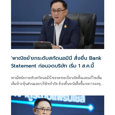
จะเน้นย้ำถึงความเสี่ยงที่ยังคงมีอยู่สำหรับการขนส่งทางเรือใน
ภูมิภาคก็ตาม
'พาณิชย์'ยกระดับสกัดนอมินี สั่งยื่น Bank
Statement ก่อนจดบริษัท เริ่ม 1 ส.ค.นี้
พาณิชย์ยกระดับสกัดนอมินี ขอจดทะเบียนจัดตั้งและแก้ไขเพิ่ม
เติมห้างหุ้นส่วนและบริษัทจำกัด ต้องยื่นหนังสือชี้แจงการลงทุน
Bank Statement มีผลบังคับใช้ตั้งแต่ 1 ส.ค.69 เป็นต้นไป