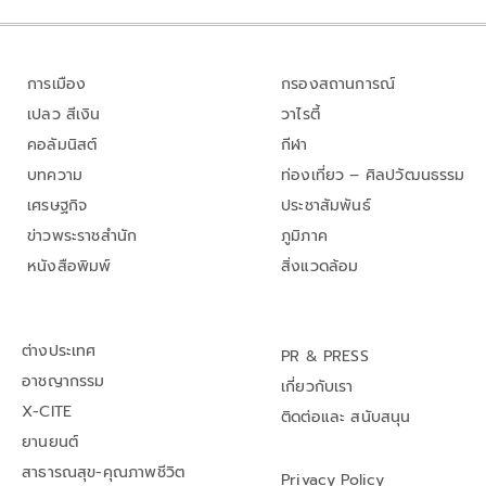
การเมือง
กรองสถานการณ์
เปลว สีเงิน
วาไรตี้
คอลัมนิสต์
กีฬา
บทความ
ท่องเที่ยว – ศิลปวัฒนธรรม
เศรษฐกิจ
ประชาสัมพันธ์
ข่าวพระราชสำนัก
ภูมิภาค
หนังสือพิมพ์
สิ่งแวดล้อม
ต่างประเทศ
PR & PRESS
อาชญากรรม
เกี่ยวกับเรา
X-CITE
ติดต่อและ สนับสนุน
ยานยนต์
สาธารณสุข-คุณภาพชีวิต
Privacy Policy