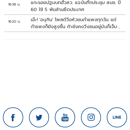
แกะรอยปฐมบทฮั้วสว. แฉบันทึกประชุม สนช. ปี
16:38 น.
60 ใช้ 5 พันล้านยึดประเทศ
เอ๊ะ! 'อนุทิน' โพสต์วิ่งหัวชนกำแพงทุกวัน แต่
16:20 น.
กำแพงก็ยังสูงขึ้น ถ้ายังคงวิ่งชนอยู่มันก็เจ็บ
หัวอีก