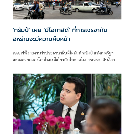
'ทรัมป์' เผย 'มีโอกาสดี' ที่การเจรจากับ
อิหร่านจะมีความคืบหน้า
เอเอฟพีรายงานว่าประธานาธิบดีโดนัลด์ ทรัมป์ แห่งสหรัฐฯ
แสดงความมองโลกในแง่ดีเกี่ยวกับโอกาสในการเจรจาสันติภาพ
กับอิหร่านในวันจันทร์ ขณะที่ทั้งสองฝ่ายงดเว้นการยิงกันเป็นวัน
ที่สามติดต่อกัน