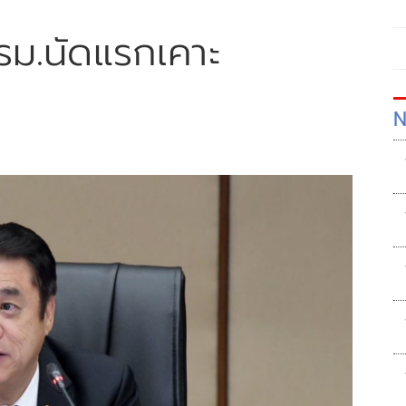
รม.นัดแรกเคาะ
N