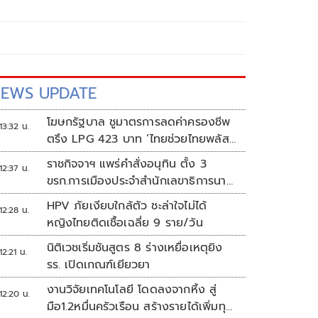
EWS UPDATE
โฆษกรัฐบาล ชูมาตรการลดค่าครองชีพ
13:32 น.
ตรึง LPG 423 บาท ‘ไทยช่วยไทยพลัส’
ดันเงินหมุนแสนล้าน
ราชกิจจาฯ แพร่คำสั่งอนุทิน ตั้ง 3
12:37 น.
ขรก.การเมืองประจำสำนักเลขาธิการนา
ยกฯ
HPV ภัยเงียบใกล้ตัว ชะล่าใจไม่ได้
12:28 น.
หญิงไทยติดเชื้อเฉลี่ย 9 ราย/วัน
นิติเวชเริ่มชันสูตร 8 ร่างเหยื่อเหตุยิง
12:21 น.
รร. เปิดเกณฑ์เยียวยา
งานวิจัยเทคโนโลยี โดดลงจากหิ้ง สู่
12:20 น.
มือ1.2หมื่นครัวเรือน สร้างรายได้เพิ่มทุก