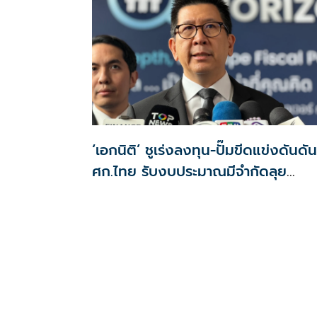
สัญญา
‘เอกนิติ’ ชูเร่งลงทุน-ปั๊มขีดแข่งดันดัน
ศก.ไทย รับงบประมาณมีจำกัดลุย
งัด5Tปูพรมโตยาว