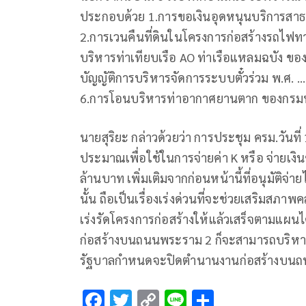
ประกอบด้วย 1.การขอเงินอุดหนุนบริการสา
2.การเวนคืนที่ดินในโครงการก่อสร้างรถไฟท
บริหารท่าเทียบเรือ AO ท่าเรือแหลมฉบัง ขอ
บัญญัติการบริหารจัดการระบบตั๋วร่วม พ.ศ. 
6.การโอนบริหารท่าอากาศยานตาก ของกร
นายสุริยะ กล่าวด้วยว่า การประชุม ครม.วัน
ประมาณเพื่อใช้ในการจ่ายค่า K หรือ จ่ายเงิน
ล้านบาท เพิ่มเติมจากก่อนหน้านี้ที่อนุมัติจ
นั้น ถือเป็นเรื่องเร่งด่วนที่จะช่วยเสริมสภา
เร่งรัดโครงการก่อสร้างให้แล้วเสร็จตามแผนไ
ก่อสร้างบนถนนพระราม 2 ก็จะสามารถบริหาร
รัฐบาลกำหนดจะปิดตำนานงานก่อสร้างบนถน
F
T
C
Li
S