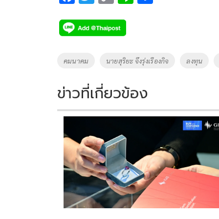
ac
wi
o
n
h
e
tt
p
e
ar
b
er
y
e
o
Li
Tags
คมนาคม
นายสุริยะ จึงรุ่งเรืองกิจ
ลงทุน
o
n
k
k
ข่าวที่เกี่ยวข้อง