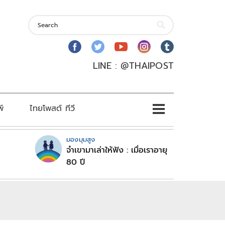
LINE : @THAIPOST
พ์
ไทยโพสต์ ทีวี
มองมุมสูง
จำเขามาเล่าให้ฟัง : เมื่อเราอายุ
80 ปี