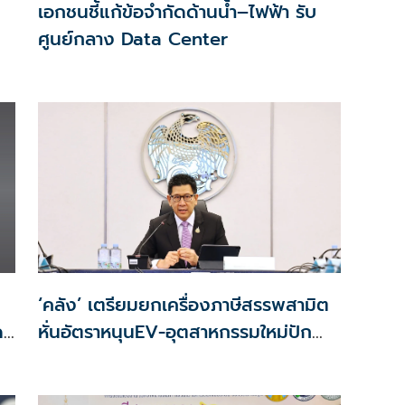
เอกชนชี้แก้ข้อจำกัดด้านน้ำ–ไฟฟ้า รับ
ศูนย์กลาง Data Center
‘คลัง’ เตรียมยกเครื่องภาษีสรรพสามิต
ด
หั่นอัตราหนุนEV-อุตสาหกรรมใหม่ปัก
ลด
หมุดไทย