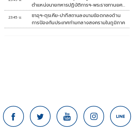
ตำแหน่งนายทหารปฏิบัติการฯ-พระราชทานยศ
'พลตรี'
ซาอุฯ-ตุรเคีย-ปากีสถานลงนามข้อตกลงด้าน
23:45 น.
การป้องกันประเทศท่ามกลางสงครามในภูมิภาค