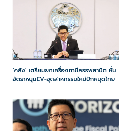
‘คลัง’ เตรียมยกเครื่องภาษีสรรพสามิต หั่น
อัตราหนุนEV-อุตสาหกรรมใหม่ปักหมุดไทย