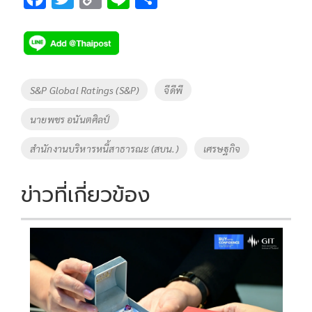
ac
wi
o
n
h
e
tt
p
e
ar
b
er
y
e
o
Li
Tags
S&P Global Ratings (S&P)
จีดีพี
o
n
นายพชร อนันตศิลป์
k
k
สำนักงานบริหารหนี้สาธารณะ (สบน.)
เศรษฐกิจ
ข่าวที่เกี่ยวข้อง