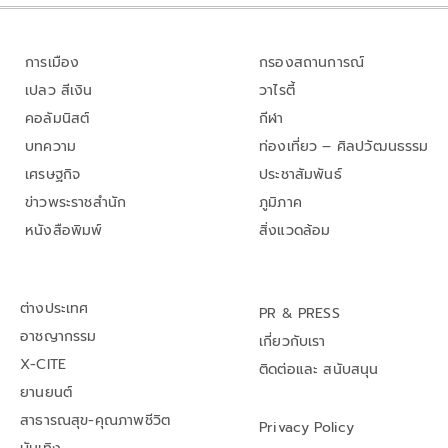
การเมือง
กรองสถานการณ์
เปลว สีเงิน
วาไรตี้
คอลัมนิสต์
กีฬา
บทความ
ท่องเที่ยว – ศิลปวัฒนธรรม
เศรษฐกิจ
ประชาสัมพันธ์
ข่าวพระราชสำนัก
ภูมิภาค
หนังสือพิมพ์
สิ่งแวดล้อม
ต่างประเทศ
PR & PRESS
อาชญากรรม
เกี่ยวกับเรา
X-CITE
ติดต่อและ สนับสนุน
ยานยนต์
สาธารณสุข-คุณภาพชีวิต
Privacy Policy