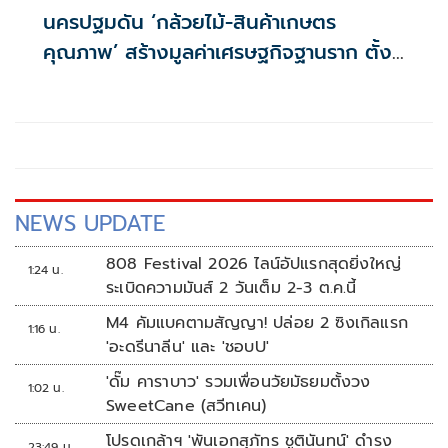
นครปฐมดัน ‘กล้วยไม้-สินค้าเกษตร
คุณภาพ’ สร้างมูลค่าเศรษฐกิจฐานราก ตั้ง
เป้าเงินสะพัด 10 ล้านบาท
NEWS UPDATE
808 Festival 2026 ไลน์อัปแรกสุดยิ่งใหญ่
1:24 น.
ระเบิดความมันส์ 2 วันเต็ม 2-3 ต.ค.นี้
M4 คัมแบคตามสัญญา! ปล่อย 2 ซิงเกิลแรก
1:16 น.
'อะดรีนาลีน' และ 'ชอบU'
'ดั๊ม คาราบาว' รวมเพื่อนวัยมัธยมตั้งวง
1:02 น.
SweetCane (สวีทเคน)
โปรดเกล้าฯ 'พันเอกสุภัทร ชูตินันทน์' ดำรง
23:49 น.