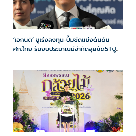
‘เอกนิติ’ ชูเร่งลงทุน-ปั๊มขีดแข่งดันดัน
ศก.ไทย รับงบประมาณมีจำกัดลุยงัด5Tปู
พรมโตยาว