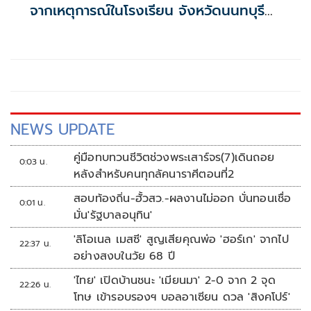
จากเหตุการณ์ในโรงเรียน จังหวัดนนทบุรี
กรณีเสียชีวิตหรือทุพพลภาพลดดอกเบี้ย
เหลือ 0.01% ต่อปี ตลอดอายุสัญญา
NEWS UPDATE
คู่มือทบทวนชีวิตช่วงพระเสาร์จร(7)เดินถอย
0:03 น.
หลังสำหรับคนทุกลัคนาราศีตอนที่2
สอบท้องถิ่น-ฮั้วสว.-ผลงานไม่ออก บั่นทอนเชื่อ
0:01 น.
มั่น'รัฐบาลอนุทิน'
'ลิโอเนล เมสซี' สูญเสียคุณพ่อ 'ฮอร์เก' จากไป
22:37 น.
อย่างสงบในวัย 68 ปี
'ไทย' เปิดบ้านชนะ 'เมียนมา' 2-0 จาก 2 จุด
22:26 น.
โทษ เข้ารอบรองฯ บอลอาเซียน ดวล 'สิงคโปร์'