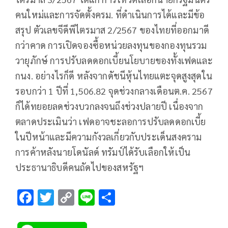
คนใหม่และการจัดตั้งครม. ที่ดำเนินการได้และมีข้อ
สรุป ตัวเลขจีดีพีไตรมาส 2/2567 ของไทยที่ออกมาดี
กว่าคาด การเปิดจองซื้อหน่วยลงทุนของกองทุนรวม
วายุภักษ์ การปรับลดดอกเบี้ยนโยบายของทั้งเฟดและ
กนง. อย่างไรก็ดี หลังจากดัชนีหุ้นไทยแตะจุดสูงสุดใน
รอบกว่า 1 ปีที่ 1,506.82 จุดช่วงกลางเดือนต.ค. 2567
ก็ได้ทยอยลดช่วงบวกลงจนถึงช่วงปลายปี เนื่องจาก
ตลาดประเมินว่า เฟดอาจชะลอการปรับลดดอกเบี้ย
ในปีหน้าและมีความกังวลเกี่ยวกับประเด็นสงคราม
การค้าหลังนายโดนัลด์ ทรัมป์ได้รับเลือกให้เป็น
ประธานาธิบดีคนถัดไปของสหรัฐฯ
F
T
C
Li
S
ac
wi
o
n
h