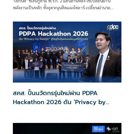
"เอกนิติ" ชี้เงินกู้ตาม พ.ร.ก. 2 แสนล้านหลัง ใช้เปลี่ยนผ่าน
พลังงานเป็นหลัก ทั้งอุดหนุนติดแผงโซลาร์-เปลี่ยนผ่านรถ
โดยสารเป็น EV ส่วนเงินกู้ 2 แสนล้านแรกเหลือ 4 หมื่นล้าน
พร้อมให้ใช้กับไทยเที่ยวไทยพลัส ส่วนไทยช่วยไทยพลัส เฟส 2
รอประเมินความเหมาะสม นายกฯ เผยจะพยายาม
สคส. ปั้นนวัตกรรุ่นใหม่ผ่าน PDPA
Hackathon 2026 ดัน ‘Privacy by
Design for all’ สู่โซลูชันคุ้มครองข้อมูล
ส่วนบุคคลที่ใช้ได้จริง