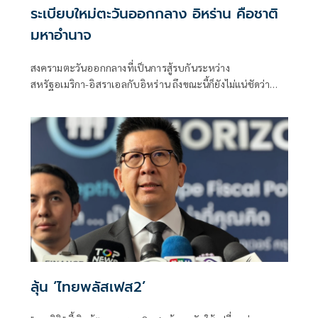
ระเบียบใหม่ตะวันออกกลาง อิหร่าน คือชาติ
มหาอำนาจ
สงครามตะวันออกกลางที่เป็นการสู้รบกันระหว่าง
สหรัฐอเมริกา-อิสราเอลกับอิหร่าน ถึงขณะนี้ก็ยังไม่แน่ชัดว่า
หลังจากนี้ จะกลับมาเปิดฉากสู้รบ-ปะทะกันอย่างหนักอีกหรือ
ไม่
ลุ้น ‘ไทยพลัสเฟส2’