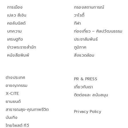
การเมือง
กรองสถานการณ์
เปลว สีเงิน
วาไรตี้
คอลัมนิสต์
กีฬา
บทความ
ท่องเที่ยว – ศิลปวัฒนธรรม
เศรษฐกิจ
ประชาสัมพันธ์
ข่าวพระราชสำนัก
ภูมิภาค
หนังสือพิมพ์
สิ่งแวดล้อม
ต่างประเทศ
PR & PRESS
อาชญากรรม
เกี่ยวกับเรา
X-CITE
ติดต่อและ สนับสนุน
ยานยนต์
สาธารณสุข-คุณภาพชีวิต
Privacy Policy
บันเทิง
ไทยโพสต์ ทีวี