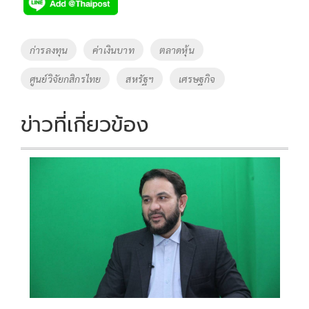
e
tt
p
e
ar
b
er
y
e
o
Li
Tags
ก่ารลงทุน
ค่าเงินบาท
ตลาดหุ้น
o
n
ศูนย์วิจัยกสิกรไทย
สหรัฐฯ
เศรษฐกิจ
k
k
ข่าวที่เกี่ยวข้อง