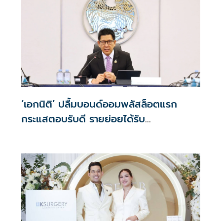
‘เอกนิติ’ ปลื้มบอนด์ออมพลัสล็อตแรก
กระแสตอบรับดี รายย่อยได้รับ
จัดสรร2.2หมื่นคน เปิดจองรอบใหม่ก.ย.นี้