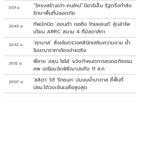
“โครงสร้างเก่า-คนใหม่”บีอาร์เอ็น รัฐตรึงกำลัง
0:01 น.
รักษาพื้นที่ปลอดภัย
ทัพนักบิด 'ฮอนด้า เรซซิ่ง ไทยแลนด์' ลุ้นล่าโพ
20:43 น.
เดียม ARRC สนาม 4 ที่มัลดาลิกา
‘ศุภมาส’ สั่งเข้มตรวจคลินิกเสริมความงาม ย้ำ
20:32 น.
โฆษณาราคาต้องจ่ายจริง
พี่ชาย 'ฮลุน โซโล่' แจ้งกำหนดการสวดอภิธรรม
20:12 น.
ศพ เตรียมจัดพิธีฌาปนกิจ 11 ส.ค.
'ลลิดา' โต้ 'รักชนก' ปมงบน้ำบาดาล ชี้พื้นที่
20:07 น.
ปชน.ได้วงเงินเฉลี่ยสูงสุด