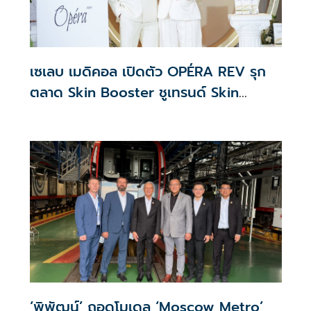
เซเลบ เมดิคอล เปิดตัว OPÉRA REV รุก
ตลาด Skin Booster ชูเทรนด์ Skin
Quality & Longevity ตอบโจทย์คลินิก
ความงาม
‘พิพัฒน์’ ถอดโมเดล ‘Moscow Metro’