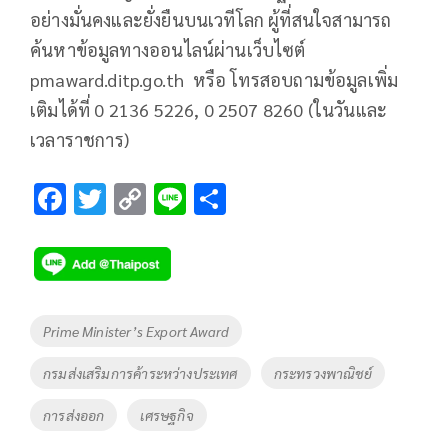
อย่างมั่นคงและยั่งยืนบนเวทีโลก ผู้ที่สนใจสามารถ
ค้นหาข้อมูลทางออนไลน์ผ่านเว็บไซต์
pmaward.ditp.go.th หรือ โทรสอบถามข้อมูลเพิ่ม
เติมได้ที่ 0 2136 5226, 0 2507 8260 (ในวันและ
เวลาราชการ)
F
T
C
Li
S
ac
wi
o
n
h
e
tt
p
e
ar
b
er
y
e
o
Li
Tags
Prime Minister’s Export Award
o
n
กรมส่งเสริมการค้าระหว่างประเทศ
กระทรวงพาณิชย์
k
k
การส่งออก
เศรษฐกิจ