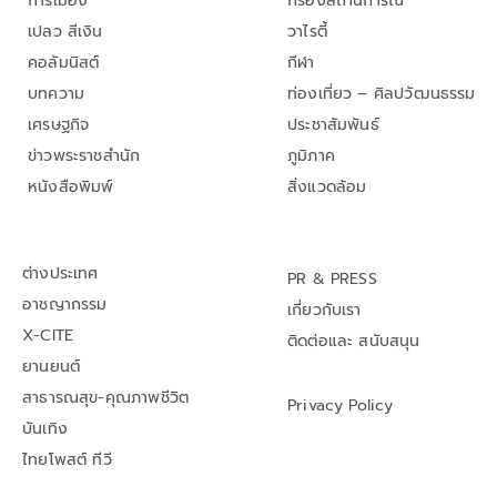
การเมือง
กรองสถานการณ์
เปลว สีเงิน
วาไรตี้
คอลัมนิสต์
กีฬา
บทความ
ท่องเที่ยว – ศิลปวัฒนธรรม
เศรษฐกิจ
ประชาสัมพันธ์
ข่าวพระราชสำนัก
ภูมิภาค
หนังสือพิมพ์
สิ่งแวดล้อม
ต่างประเทศ
PR & PRESS
อาชญากรรม
เกี่ยวกับเรา
X-CITE
ติดต่อและ สนับสนุน
ยานยนต์
สาธารณสุข-คุณภาพชีวิต
Privacy Policy
บันเทิง
ไทยโพสต์ ทีวี