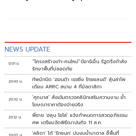
เกิน117,000บาท
NEWS UPDATE
“โครงสร้างเก่า-คนใหม่”บีอาร์เอ็น รัฐตรึงกำลัง
0:01 น.
รักษาพื้นที่ปลอดภัย
ทัพนักบิด 'ฮอนด้า เรซซิ่ง ไทยแลนด์' ลุ้นล่าโพ
20:43 น.
เดียม ARRC สนาม 4 ที่มัลดาลิกา
‘ศุภมาส’ สั่งเข้มตรวจคลินิกเสริมความงาม ย้ำ
20:32 น.
โฆษณาราคาต้องจ่ายจริง
พี่ชาย 'ฮลุน โซโล่' แจ้งกำหนดการสวดอภิธรรม
20:12 น.
ศพ เตรียมจัดพิธีฌาปนกิจ 11 ส.ค.
'ลลิดา' โต้ 'รักชนก' ปมงบน้ำบาดาล ชี้พื้นที่
20:07 น.