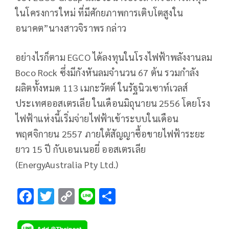
ในโครงการใหม่ ที่มีศักยภาพการเติบโตสูงใน
อนาคต”นางสาวจิราพร กล่าว
อย่างไรก็ตาม EGCO ได้ลงทุนในโรงไฟฟ้าพลังงานลม
Boco Rock ซึ่งมีกังหันลมจำนวน 67 ต้น รวมกำลัง
ผลิตทั้งหมด 113 เมกะวัตต์ ในรัฐนิวเซาท์เวลส์
ประเทศออสเตรเลีย ในเดือนมิถุนายน 2556 โดยโรง
ไฟฟ้าแห่งนี้เริ่มจ่ายไฟฟ้าเข้าระบบในเดือน
พฤศจิกายน 2557 ภายใต้สัญญาซื้อขายไฟฟ้าระยะ
ยาว 15 ปี กับเอนเนอยี่ ออสเตรเลีย
(EnergyAustralia Pty Ltd.)
F
T
C
Li
S
ac
wi
o
n
h
e
tt
p
e
ar