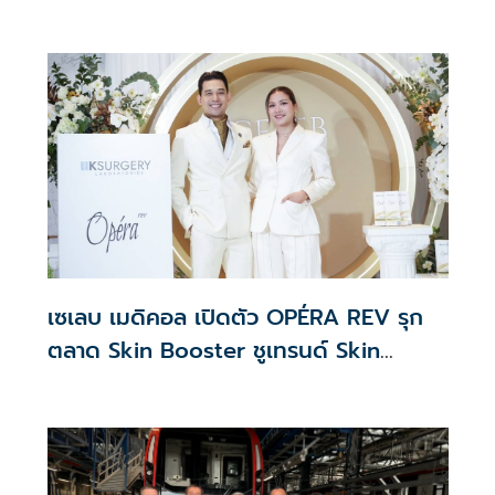
จัดสรร2.2หมื่นคน เปิดจองรอบใหม่ก.ย.นี้
เซเลบ เมดิคอล เปิดตัว OPÉRA REV รุก
ตลาด Skin Booster ชูเทรนด์ Skin
Quality & Longevity ตอบโจทย์คลินิก
ความงาม