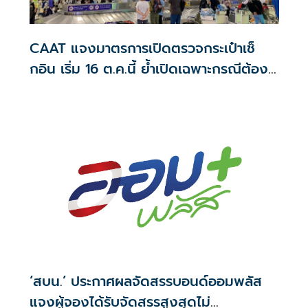
CAAT แจงมาตรการเปิดตรวจกระเป๋าเช็
กอิน เริ่ม 16 ต.ค.นี้ ย้ำเปิดเฉพาะกรณีต้อง
สงสัย
‘สบน.’ ประกาศผลจัดสรรบอนด์ออมพลัส
แจงผู้จองได้รับจัดสรรสูงสุดไม่