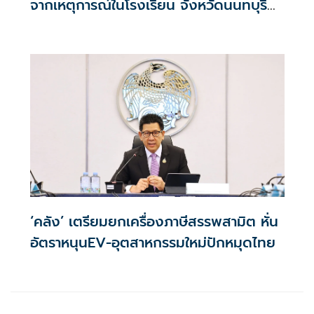
จากเหตุการณ์ในโรงเรียน จังหวัดนนทบุรี
กรณีเสียชีวิตหรือทุพพลภาพลดดอกเบี้ย
เหลือ 0.01% ต่อปี ตลอดอายุสัญญา
‘คลัง’ เตรียมยกเครื่องภาษีสรรพสามิต หั่น
อัตราหนุนEV-อุตสาหกรรมใหม่ปักหมุดไทย