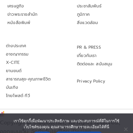
เศรษฐกิจ
ประชาสัมพันธ์
ข่าวพระราชสำนัก
ภูมิภาค
หนังสือพิมพ์
สิ่งแวดล้อม
ต่างประเทศ
PR & PRESS
อาชญากรรม
เกี่ยวกับเรา
X-CITE
ติดต่อและ สนับสนุน
ยานยนต์
สาธารณสุข-คุณภาพชีวิต
Privacy Policy
บันเทิง
ไทยโพสต์ ทีวี
Copyright© thaipost.net, All rights reserved.,
เราใช้คุกกี้เพื่อพัฒนาประสิทธิภาพ และประสบการณ์ที่ดีในการใช้
เว็บไซต์ของคุณ คุณสามารถศึกษารายละเอียดได้ที่นี่
ออกแบบเว็บ จัดทำเว็บไซต์โดย iDesign