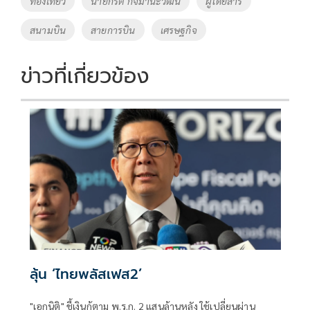
ท่องเที่ยว
นายกีรติ กิจมานะวัฒน์
ผู้โดยสาร
สนามบิน
สายการบิน
เศรษฐกิจ
ข่าวที่เกี่ยวข้อง
ลุ้น ‘ไทยพลัสเฟส2’
"เอกนิติ" ชี้เงินกู้ตาม พ.ร.ก. 2 แสนล้านหลัง ใช้เปลี่ยนผ่าน