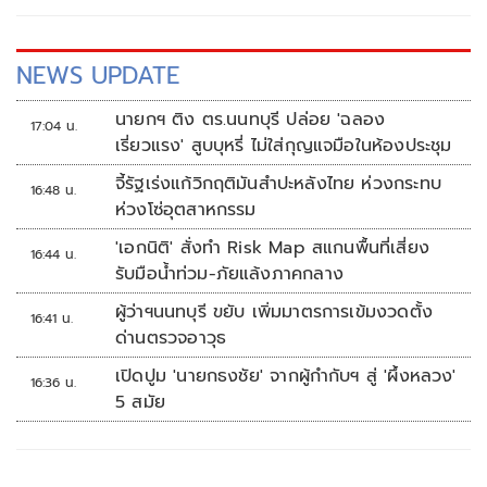
NEWS UPDATE
นายกฯ ติง ตร.นนทบุรี ปล่อย 'ฉลอง
17:04 น.
เรี่ยวแรง' สูบบุหรี่ ไม่ใส่กุญแจมือในห้องประชุม
จี้รัฐเร่งแก้วิกฤติมันสำปะหลังไทย ห่วงกระทบ
16:48 น.
ห่วงโซ่อุตสาหกรรม
'เอกนิติ' สั่งทำ Risk Map สแกนพื้นที่เสี่ยง
16:44 น.
รับมือน้ำท่วม-ภัยแล้งภาคกลาง
ผู้ว่าฯนนทบุรี ขยับ เพิ่มมาตรการเข้มงวดตั้ง
16:41 น.
ด่านตรวจอาวุธ
เปิดปูม 'นายกธงชัย' จากผู้กำกับฯ สู่ 'ผึ้งหลวง'
16:36 น.
5 สมัย