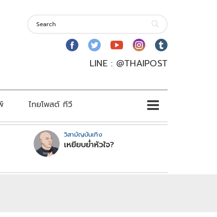
LINE : @THAIPOST
พ์
ไทยโพสต์ ทีวี
วิสามัญบันเทิง
เหยียบย่ำหัวใจ?