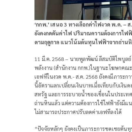
‘กกพ.’ เสนอ 3 ทางเลือกค่าไฟงวด พ.ค. – ส.ค
ยังคงกดดันค่าไฟ ปริมาณความต้องการไฟฟ้า
ตามฤดูกาล แนวโน้มต้นทุนไฟฟ้าจากถ่านหินเ
11 มี.ค. 2568 – นายพูลพัฒน์ ลีสมบัติไพบู
พลังงาน (สำนักงาน กกพ.)ในฐานะโฆษกคณะกร
เอฟทีในงวด พ.ค.- ส.ค. 2568 ยังคงมีภาระกา
นี้อัตราแลกเปลี่ยนเงินบาทเมื่อเทียบกับเง
สหรัฐ และการระบายน้ำของเขื่อนในประเทศไ
ถ่านหินแล้ว แต่ความต้องการใช้ไฟฟ้ายังมีแน
ไม่สามารถประกาศปรับลดค่าเอฟทีลงได้
“ปัจจัยหลักๆ ยังคงเป็นภาระการชดเชยต้นทุนค