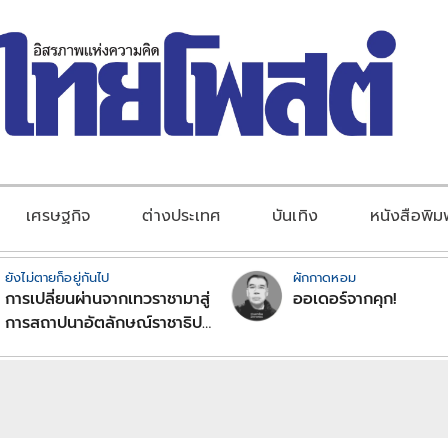
เศรษฐกิจ
ต่างประเทศ
บันเทิง
หนังสือพิม
ยังไม่ตายก็อยู่กันไป
ผักกาดหอม
การเปลี่ยนผ่านจากเทวราชามาสู่
ออเดอร์จากคุก!
การสถาปนาอัตลักษณ์ราชาธิป
ไตยแบบพุทธศาสนาในพระไตร
ปิฏก : สามัญผลสูตรในฐานะ
ทฤษฎีขีดจำกัดของอำนาจรัฐ
เหนือแรงงานและทรัพย์สิน