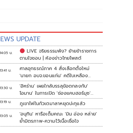
EWS UPDATE
LIVE จริยธรรมพัง? ย้ายข้าราชการ
14:05 น.
ตามใจชอบ | ห้องข่าวไทยโพสต์
ศาลอุทธรณ์ภาค 4 สั่งเลือกตั้งใหม่
13:41 น.
'นายก อบจ.ขอนแก่น' คดีใบเหลือง
'วัฒนา ช่างเหลา'
'อิหร่าน' เผยใกล้บรรลุข้อตกลงกับ'
13:30 น.
โอมาน' ในการเปิด 'ช่องแคบฮอร์มุซ'
แล้ว แต่การเปิดขึ้นอยู่กับสหรัฐฯ
13:19 น.
ภูเขาไฟในกัวเตมาลาหยุดปะทุแล้ว
'อนุทิน' หารือเต็มคณะ 'มิน อ่อง หล่าย'
13:05 น.
ย้ำมิตรภาพ-ความไว้เนื้อเชื่อใจ