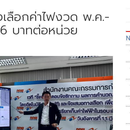
งเลือกค่าไฟงวด พ.ค.-
.16 บาทต่อหน่วย
N