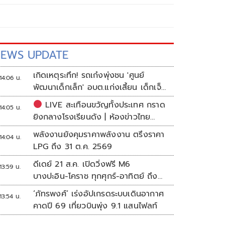
EWS UPDATE
เกิดเหตุระทึก! รถเก๋งพุ่งชน 'ศูนย์
14:06 น.
พัฒนาเด็กเล็ก' อบต.แก่งเสี้ยน เด็กเจ็บ
กว่า 10 ราย
LIVE สะเทือนขวัญทั้งประเทศ กราด
14:05 น.
ยิงกลางโรงเรียนดัง | ห้องข่าวไทย
โพสต์
พลังงานยังคุมราคาพลังงาน ตรึงราคา
14:04 น.
LPG ถึง 31 ต.ค. 2569
ดีเดย์ 21 ส.ค. เปิดวิ่งฟรี M6
13:59 น.
บางปะอิน-โคราช ทุกศุกร์-อาทิตย์ ถึง
สิ้นปี 69
‘ภัทรพงศ์’ เร่งอัปเกรดระบบเดินอากาศ
13:54 น.
คาดปี 69 เที่ยวบินพุ่ง 9.1 แสนไฟลท์