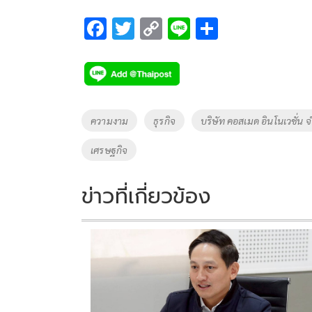
F
T
C
Li
S
ac
wi
o
n
h
e
tt
p
e
ar
b
er
y
e
o
Li
Tags
ความงาม
ธุรกิจ
บริษัท คอสเมด อินโนเวชั่น จ
o
n
เศรษฐกิจ
k
k
ข่าวที่เกี่ยวข้อง