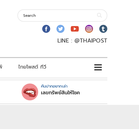
LINE : @THAIPOST
พ์
ไทยโพสต์ ทีวี
คันปากอยากเล่า
เลขทรัพย์สินให้โชค