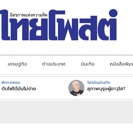
เศรษฐกิจ
ต่างประเทศ
บันเทิง
หนังสือพิม
ผักกาดหอม
วิสามัญบันเทิง
ดับไฟใต้มันไม่ง่าย
สุภาพบุรุษผู้อาวุโส?