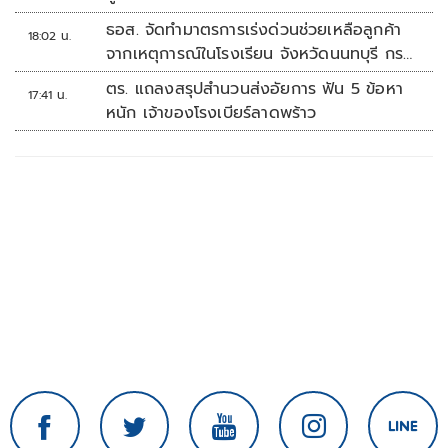
ธอส. จัดทำมาตรการเร่งด่วนช่วยเหลือลูกค้า
18:02 น.
จากเหตุการณ์ในโรงเรียน จังหวัดนนทบุรี กรณี
เสียชีวิตหรือทุพพลภาพลดดอกเบี้ยเหลือ
ตร. แถลงสรุปสำนวนส่งอัยการ ฟัน 5 ข้อหา
17:41 น.
0.01% ต่อปี ตลอดอายุสัญญา
หนัก เจ้าของโรงเบียร์ลาดพร้าว