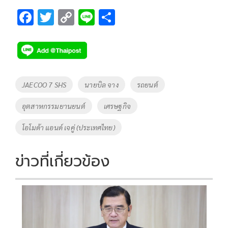
F
T
C
Li
S
ac
wi
o
n
h
e
tt
p
e
ar
b
er
y
e
o
Li
Tags
JAECOO 7 SHS
นายบิล จาง
รถยนต์
o
n
อุตสาหกรรมยานยนต์
เศรษฐกิจ
k
k
โอโมด้า แอนด์ เจคู่ (ประเทศไทย)
ข่าวที่เกี่ยวข้อง