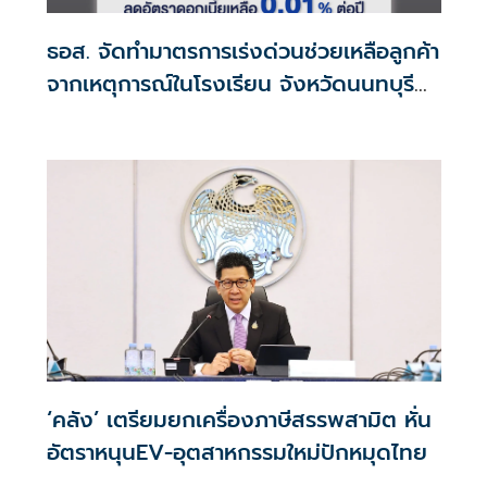
ธอส. จัดทำมาตรการเร่งด่วนช่วยเหลือลูกค้า
จากเหตุการณ์ในโรงเรียน จังหวัดนนทบุรี
กรณีเสียชีวิตหรือทุพพลภาพลดดอกเบี้ย
เหลือ 0.01% ต่อปี ตลอดอายุสัญญา
‘คลัง’ เตรียมยกเครื่องภาษีสรรพสามิต หั่น
อัตราหนุนEV-อุตสาหกรรมใหม่ปักหมุดไทย