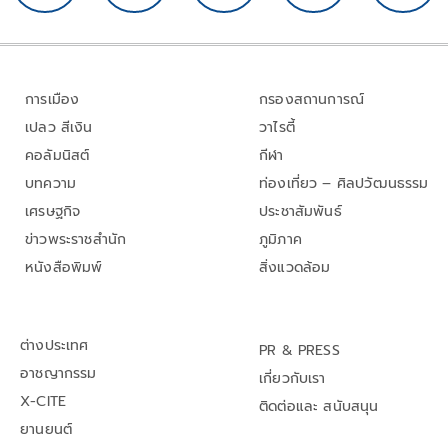
การเมือง
กรองสถานการณ์
เปลว สีเงิน
วาไรตี้
คอลัมนิสต์
กีฬา
บทความ
ท่องเที่ยว – ศิลปวัฒนธรรม
เศรษฐกิจ
ประชาสัมพันธ์
ข่าวพระราชสำนัก
ภูมิภาค
หนังสือพิมพ์
สิ่งแวดล้อม
ต่างประเทศ
PR & PRESS
อาชญากรรม
เกี่ยวกับเรา
X-CITE
ติดต่อและ สนับสนุน
ยานยนต์