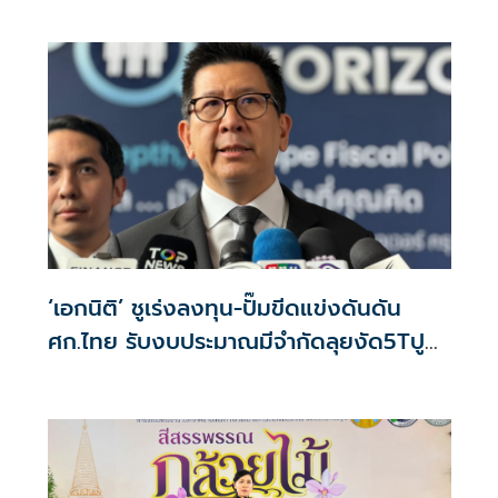
‘เอกนิติ’ ชูเร่งลงทุน-ปั๊มขีดแข่งดันดัน
ศก.ไทย รับงบประมาณมีจำกัดลุยงัด5Tปู
พรมโตยาว