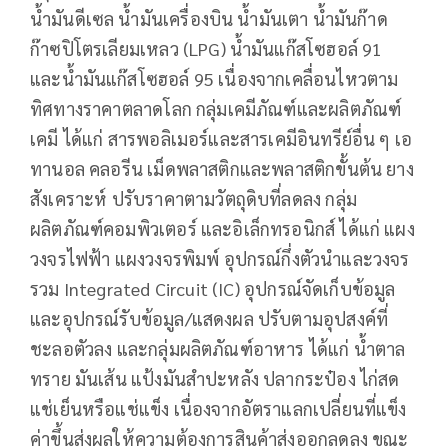
น้ำมันดีเซล น้ำมันเครื่องบิน น้ำมันเตา น้ำมันก๊าด
ก๊าซปิโตรเลียมเหลว (LPG) น้ำมันแก๊สโซฮอล์ 91
และน้ำมันแก๊สโซฮอล์ 95 เนื่องจากเคลื่อนไหวตาม
ทิศทางราคาตลาดโลก กลุ่มเคมีภัณฑ์และผลิตภัณฑ์
เคมี ได้แก่ สารพอลิเมอร์และสารเคมีอินทรีย์อื่น ๆ เอ
ทานอล คลอรีน เม็ดพลาสติกและพลาสติกขั้นต้น ยาง
สังเคราะห์ ปรับราคาตามวัตถุดิบที่ลดลง กลุ่ม
ผลิตภัณฑ์คอมพิวเตอร์ และอิเล็กทรอนิกส์ ได้แก่ แผง
วงจรไฟฟ้า แผงวงจรพิมพ์ อุปกรณ์กึ่งตัวนำและวงจร
รวม Integrated Circuit (IC) อุปกรณ์จัดเก็บข้อมูล
และอุปกรณ์รับข้อมูล/แสดงผล ปรับตามอุปสงค์ที่
ชะลอตัวลง และกลุ่มผลิตภัณฑ์อาหาร ได้แก่ น้ำตาล
ทราย มันเส้น แป้งมันสำปะหลัง ปลากระป๋อง ไก่สด
แช่เย็นหรือแช่แข็ง เนื่องจากอัตราแลกเปลี่ยนที่แข็ง
ค่าขึ้นส่งผลให้ความต้องการสินค้าส่งออกลดลง ขณะ