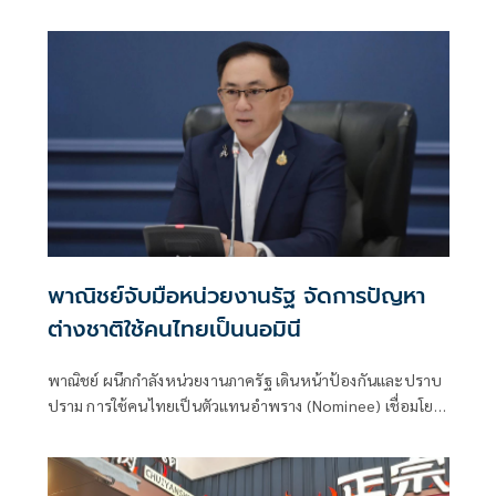
ละเมิดสิทธิข้อมูลส่วนบุคคล หลังพบว่ามีการนำข้อมูลเผยแพร่
โดยไม่ได้รับอนุญาต เป็นการละเมิดสิทธิตามกฎหมาย PDPA ย้ำ
หากไม่ปฏิบัติตามหรือฝ่าฝืนจะมีความรับผิดทั้งซึ่งมีความผิดทั้ง
ทางแพ่ง ทางอาญา และทางปกครอง
พาณิชย์จับมือหน่วยงานรัฐ จัดการปัญหา
ต่างชาติใช้คนไทยเป็นนอมินี
พาณิชย์ ผนึกกำลังหน่วยงานภาครัฐ เดินหน้าป้องกันและปราบ
ปราม การใช้คนไทยเป็นตัวแทนอำพราง (Nominee) เชื่อมโยง
ข้อมูลสนับสนุนการบังคับใช้กฎหมาย