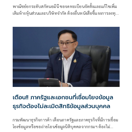
พาณิชย์ยกระดับสกัดนอมินี ขอจดทะเบียนจัดตั้งและแก้ไขเพิ่ม
เติมห้างหุ้นส่วนและบริษัทจำกัด ต้องยื่นหนังสือชี้แจงการลงทุน
Bank Statement มีผลบังคับใช้ตั้งแต่ 1 ส.ค.69 เป็นต้นไป
เตือน!! ภาครัฐและเอกชนที่เชื่อมโยงข้อมูล
ธุรกิจต้องไม่ละเมิดสิทธิข้อมูลส่วนบุคคล
กรมพัฒนาธุรกิจการค้า เตือนภาครัฐและภาคธุรกิจที่มีการเชื่อม
โยงข้อมูลหรือขอถ่ายโอนข้อมูลนิติบุคคลจากกรมฯ ต้องไม่