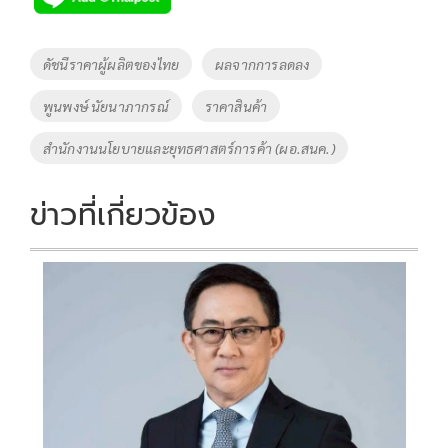
b
er
y
e
o
Li
Tags
ดัชนีราคาผู้ผลิตของไทย
ผลจากการลดลง
o
n
พูนพงษ์ นัยนาภากรณ์
ราคาสินค้า
k
k
สำนักงานนโยบายและยุทธศาสตร์การค้า (ผอ.สนค.)
ข่าวที่เกี่ยวข้อง