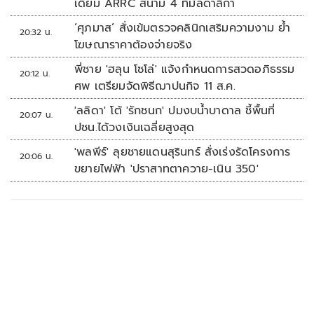
เดียม ARRC สนาม 4 ที่มัลดาลิกา
‘ศุภมาส’ สั่งเข้มตรวจคลินิกเสริมความงาม ย้ำ
20:32 น.
โฆษณาราคาต้องจ่ายจริง
พี่ชาย 'ฮลุน โซโล่' แจ้งกำหนดการสวดอภิธรรม
20:12 น.
ศพ เตรียมจัดพิธีฌาปนกิจ 11 ส.ค.
'ลลิดา' โต้ 'รักชนก' ปมงบน้ำบาดาล ชี้พื้นที่
20:07 น.
ปชน.ได้วงเงินเฉลี่ยสูงสุด
'พลพีร์' ลุยชายแดนสุรินทร์ สั่งเร่งรัดโครงการ
20:06 น.
ขยายไฟฟ้า 'ปราสาทตาควาย-เนิน 350'