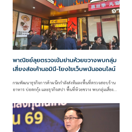
พาณิชย์ลุยตรวจเข้มย่านห้วยขวางพบกลุ่ม
เสี่ยงส่อเค้านอมินี-โยงใยเว็บพนันออนไลน์
กรมพัฒนาธุรกิจการค้าผนึกกำลังส่งทีมลงพื้นที่ตรวจสอบร้าน
อาหาร บ่อตกกุ้ง และธุรกิจสปา พื้นที่ห้วยขวาง พบกลุ่มเสี่ยงส่อ
เค้านอมินี-โยงใยเว็บพนันออนไลน์ และรับชำระเงินผ่านบัญชี
บุคคลชาวต่างชาติ เตรียมขยายผลตรวจสอบเส้นทางการเงิน
และระบบชําระเงินเชิงลึกหากพบผิด ดำเนินการตามกฎหมาย
ทันที