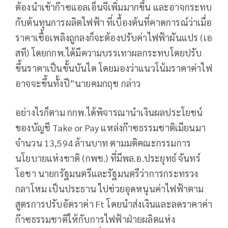
ต้องนำเข้าก๊าซแอลเอ็นจีเพิ่มมากขึ้น และอาจกระทบ
กับต้นทุนการผลิตไฟฟ้า ที่เบื้องต้นที่คาดการณ์ว่าเมื่อ
ราคาเชื้อเพลิงถูกลงก็จะต้องปรับค่าไฟฟ้าผันแปร (เอ
สที) โดยกกพ.ได้มีความบรรเทาผลกระทบโดยปรับ
ขึ้นราคาเป็นขั้นบันได โดยมองว่าแนวโน้มราคาค่าไฟ
อาจจะขึ้นทั้งปี”นายคมกฤช กล่าว
อย่างไรก็ตาม กกพ.ได้พิจารณานําเงินผลประโยชน์
ของบัญชี Take or Pay แหล่งก๊าซธรรมชาติเมียนมา
จำนวน 13,594 ล้านบาท ตามมติคณะกรรมการ
นโยบายแห่งชาติ (กพช.) ที่มีพล.อ.ประยุทธ์ จันทร์
โอชา นายกรัฐมนตรีและรัฐมนตรีว่าการกระทรวง
กลาโหม เป็นประธาน ไปช่วยอุดหนุนค่าไฟฟ้าตาม
สูตรการปรับอัตราค่า Ft โดยนําส่งเงินและลดราคาค่า
ก๊าซธรรมชาติให้กับการไฟฟ้าฝ่ายผลิตแห่ง