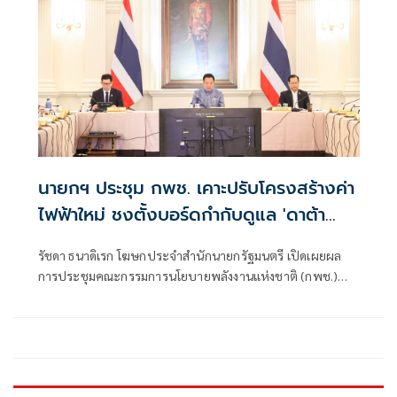
นายกฯ ประชุม กพช. เคาะปรับโครงสร้างค่า
ไฟฟ้าใหม่ ชงตั้งบอร์ดกำกับดูแล 'ดาต้า
เซ็นเตอร์'
รัชดา ธนาดิเรก โฆษกประจำสำนักนายกรัฐมนตรี เปิดเผยผล
การประชุมคณะกรรมการนโยบายพลังงานแห่งชาติ (กพช.)
ครั้งที่ 2/2569 ที่มีนายกรัฐมนตรี เป็นประธานการประชุมว่า ที่
ประชุมมีมติเห็นชอบมาตรการสำคัญด้านพลังงาน เรื่อง
โครงสร้างอัตราค่าไฟฟ้า