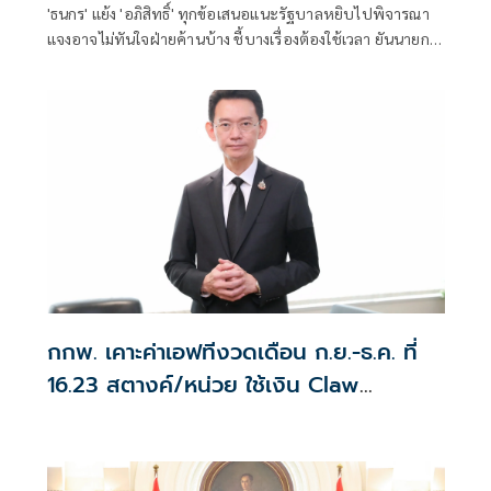
'ธนกร' แย้ง 'อภิสิทธิ์' ทุกข้อเสนอแนะรัฐบาลหยิบไปพิจารณา
แจงอาจไม่ทันใจฝ่ายค้านบ้าง ชี้บางเรื่องต้องใช้เวลา ยันนายกฯ
ไม่เคยนิ่งนอนใจ สั่งการใกล้ชิดห้ามทอดทิ้งประชาชน
กกพ. เคาะค่าเอฟทีงวดเดือน ก.ย.-ธ.ค. ที่
16.23 สตางค์/หน่วย ใช้เงิน Claw
back รักษาค่าไฟเฉลี่ย 3.95 บาท/หน่วย