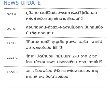
NEWS UPDATE
คู่มือทบทวนชีวิตช่วงพระเสาร์จร(7)เดินถอย
0:03 น.
หลังสำหรับคนทุกลัคนาราศีตอนที่2
สอบท้องถิ่น-ฮั้วสว.-ผลงานไม่ออก บั่นทอนเชื่อ
0:01 น.
มั่น'รัฐบาลอนุทิน'
'ลิโอเนล เมสซี' สูญเสียคุณพ่อ 'ฮอร์เก' จากไป
22:37 น.
อย่างสงบในวัย 68 ปี
'ไทย' เปิดบ้านชนะ 'เมียนมา' 2-0 จาก 2 จุด
22:26 น.
โทษ เข้ารอบรองฯ บอลอาเซียน ดวล 'สิงคโปร์'
วธ.เตรียมพร้อม พิธีการศพในพระบรมราชานุ
20:59 น.
เคราะห์ เหตุยิงในโรงเรียน