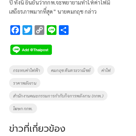
ปี ทั้งนี้ ยืนยันว่ากกพ.จะพยายามทำให้ค่าไฟมี
เสถียรภาพมากที่สุด” นายคมกฤช กล่าว
F
T
C
Li
S
ac
wi
o
n
h
e
tt
p
e
ar
b
er
y
e
o
Li
Tags
กระทบค่าไฟฟ้า
คมกฤช ตันตระวาณิชย์
ค่าไฟ
o
n
ราคาพลังงาน
k
k
สำนักงานคณะกรรมการกำกับกิจการพลังงาน (กกพ.)
โฆษก กกพ.
ข่าวที่เกี่ยวข้อง