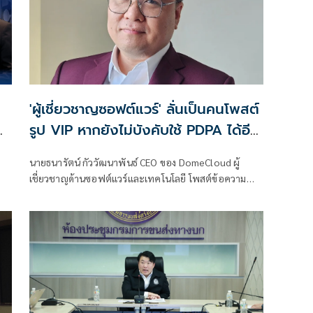
'ผู้เชี่ยวชาญซอฟต์แวร์' ลั่นเป็นคนโพสต์
รูป VIP หากยังไม่บังคับใช้ PDPA ได้อีก
ูล
ประเทศก็หมดหวัง
นายธนารัตน์ กัววัฒนาพันธ์ CEO ของ DomeCloud ผู้
เชี่ยวชาญด้านซอฟต์แวร์และเทคโนโลยี โพสต์ข้อความ
ผ่านเฟซบุ๊กกรณีข้อมูลส่วนบุคคลรั่ว ว่า