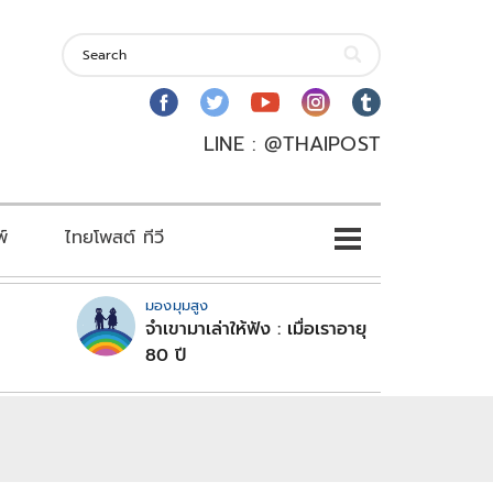
LINE : @THAIPOST
พ์
ไทยโพสต์ ทีวี
มองมุมสูง
จำเขามาเล่าให้ฟัง : เมื่อเราอายุ
80 ปี