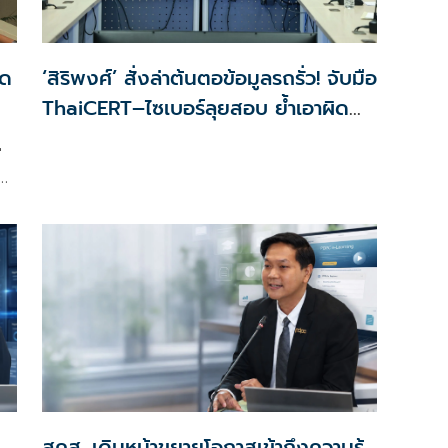
ุด
‘สิริพงศ์’ สั่งล่าต้นตอข้อมูลรถรั่ว! จับมือ
ThaiCERT–ไซเบอร์ลุยสอบ ย้ำเอาผิด
ถึงที่สุด
่
ม
สคส. เดินหน้าขยายโอกาสเข้าถึงความรู้