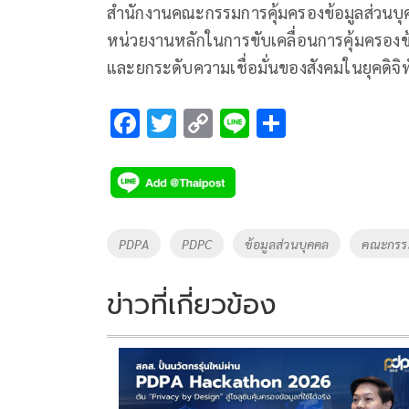
สำนักงานคณะกรรมการคุ้มครองข้อมูลส่วนบุ
หน่วยงานหลักในการขับเคลื่อนการคุ้มครอง
และยกระดับความเชื่อมั่นของสังคมในยุคดิจิ
F
T
C
Li
S
ac
wi
o
n
h
e
tt
p
e
ar
b
er
y
e
o
Li
Tags
PDPA
PDPC
ข้อมูลส่วนบุคคล
คณะกรรม
o
n
k
k
ข่าวที่เกี่ยวข้อง