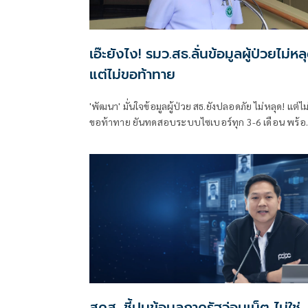
เอ๊ะยังไง! รมว.สธ.ลั่นข้อมูลผู้ป่วยไม่หล
แต่ไม่ขอท้าทาย
'พัฒนา' มั่นใจข้อมูลผู้ป่วย สธ.ยังปลอดภัย ไม่หลุด! แต่ไม
ขอท้าทาย ยันทดสอบระบบไซเบอร์ทุก 3-6 เดือน พร้อ
ยกระดับเรื่อยๆ
สคส. ชี้ปมข้อมูลภาครัฐว่อนเน็ต ไม่ใช่