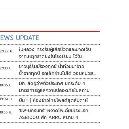
EWS UPDATE
ในหลวง ทรงรับผู้เสียชีวิตและบาดเจ็บ
20:27 น.
จากเหตุกราดยิงในโรงเรียน ไว้ใน
พระบรมราชานุเคราะห์
ชาวบุรีรัมย์ร้องทุกข์ น้ำท่วมนาข้าว
20:13 น.
ซ้ำซากทุกปี รถเล็กผ่านไม่ได้ วอนหน่วย
งานเร่งแก้ไข
มท. สั่งผู้ว่าฯทั่วประเทศ ยกระดับ 4
19:06 น.
มาตรการดูแลความปลอดภัยในสถาน
ศึกษา
19:00 น.
ปืน..!! | ห้องข่าวไทยโพสต์สุดสัปดาห์
'ชิพ-นครินทร์' ผงาดโพเดียมเรซแรก
18:56 น.
ASB1000 ศึก ARRC สนาม 4