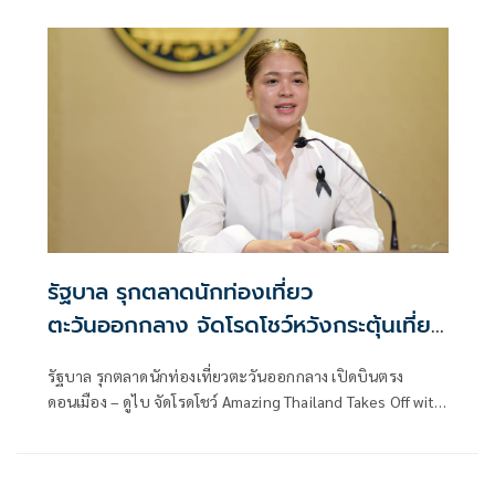
ยึดกัญชาจากไทยได้จำนวนมาก พร้อมแน
รัฐบาล รุกตลาดนักท่องเที่ยว
ตะวันออกกลาง จัดโรดโชว์หวังกระตุ้นเที่ยว
ไทยช่วงไฮซีซั่น
รัฐบาล รุกตลาดนักท่องเที่ยวตะวันออกกลาง เปิดบินตรง
ดอนเมือง – ดูไบ จัดโรดโชว์ Amazing Thailand Takes Off with
flydubai Roadshow 2026 7 – 8 ก.ค. หวังกระตุ้นยอดจองช่วง
ไฮซีซั่น