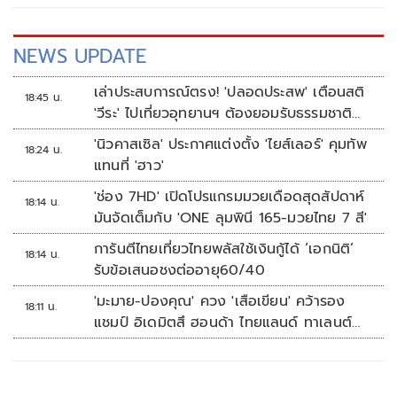
NEWS UPDATE
เล่าประสบการณ์ตรง! 'ปลอดประสพ' เตือนสติ
18:45 น.
'วีระ' ไปเที่ยวอุทยานฯ ต้องยอมรับธรรมชาติ
ดิบๆให้ได้
'นิวคาสเซิล' ประกาศแต่งตั้ง 'ไยส์เลอร์' คุมทัพ
18:24 น.
แทนที่ 'ฮาว'
'ช่อง 7HD' เปิดโปรแกรมมวยเดือดสุดสัปดาห์
18:14 น.
มันจัดเต็มกับ 'ONE ลุมพินี 165-มวยไทย 7 สี'
การันตีไทยเที่ยวไทยพลัสใช้เงินกู้ได้ ‘เอกนิติ’
18:14 น.
รับข้อเสนอชงต่ออายุ60/40
'มะมาย-ปองคุณ' ควง 'เสือเขียน' คว้ารอง
18:11 น.
แชมป์ อิเดมิตสึ ฮอนด้า ไทยแลนด์ ทาเลนต์
คัพ สนาม 3