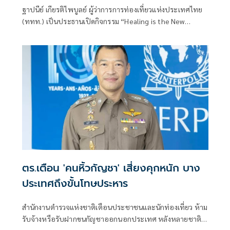
Year Round
ฐาปนีย์ เกียรติไพบูลย์ ผู้ว่าการการท่องเที่ยวแห่งประเทศไทย
(ททท.) เป็นประธานเปิดกิจกรรม “Healing is the New
Luxury” Media Launch ณ CÉ LA VI Dubai นครดูไบ สหรัฐ
อาหรับเอมิเรตส์ เมื่อวันที่ 8 กรกฎาคมที่ผ่านมา โดยมีนายชาครี
ย์นรทิพย์ เสวิกุล กงสุลใหญ่ เมืองดูไบ สหรัฐอาหรับเอมิเรตส์
เพื่อสื่อสารภาพลักษณ์ประเทศไทยในฐานะจุดหมายปลายทาง
คุณภาพที่ตอบโจทย์การเดินทางยุคใหม่
ตร.เตือน 'คนหิ้วกัญชา' เสี่ยงคุกหนัก บาง
ประเทศถึงขั้นโทษประหาร
สำนักงานตำรวจแห่งชาติเตือนประชาชนและนักท่องเที่ยว ห้าม
รับจ้างหรือรับฝากขนกัญชาออกนอกประเทศ หลังหลายชาติ