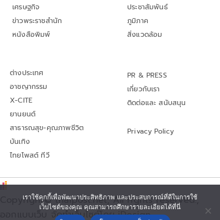
เศรษฐกิจ
ประชาสัมพันธ์
ข่าวพระราชสำนัก
ภูมิภาค
หนังสือพิมพ์
สิ่งแวดล้อม
ต่างประเทศ
PR & PRESS
อาชญากรรม
เกี่ยวกับเรา
X-CITE
ติดต่อและ สนับสนุน
ยานยนต์
สาธารณสุข-คุณภาพชีวิต
Privacy Policy
บันเทิง
ไทยโพสต์ ทีวี
Copyright© thaipost.net, All rights reserved.,
เราใช้คุกกี้เพื่อพัฒนาประสิทธิภาพ และประสบการณ์ที่ดีในการใช้
เว็บไซต์ของคุณ คุณสามารถศึกษารายละเอียดได้ที่นี่
ออกแบบเว็บ จัดทำเว็บไซต์โดย iDesign