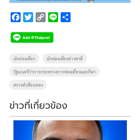
F
T
C
Li
S
ac
wi
o
n
h
e
tt
p
e
ar
b
er
y
e
o
Li
Tags
นักท่องเที่ยว
นักท่องเที่ยวต่างชาติ
o
n
รัฐมนตรีว่าการกระทรวงการท่องเที่ยวและกีฬา
k
k
สรวงศ์ เทียนทอง
ข่าวที่เกี่ยวข้อง