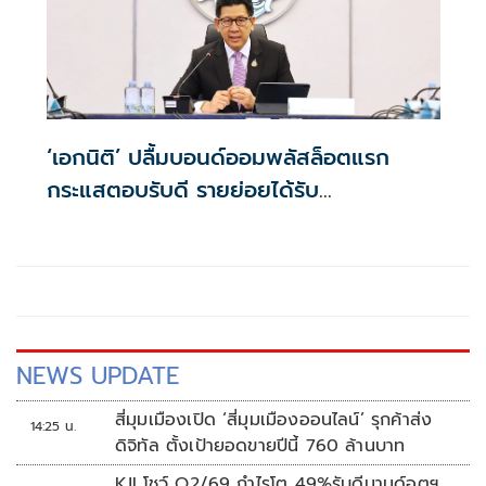
‘เอกนิติ’ ปลื้มบอนด์ออมพลัสล็อตแรก
กระแสตอบรับดี รายย่อยได้รับ
จัดสรร2.2หมื่นคน เปิดจองรอบใหม่ก.ย.นี้
NEWS UPDATE
สี่มุมเมืองเปิด ‘สี่มุมเมืองออนไลน์’ รุกค้าส่ง
14:25 น.
ดิจิทัล ตั้งเป้ายอดขายปีนี้ 760 ล้านบาท
KJLโชว์ Q2/69 กำไรโต 49%รับดีมานด์อุตฯ