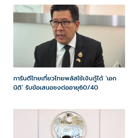
การันตีไทยเที่ยวไทยพลัสใช้เงินกู้ได้ ‘เอก
นิติ’ รับข้อเสนอชงต่ออายุ60/40