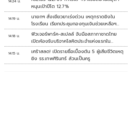
14:24 น.
หนุนเป้าปีโต 12.7%
นายกฯ สั่งเยียวยาเร่งด่วน เหตุกราดยิงใน
14:19 น.
โรงเรียน เรียกประชุมกองทุนเงินช่วยเหลือฯ
ทันที
ฟิวเจอร์พาร์ค-สเปลล์ จับมือสภากาชาดไทย
14:18 น.
เปิดห้องรับบริจาคโลหิตประจำแห่งแรกใน
ศูนย์การค้าปทุมธานี
เศร้าสลด! เปิดรายชื่อเบื้องต้น 5 ผู้เสียชีวิตเหตุ
14:15 น.
ยิง รร.เทพศิรินทร์ ล้วนเป็นครู