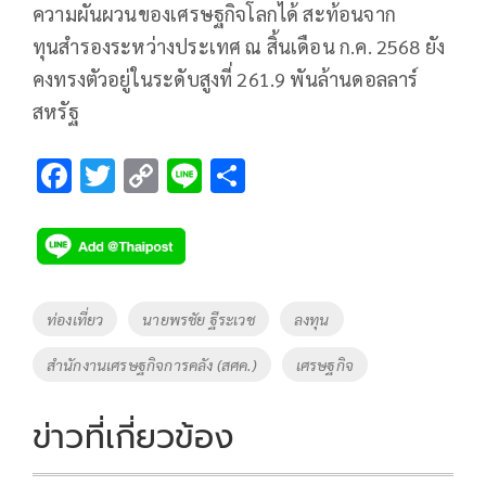
ความผันผวนของเศรษฐกิจโลกได้ สะท้อนจาก
ทุนสำรองระหว่างประเทศ ณ สิ้นเดือน ก.ค. 2568 ยัง
คงทรงตัวอยู่ในระดับสูงที่ 261.9 พันล้านดอลลาร์
สหรัฐ
F
T
C
Li
S
ac
wi
o
n
h
e
tt
p
e
ar
b
er
y
e
o
Li
Tags
ท่องเที่ยว
นายพรชัย ฐีระเวช
ลงทุน
o
n
สำนักงานเศรษฐกิจการคลัง (สศค.)
เศรษฐกิจ
k
k
ข่าวที่เกี่ยวข้อง