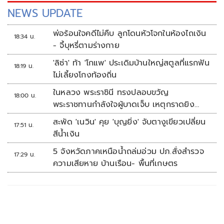
NEWS UPDATE
พ่อร้อนใจคดีไม่คืบ ลูกโดนหัวโจกในห้องไถเงิน
18:34 น.
- จี้บุหรี่ตามร่างกาย
'ลิซ่า' ท้า 'โกแพ' ประเดิมบ้านใหญ่สตูลที่แรกฟัน
18:19 น.
ไม่เลี้ยงโกงท้องถิ่น
ในหลวง พระราชินี ทรงปลอบขวัญ
18:00 น.
พระราชทานกำลังใจผู้บาดเจ็บ เหตุกราดยิง
รร.เทพศิรินทร์นนทบุรี
สะพัด 'เนวิน' คุย 'บุญยิ่ง' จับตางูเขียวเปลี่ยน
17:51 น.
สีน้ำเงิน
5 จังหวัดภาคเหนือน้ำถล่มอ่วม ปภ.สั่งสำรวจ
17:29 น.
ความเสียหาย บ้านเรือน- พื้นที่เกษตร