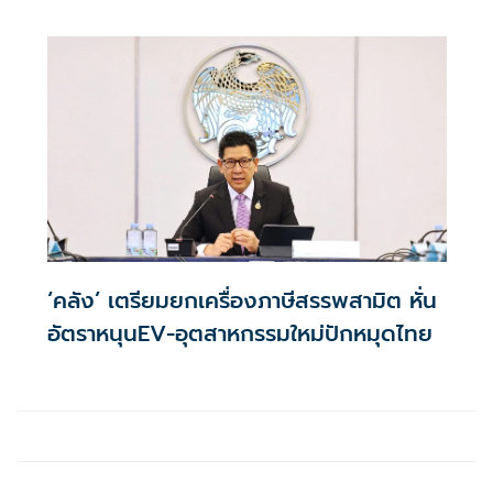
เหลือ 0.01% ต่อปี ตลอดอายุสัญญา
‘คลัง’ เตรียมยกเครื่องภาษีสรรพสามิต หั่น
อัตราหนุนEV-อุตสาหกรรมใหม่ปักหมุดไทย