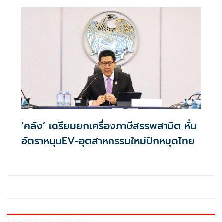
เหลือ 0.01% ต่อปี ตลอดอายุสัญญา
‘คลัง’ เตรียมยกเครื่องภาษีสรรพสามิต หั่น
อัตราหนุนEV-อุตสาหกรรมใหม่ปักหมุดไทย