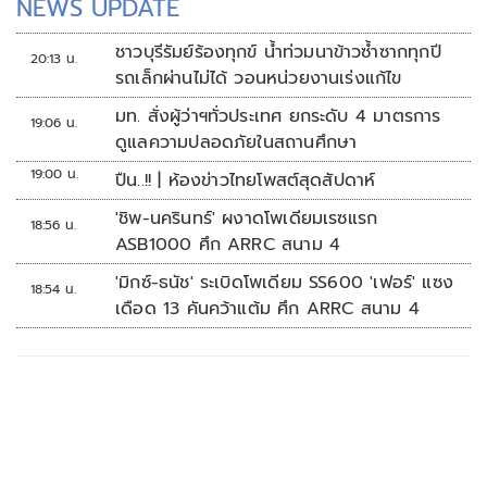
NEWS UPDATE
ชาวบุรีรัมย์ร้องทุกข์ น้ำท่วมนาข้าวซ้ำซากทุกปี
20:13 น.
รถเล็กผ่านไม่ได้ วอนหน่วยงานเร่งแก้ไข
มท. สั่งผู้ว่าฯทั่วประเทศ ยกระดับ 4 มาตรการ
19:06 น.
ดูแลความปลอดภัยในสถานศึกษา
19:00 น.
ปืน..!! | ห้องข่าวไทยโพสต์สุดสัปดาห์
'ชิพ-นครินทร์' ผงาดโพเดียมเรซแรก
18:56 น.
ASB1000 ศึก ARRC สนาม 4
'มิกซ์-ธนัช' ระเบิดโพเดียม SS600 'เฟอร์' แซง
18:54 น.
เดือด 13 คันคว้าแต้ม ศึก ARRC สนาม 4