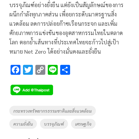
บรรจุภัณฑ์อย่างยั่งยืน แต่ยังเป็นสัญลักษณ์ของการ
ผนึกกำลังทุกภาคส่วน เพื่อยกระดับมาตรฐานสิ่ง
แวดล้อม ลดการปล่อยก๊าซเรือนกระจก และเพิ่ม
ศักยภาพการแข่งขันของอุตสาหกรรมไทยในตลาด
โลก ตอกย้ำเส้นทางที่ประเทศไทยจะก้าวไปสู่เป้า
หมาย Net Zero ได้อย่างมั่นคงและยั่งยืน
F
T
C
Li
S
ac
wi
o
n
h
e
tt
p
e
ar
b
er
y
e
o
Li
Tags
กระทรวงทรัพยากรธรรมชาติและสิ่งแวดล้อม
o
n
ความยั่งยืน
บรรจุภัณฑ์
เศรษฐกิจ
k
k