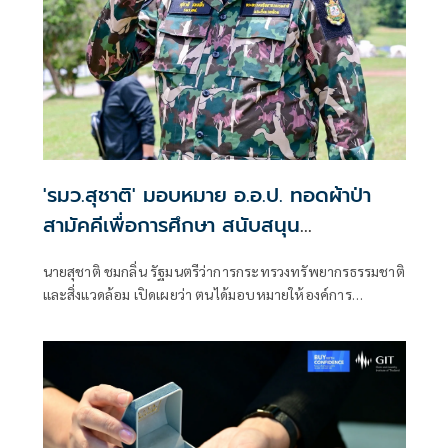
'รมว.สุชาติ' มอบหมาย อ.อ.ป. ทอดผ้าป่า
สามัคคีเพื่อการศึกษา สนับสนุน
คอมพิวเตอร์ 22 เครื่อง เติมโอกาสเด็ก
นายสุชาติ ชมกลิ่น รัฐมนตรีว่าการกระทรวงทรัพยากรธรรมชาติ
โรงเรียนบ้านกิ่วลม จ.เชียงใหม่
และสิ่งแวดล้อม เปิดเผยว่า ตนได้มอบหมายให้องค์การ
อุตสาหกรรมป่าไม้ (อ.อ.ป.) ดำเนินการจัด “พิธีทอดผ้าป่า
สามัคคีเพื่อการศึกษา กระทรวงทรัพยากรธรรมชาติและสิ่ง
แวดล้อม” ณ โรงเรียนบ้านกิ่วลม ตำบลบ่อหลวง อำเภอฮอด
จังหวัดเชียงใหม่ เพื่อสนับสนุนการศึกษาและเพิ่มโอกาสให้กับ
เด็กและเยาวชนในพื้นที่ โดยสนับสนุนคอมพิวเตอร์ จำนวน 22
เครื่อง สำหรับใช้ในการเรียนการสอนและส่งเสริมทักษะด้าน