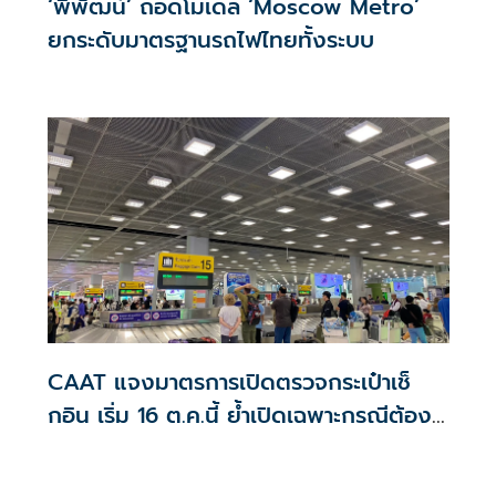
‘พิพัฒน์’ ถอดโมเดล ‘Moscow Metro’
ยกระดับมาตรฐานรถไฟไทยทั้งระบบ
CAAT แจงมาตรการเปิดตรวจกระเป๋าเช็
กอิน เริ่ม 16 ต.ค.นี้ ย้ำเปิดเฉพาะกรณีต้อง
สงสัย