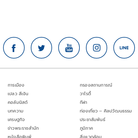
การเมือง
กรองสถานการณ์
เปลว สีเงิน
วาไรตี้
คอลัมนิสต์
กีฬา
บทความ
ท่องเที่ยว – ศิลปวัฒนธรรม
เศรษฐกิจ
ประชาสัมพันธ์
ข่าวพระราชสำนัก
ภูมิภาค
หนังสือพิมพ์
สิ่งแวดล้อม