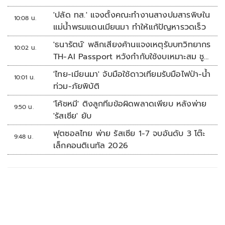
'ปลัด ทส.' แจงตั้งคณะทำงานสางปมสารพิษใน
10:08 น.
แม่น้ำพรมแดนเมียนมา ทำให้แก้ปัญหารวดเร็ว
'ธนารัตน์' พลิกเสียงค้านแจงเหตุรับบทวิทยากร
10:02 น.
TH-AI Passport หวังกำกับใช้งบเหมาะสม ชู
จุดเด่นคนไทยได้ใช้ AI ระดับโปร ลดเหลื่อมล้ำ
'ไทย-เมียนมา' จับมือใช้ดาวเทียมรับมือไฟป่า-น้ำ
10:01 น.
ทางเทคโนโลยี เซฟงบไปกว่า900ล้าน เชื่อหาก
ท่วม-ภัยพิบัติ
ใช้เต็มที่เอกชนขาดทุนย่อยยับ
'โค้ชหมี' ติงลูกทีมข้อผิดพลาดเพียบ หลังพ่าย
9:50 น.
'รัสเซีย' ยับ
ฟุตซอลไทย พ่าย รัสเซีย 1-7 จบอันดับ 3 โต๊ะ
9:48 น.
เล็กคอนติเนทัล 2026