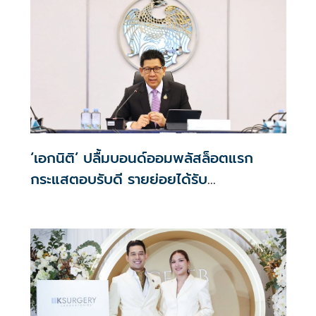
‘เอกนิติ’ ปลื้มบอนด์ออมพลัสล็อตแรก
กระแสตอบรับดี รายย่อยได้รับ
จัดสรร2.2หมื่นคน เปิดจองรอบใหม่ก.ย.นี้