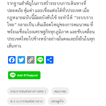
รากฐานสำคัญในการสร้างระบบการเดินทางที่
ปลอดภัย คุ้มค่า และเชื่อมต่อได้ทั่วประเทศ เมื่อ
กฎหมายฉบับนี้มีผลบังคับใช้ จะทำให้ “ระบบราง
ไทย” กลายเป็น เส้นเลือดใหญ่ของการคมนาคม ที่
พร้อมเชื่อมโยงเศรษฐกิจทุกภูมิภาค และขับเคลื่อน
ประเทศไทยไปข้างหน้าอย่างมั่นคงและยั่งยืนในทุก
เส้นทาง.
F
T
C
Li
S
ac
wi
o
n
h
e
tt
p
e
ar
b
er
y
e
o
Li
Tags
กรมการขนส่งทางราง(ขร.)
คมนาคม
o
n
พ.ร.บ.การขนส่งทางราง
เศรษฐกิจ
k
k