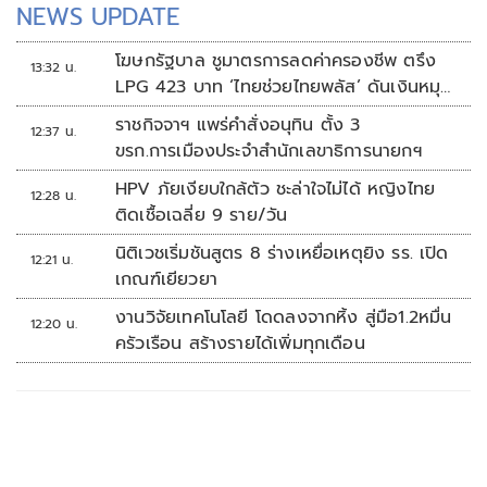
NEWS UPDATE
โฆษกรัฐบาล ชูมาตรการลดค่าครองชีพ ตรึง
13:32 น.
LPG 423 บาท ‘ไทยช่วยไทยพลัส’ ดันเงินหมุน
แสนล้าน
ราชกิจจาฯ แพร่คำสั่งอนุทิน ตั้ง 3
12:37 น.
ขรก.การเมืองประจำสำนักเลขาธิการนายกฯ
HPV ภัยเงียบใกล้ตัว ชะล่าใจไม่ได้ หญิงไทย
12:28 น.
ติดเชื้อเฉลี่ย 9 ราย/วัน
นิติเวชเริ่มชันสูตร 8 ร่างเหยื่อเหตุยิง รร. เปิด
12:21 น.
เกณฑ์เยียวยา
งานวิจัยเทคโนโลยี โดดลงจากหิ้ง สู่มือ1.2หมื่น
12:20 น.
ครัวเรือน สร้างรายได้เพิ่มทุกเดือน