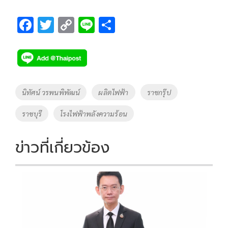
F
T
C
Li
S
ac
wi
o
n
h
e
tt
p
e
ar
b
er
y
e
o
Li
Tags
นิทัศน์ วรพนพิพัฒน์
ผลิตไฟฟ้า
ราชกรุ๊ป
o
n
ราชบุรี
โรงไฟฟ้าพลังความร้อน
k
k
ข่าวที่เกี่ยวข้อง