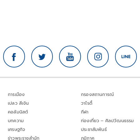
การเมือง
กรองสถานการณ์
เปลว สีเงิน
วาไรตี้
คอลัมนิสต์
กีฬา
บทความ
ท่องเที่ยว – ศิลปวัฒนธรรม
เศรษฐกิจ
ประชาสัมพันธ์
ข่าวพระราชสำนัก
ภูมิภาค