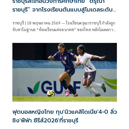
ราชบุรีสะเทือนวงการศึกษาไทย “ดรุณา
ราชบุรี” จากโรงเรียนต้นแบบสู่โมเดลระดับ
โลก จับตาก้าวต่อไปสู่เวที UNESCO
ราชบุรี | 18 พฤษภาคม 2569 — โรงเรียนดรุณาราชบุรี กำลังถูก
อบจ.มหาสารคาม นำครู 104 ชีวิต ถอดรหัส
จับตาในฐานะ “ห้องเรียนแห่งอนาคต” ของไทย หลังโมเดลการ
GPAS 5 Steps เตรียมปั้น “ต้นแบบอีสาน”
เรียนการสอนแบบ GPAS 5 Steps
รับโลกยุค AI
ฟุตบอลหญิงไทย ทุบ'นิวแคลิโดเนีย'4-0 ลิ่ว
ชิง'ฟีฟ่า ซีรีส์2026'ที่ราชบุรี