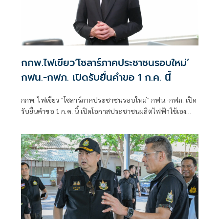
กกพ.ไฟเขียว‘โซลาร์ภาคประชาชนรอบใหม่’
กฟน.-กฟภ. เปิดรับยื่นคำขอ 1 ก.ค. นี้
กกพ. ไฟเขียว "โซลาร์ภาคประชาชนรอบใหม่" กฟน.-กฟภ. เปิด
รับยื่นคำขอ 1 ก.ค. นี้ เปิดโอกาสประชาชนผลิตไฟฟ้าใช้เอง
และจำหน่ายไฟฟ้าส่วนเกินเข้าระบบ รับซื้อรวม 500 เมกะวัตต์
อัตรา 2.20 บาทต่อหน่วย ระยะเวลา 10 ปี