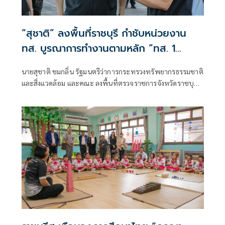
“สุชาติ” ลงพื้นที่ราชบุรี กำชับหน่วยงาน
ทส. บูรณาการทำงานตามหลัก “ทส. 1
เดียว” ดูแลประชาชน–ป่า–น้ำ–มลพิษ อย่าง
นายสุชาติ ชมกลิ่น รัฐมนตรีว่าการกระทรวงทรัพยากรธรรมชาติ
สมดุลและยั่งยืน
และสิ่งแวดล้อม และคณะ ลงพื้นที่ตรวจราชการจังหวัดราชบุรี
เพื่อติดตามการดำเนินงานของหน่วยงานในสังกัดกระทรวง
ทรัพยากรธรรมชาติและสิ่งแวดล้อมในพื้นที่ พร้อมมอบนโยบาย
การขับเคลื่อนงานด้านทรัพยากรธรรมชาติ สิ่งแวดล้อม