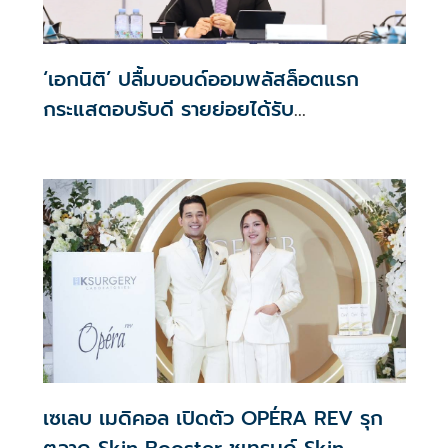
‘เอกนิติ’ ปลื้มบอนด์ออมพลัสล็อตแรก
กระแสตอบรับดี รายย่อยได้รับ
จัดสรร2.2หมื่นคน เปิดจองรอบใหม่ก.ย.นี้
เซเลบ เมดิคอล เปิดตัว OPÉRA REV รุก