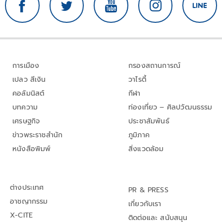
การเมือง
กรองสถานการณ์
เปลว สีเงิน
วาไรตี้
คอลัมนิสต์
กีฬา
บทความ
ท่องเที่ยว – ศิลปวัฒนธรรม
เศรษฐกิจ
ประชาสัมพันธ์
ข่าวพระราชสำนัก
ภูมิภาค
หนังสือพิมพ์
สิ่งแวดล้อม
ต่างประเทศ
PR & PRESS
อาชญากรรม
เกี่ยวกับเรา
X-CITE
ติดต่อและ สนับสนุน