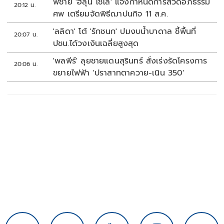
พี่ชาย 'ฮลุน โซโล่' แจ้งกำหนดการสวดอภิธรรม
20:12 น.
ศพ เตรียมจัดพิธีฌาปนกิจ 11 ส.ค.
'ลลิดา' โต้ 'รักชนก' ปมงบน้ำบาดาล ชี้พื้นที่
20:07 น.
ปชน.ได้วงเงินเฉลี่ยสูงสุด
'พลพีร์' ลุยชายแดนสุรินทร์ สั่งเร่งรัดโครงการ
20:06 น.
ขยายไฟฟ้า 'ปราสาทตาควาย-เนิน 350'