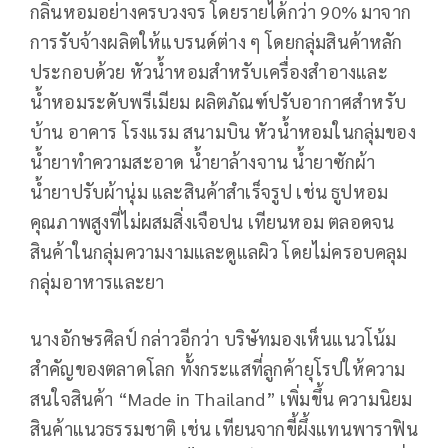
กลิ่นหอมอย่างครบวงจร โดยรายได้กว่า 90% มาจาก
การรับจ้างผลิตให้แบรนด์ต่าง ๆ โดยกลุ่มสินค้าหลัก
ประกอบด้วย หัวน้ำหอมสำหรับเครื่องสำอางและ
น้ำหอมระดับพรีเมียม ผลิตภัณฑ์ปรับอากาศสำหรับ
บ้าน อาคาร โรงแรม สนามบิน หัวน้ำหอมในกลุ่มของ
น้ำยาทำความสะอาด น้ำยาล้างจาน น้ำยาซักผ้า
น้ำยาปรับผ้านุ่ม และสินค้าสำเร็จรูป เช่น ธูปหอม
คุณภาพสูงที่ไม่ผสมสิ่งเจือปน เทียนหอม ตลอดจน
สินค้าในกลุ่มความงามและดูแลผิว โดยไม่ครอบคลุม
กลุ่มอาหารและยา
นางอักษรศิลป์ กล่าวอีกว่า บริษัทมองเห็นแนวโน้ม
สำคัญของตลาดโลก ทั้งกระแสที่ลูกค้ายุโรปให้ความ
สนใจสินค้า “Made in Thailand” เพิ่มขึ้น ความนิยม
สินค้าแนวธรรมชาติ เช่น เทียนจากขี้ผึ้งแทนพาราฟิน