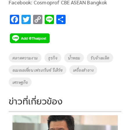
Facebook: Cosmoprof CBE ASEAN Bangkok
F
T
C
Li
S
ac
wi
o
n
h
e
tt
p
e
ar
b
er
y
e
o
Li
Tags
ตลาดความงาม
ธุรกิจ
น้ำหอม
รับจ้างผลิต
o
n
อเมอเอเชี่ยน เฟรเกร็นซ์ รีเสิร์ช
เครื่องสำอาง
k
k
เศรษฐกิจ
ข่าวที่เกี่ยวข้อง