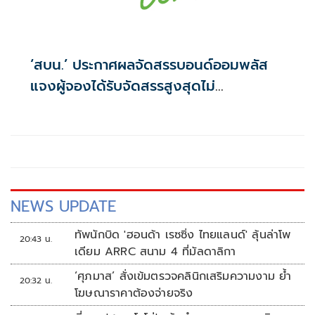
‘สบน.’ ประกาศผลจัดสรรบอนด์ออมพลัส
แจงผู้จองได้รับจัดสรรสูงสุดไม่
เกิน117,000บาท
NEWS UPDATE
ทัพนักบิด 'ฮอนด้า เรซซิ่ง ไทยแลนด์' ลุ้นล่าโพ
20:43 น.
เดียม ARRC สนาม 4 ที่มัลดาลิกา
‘ศุภมาส’ สั่งเข้มตรวจคลินิกเสริมความงาม ย้ำ
20:32 น.
โฆษณาราคาต้องจ่ายจริง