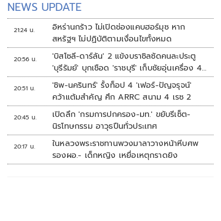
NEWS UPDATE
อิหร่านกร้าว ไม่เปิดช่องแคบฮอร์มุซ หาก
21:24 น.
สหรัฐฯ ไม่ปฏิบัติตามเงื่อนไขทั้งหมด
'บิสโซลี-ดาร์ลัน' 2 แข้งบราซิลซัดคนละประตู
20:56 น.
'บุรีรัมย์' บุกเชือด 'ราชบุรี' เก็บชัยอุ่นเครื่อง 4
นัดรวด
'ชิพ-นครินทร์' รั้งท็อป 4 'เฟอร์-ปัญจรุจน์'
20:51 น.
คว้าแต้มสำคัญ ศึก ARRC สนาม 4 เรซ 2
เปิดลึก 'กรมการปกครอง-มท.' ขยับรีเซ็ต-
20:45 น.
นิรโทษกรรม อาวุธปืนทั่วประเทศ
ในหลวงพระราชทานพวงมาลาวางหน้าหีบศพ
20:17 น.
รองผอ.- เด็กหญิง เหยื่อเหตุกราดยิง