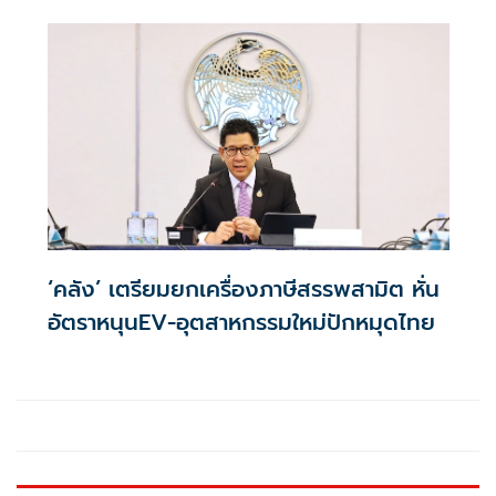
เหลือ 0.01% ต่อปี ตลอดอายุสัญญา
‘คลัง’ เตรียมยกเครื่องภาษีสรรพสามิต หั่น
อัตราหนุนEV-อุตสาหกรรมใหม่ปักหมุดไทย