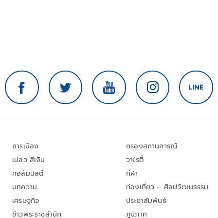
การเมือง
กรองสถานการณ์
เปลว สีเงิน
วาไรตี้
คอลัมนิสต์
กีฬา
บทความ
ท่องเที่ยว – ศิลปวัฒนธรรม
เศรษฐกิจ
ประชาสัมพันธ์
ข่าวพระราชสำนัก
ภูมิภาค