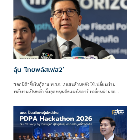
ลุ้น ‘ไทยพลัสเฟส2’
"เอกนิติ" ชี้เงินกู้ตาม พ.ร.ก. 2 แสนล้านหลัง ใช้เปลี่ยนผ่าน
พลังงานเป็นหลัก ทั้งอุดหนุนติดแผงโซลาร์-เปลี่ยนผ่านรถ
โดยสารเป็น EV ส่วนเงินกู้ 2 แสนล้านแรกเหลือ 4 หมื่นล้าน
พร้อมให้ใช้กับไทยเที่ยวไทยพลัส ส่วนไทยช่วยไทยพลัส เฟส 2
รอประเมินความเหมาะสม นายกฯ เผยจะพยายาม