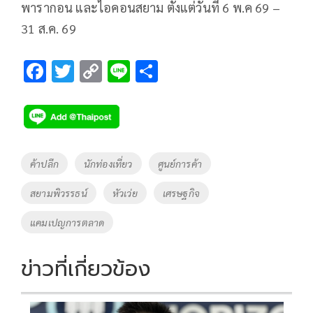
พารากอน และไอคอนสยาม ตั้งแต่วันที่ 6 พ.ค 69 –
31 ส.ค. 69
F
T
C
Li
S
ac
wi
o
n
h
e
tt
p
e
ar
b
er
y
e
o
Li
Tags
ค้าปลีก
นักท่องเที่ยว
ศูนย์การค้า
o
n
สยามพิวรรธน์
หัวเว่ย
เศรษฐกิจ
k
k
แคมเปญการตลาด
ข่าวที่เกี่ยวข้อง