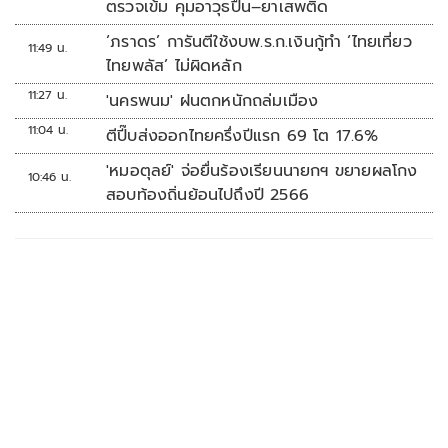
ตรวจเข้ม คุมอาวุธปืน–ยาเสพติด
‘ภราดร’ การันตีใช้งบพ.ร.ก.เงินกู้ทำ ‘ไทยเที่ยว
11:49 น.
ไทยพลัส’ ไม่ผิดหลัก
11:27 น.
'นครพนม' ฝนตกหนักถล่มเมือง
11:04 น.
ตีปี๊บส่งออกไทยครึ่งปีแรก 69 โต 17.6%
'หมอตุลย์' จ่อยื่นร้องเรียนนายกฯ ขยายผลโกง
10:46 น.
สอบท้องถิ่นย้อนไปถึงปี 2566