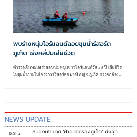
พบร่างหนุ่มไอร์แลนด์ลอยขุมน้ำรีสอร์ต
ภูเก็ต เร่งคลี่ปมเสียชีวิต
ตำรวจเชิงทะเลเร่งสอบปมหนุ่มชาวไอร์แลนด์วัย 28 ปี เสียชีวิต
ในขุมน้ำภายในโครงการรีสอร์ตขนาดใหญ่ จ.ภูเก็ต ตรวจกล้อง
วงจรปิด-สอบพยาน พร้อมส่งร่างชันสูตรหาสาเหตุที่แน่ชัด
ประสานสถานทูตแจ้งครอบครัวแล้ว
NEWS UPDATE
สนองนโยบาย 'ฝ่ายปกครองภูเก็ต' ตั้งจุด
12:01 น.