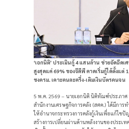
‘เอกนิติ’ ประเมินกู้
4 แสนล้าน ช่วยอัดฉีดเ
สูงสุดแค่ 69% ของจีดีพี คาดเริ่มกู้ได้ตั้งแต
ชงครม. เคาะคนละครึ่ง-เติมเงินบัตรคนจน
5 พ.ค. 2569 – นายเอกนิติ นิติทัณฑ์ประภาศ
สำนักงานเศรษฐกิจการคลัง (สศค.) ได้มีก
ให้อำนาจกระทรวงการคลังกู้เงินเพื่อแก้ไ
สร้างการเปลี่ยนผ่านด้านพลังงานของประเทศ 