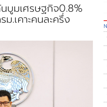
สนดันบูมเศรษฐกิจ0.8%
รม.เคาะคนละครึ่ง
N