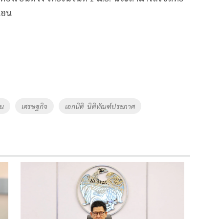
นอน
จน
เศรษฐกิจ
เอกนิติ นิติทัณฑ์ประภาศ