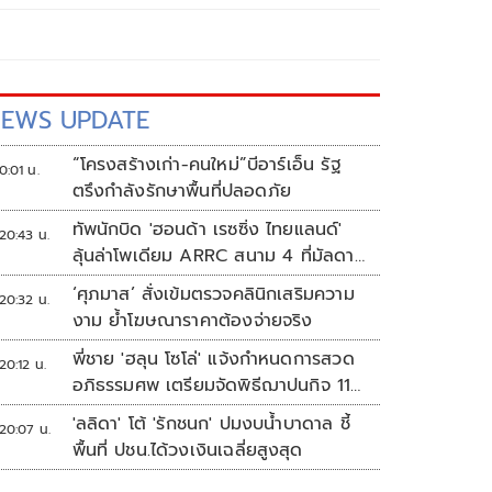
EWS UPDATE
“โครงสร้างเก่า-คนใหม่”บีอาร์เอ็น รัฐ
0:01 น.
ตรึงกำลังรักษาพื้นที่ปลอดภัย
ทัพนักบิด 'ฮอนด้า เรซซิ่ง ไทยแลนด์'
20:43 น.
ลุ้นล่าโพเดียม ARRC สนาม 4 ที่มัลดาลิ
กา
‘ศุภมาส’ สั่งเข้มตรวจคลินิกเสริมความ
20:32 น.
งาม ย้ำโฆษณาราคาต้องจ่ายจริง
พี่ชาย 'ฮลุน โซโล่' แจ้งกำหนดการสวด
20:12 น.
อภิธรรมศพ เตรียมจัดพิธีฌาปนกิจ 11
ส.ค.
'ลลิดา' โต้ 'รักชนก' ปมงบน้ำบาดาล ชี้
20:07 น.
พื้นที่ ปชน.ได้วงเงินเฉลี่ยสูงสุด