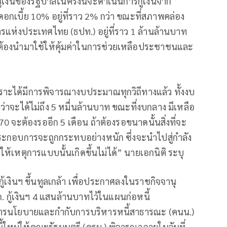
งินของรัฐบาลในครั้งนี้จะดำเนินการกู้เงินจาก
อกเบี้ย 10% อยู่ที่ราว 2% กว่า ขณะที่สภาพคล่อง
ห่งประเทศไทย (ธปท.) อยู่ที่ราว 1 ล้านล้านบาท
ึ่งจะต้องนำมาใช้ให้คุ้มค่าในการช่วยเหลือประชาชนและ
เพราะได้มีการพิจารณางบประมาณทุกวิถีทางแล้ว ทั้งงบ
จะได้ไม่ถึง 5 หมื่นล้านบาท ขณะที่งบกลาง มีเหลือ
 จะต้องรออีก 5 เดือน ถ้าต้องรอขนาดนั้นสิ่งที่จะ
ประกอบการจะถูกกระทบอย่างหนัก ซึ่งจะนำไปสู่กำลัง
ให้เหตุการแบบนั้นเกิดขึ้นไม่ได้” นายเอกนิติ ระบุ
ู้เงินฯ ขึ้นทูลเกล้า เพื่อประกาศลงในราชกิจจานุ
. กู้เงินฯ 4 แสนล้านบาทไว้ในแผนก่อหนี้
ารนโยบายและกำกับการบริหารหนี้สาธารณะ (คนน.)
้ใหม่ให้คณะรัฐมนตรี (ครม.) พิจารณาภายในวันที่