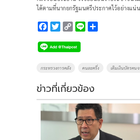
ได้ตามที่นากยกรัฐมนตรีประกาศไว้อย่างแน่
F
T
C
Li
S
ac
wi
o
n
h
e
tt
p
e
ar
b
er
y
e
o
Li
Tags
กระทรวงการคลัง
คนละครึ่ง
เติมเงินบัตรคน
o
n
k
k
ข่าวที่เกี่ยวข้อง