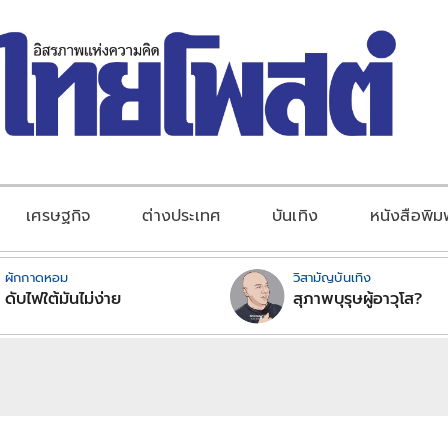
เศรษฐกิจ
ต่างประเทศ
บันเทิง
หนังสือพิม
ผักกาดหอม
วิสามัญบันเทิง
ดับไฟใต้มันไม่ง่าย
สุภาพบุรุษผู้อาวุโส?