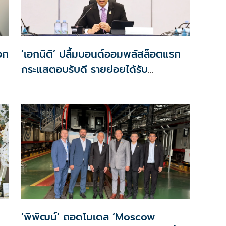
เอก
‘เอกนิติ’ ปลื้มบอนด์ออมพลัสล็อตแรก
กระแสตอบรับดี รายย่อยได้รับ
จัดสรร2.2หมื่นคน เปิดจองรอบใหม่
ก.ย.นี้
‘พิพัฒน์’ ถอดโมเดล ‘Moscow