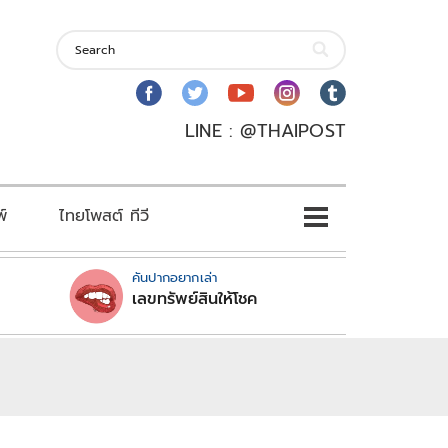
LINE : @THAIPOST
พ์
ไทยโพสต์ ทีวี
คันปากอยากเล่า
เลขทรัพย์สินให้โชค