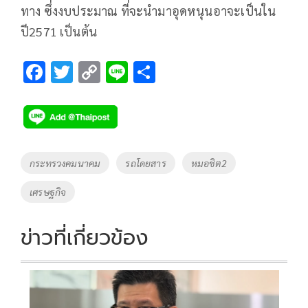
ทาง ซึ่งงบประมาณ ที่จะนำมาอุดหนุนอาจะเป็นใน
ปี2571 เป็นต้น
F
T
C
Li
S
ac
wi
o
n
h
e
tt
p
e
ar
b
er
y
e
o
Li
Tags
กระทรวงคมนาคม
รถโดยสาร
หมอชิต2
o
n
เศรษฐกิจ
k
k
ข่าวที่เกี่ยวข้อง