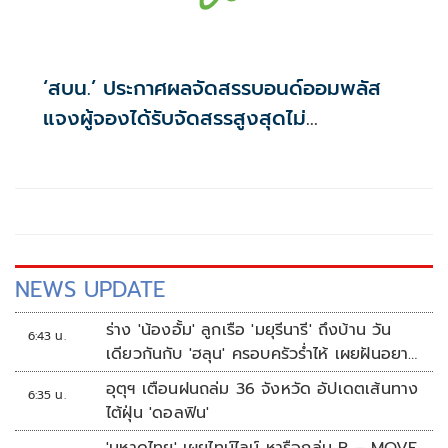
‘สบน.’ ประกาศผลจัดสรรบอนด์ออมพลัส
แจงผู้จองได้รับจัดสรรสูงสุดไม่
เกิน117,000บาท
NEWS UPDATE
ร่าง 'น้องอั้ม' ลูกเรือ 'มยุรีนารี' ถึงบ้าน วัน
6:43 น.
เดียวกันกับ 'ฮลุน' ครอบครัวร่ำไห้ เผยฝันอยาก
เป็นทหารเรือ
อุตุฯ เตือนฝนถล่ม 36 จังหวัด อัปเดตเส้นทาง
6:35 น.
ไต้ฝุ่น 'ดอลฟิน'