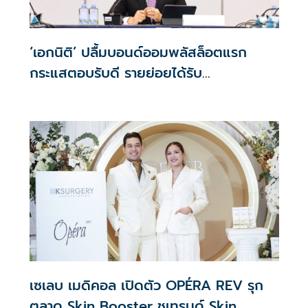
‘เอกนิติ’ ปลื้มบอนด์ออมพลัสล็อตแรก
กระแสตอบรับดี รายย่อยได้รับ
จัดสรร2.2หมื่นคน เปิดจองรอบใหม่ก.ย.นี้
เซเลบ เมดิคอล เปิดตัว OPÉRA REV รุก
ตลาด Skin Booster ชูเทรนด์ Skin