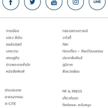
การเมือง
กรองสถานการณ์
เปลว สีเงิน
วาไรตี้
คอลัมนิสต์
กีฬา
บทความ
ท่องเที่ยว – ศิลปวัฒนธรรม
เศรษฐกิจ
ประชาสัมพันธ์
ข่าวพระราชสำนัก
ภูมิภาค
หนังสือพิมพ์
สิ่งแวดล้อม
ต่างประเทศ
PR & PRESS
อาชญากรรม
เกี่ยวกับเรา
X-CITE
ติดต่อและ สนับสนุน