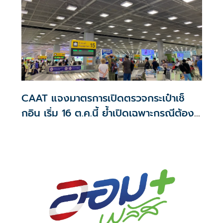
CAAT แจงมาตรการเปิดตรวจกระเป๋าเช็
กอิน เริ่ม 16 ต.ค.นี้ ย้ำเปิดเฉพาะกรณีต้อง
สงสัย