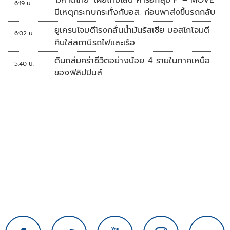
'มหาดไทย' เผยไทม์ไลน์ หารือกลุ่ม P – MOVE
6:19 น.
มีเหตุกระทบกระทั่งกับอส. ก่อนพาส่งขึ้นรถกลับ
ยูเครนโจมตีโรงกลั่นน้ำมันรัสเซีย มอสโกโจมตี
6:02 น.
คืนใส่สถานีรถไฟและเรือ
ดินถล่มคร่าชีวิตอย่างน้อย 4 รายในภาคเหนือ
5:40 น.
ของฟิลิปปินส์