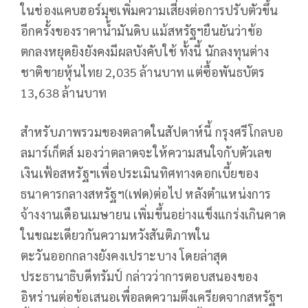
ในช่องแคบฮอร์มุซเพิ่มความเสี่ยงต่อการปรับตัวขึ้น
อีกครั้งของราคาน้ำมันดิบ แม้สหรัฐฯยืนยันว่าข้อ
ตกลงหยุดยิงยังคงมีผลบังคับใช้ ทั้งนี้ นักลงทุนต่าง
ชาติขายหุ้นไทย 2,035 ล้านบาท แต่ซื้อพันธบัตร
13,638 ล้านบาท
สำหรับภาพรวมของตลาดในสัปดาห์นี้ กรุงศรีโกลบอ
ลมาร์เก็ตส์ มองว่าตลาดจะให้ความสนใจกับตัวเลข
เงินเฟ้อสหรัฐฯเพื่อประเมินทิศทางดอกเบี้ยของ
ธนาคารกลางสหรัฐฯ(เฟด)ต่อไป หลังตำแหน่งการ
จ้างงานเดือนเมษายน เพิ่มขึ้นอย่างแข็งแกร่งเกินคาด
ในขณะเดียวกันความหวังสันติภาพใน
ตะวันออกกลางยังคงเปราะบาง โดยล่าสุด
ประธานาธิบดีทรัมป์ กล่าวว่าการตอบสนองของ
อิหร่านต่อข้อเสนอเพื่อลดความตึงเครียดจากสหรัฐฯ