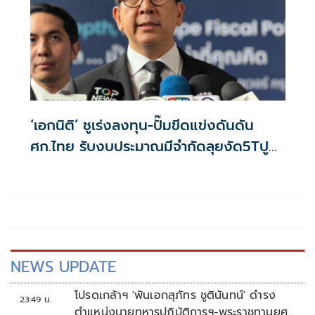
‘เอกนิติ’ ชูเร่งลงทุน-ปั๊มขีดแข่งดันดัน
ศก.ไทย รับงบประมาณมีจำกัดลุยงัด5Tปู
พรมโตยาว
NEWS UPDATE
โปรดเกล้าฯ 'พันเอกสุภัทร ชูตินันทน์' ดำรง
23:49 น.
ตำแหน่งนายทหารปฏิบัติการฯ-พระราชทานยศ