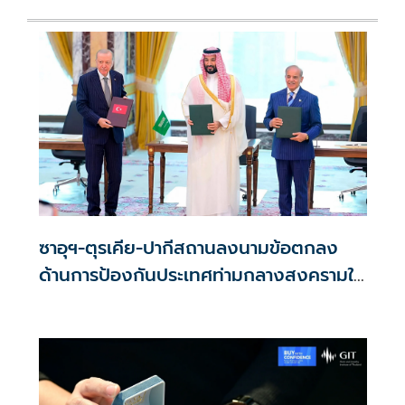
ซาอุฯ-ตุรเคีย-ปากีสถานลงนามข้อตกลง
ด้านการป้องกันประเทศท่ามกลางสงครามใน
ภูมิภาค