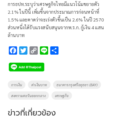
การธปท.ระบุว่าเศรษฐกิจไทยมีแนวโน้มขยายตัว
2.1% ในปีนี้ เพิ่มขึ้นจากประมาณการก่อนหน้าที่
1.5% และคาดว่าจะเร่งตัวขึ้นเป็น 2.6% ในปี 2570
ส่วนหนึ่งได้รับแรงสนับสนุนจากพ.ร.ก. กู้เงิน 4 แสน
ล้านบาท
F
T
C
Li
S
ac
wi
o
n
h
e
tt
p
e
ar
b
er
y
e
o
Li
Tags
การเงิน
ค่าเงินบาท
ธนาคารกรุงศรีอยุธยา (BAY)
o
n
สงครามตะวันออกกลาง
เศรษฐกิจ
k
k
ข่าวที่เกี่ยวข้อง