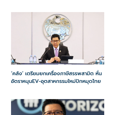
กรณีเสียชีวิตหรือทุพพลภาพลดดอกเบี้ย
เหลือ 0.01% ต่อปี ตลอดอายุสัญญา
‘คลัง’ เตรียมยกเครื่องภาษีสรรพสามิต หั่น
อัตราหนุนEV-อุตสาหกรรมใหม่ปักหมุดไทย