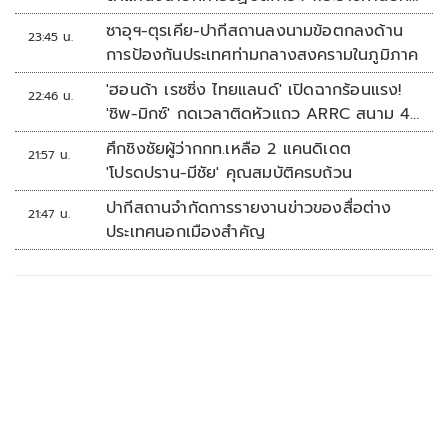
'พลตรี'
ซาอุฯ-ตุรเคีย-ปากีสถานลงนามข้อตกลงด้าน
23:45 น.
การป้องกันประเทศท่ามกลางสงครามในภูมิภาค
'ฮอนด้า เรซซิ่ง ไทยแลนด์' เปิดฉากร้อนแรง!
22:46 น.
'ชิพ-มิกซ์' กดเวลาติดหัวแถว ARRC สนาม 4
ที่มัลดาลิกา
ศึกชิงชัยผู้ว่ากกท.เหลือ 2 แคนดิเดต
21:57 น.
'โปรดปราน-มีชัย' คุณสมบัติครบถ้วน
ปากีสถานจำกัดการรายงานข่าวของสื่อต่าง
21:47 น.
ประเทศนอกเมืองสำคัญ