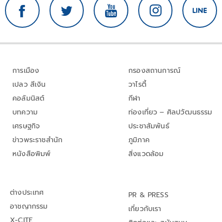
การเมือง
กรองสถานการณ์
เปลว สีเงิน
วาไรตี้
คอลัมนิสต์
กีฬา
บทความ
ท่องเที่ยว – ศิลปวัฒนธรรม
เศรษฐกิจ
ประชาสัมพันธ์
ข่าวพระราชสำนัก
ภูมิภาค
หนังสือพิมพ์
สิ่งแวดล้อม
ต่างประเทศ
PR & PRESS
อาชญากรรม
เกี่ยวกับเรา
X-CITE