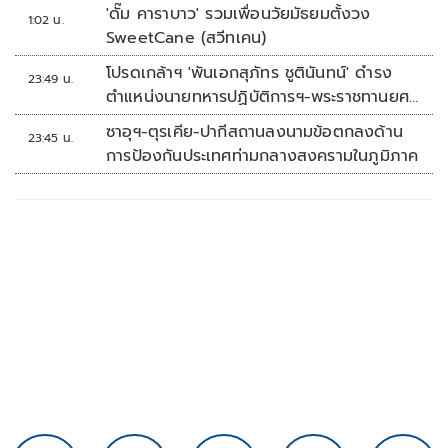
'ดั๊ม คาราบาว' รวมเพื่อนวัยมัธยมตั้งวง
1:02 น.
SweetCane (สวีทเคน)
โปรดเกล้าฯ 'พันเอกสุภัทร ชูตินันทน์' ดำรง
23:49 น.
ตำแหน่งนายทหารปฏิบัติการฯ-พระราชทานยศ
'พลตรี'
ซาอุฯ-ตุรเคีย-ปากีสถานลงนามข้อตกลงด้าน
23:45 น.
การป้องกันประเทศท่ามกลางสงครามในภูมิภาค