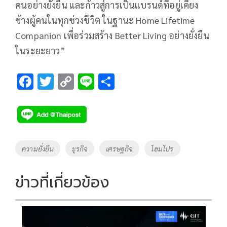
คนอย่างยั่งยืน และก้าวสู่การเป็นแบรนด์ที่อยู่เคียง
ข้างผู้คนในทุกช่วงชีวิต ในฐานะ Home Lifetime
Companion เพื่อร่วมสร้าง Better Living อย่างยั่งยืน
ในระยะยาว”
F
T
C
Li
S
ac
wi
o
n
h
e
tt
p
e
ar
b
er
y
e
o
Li
Tags
ความยั่งยืน
ะุรกิจ
เศรษฐกิจ
โฮมโปร
o
n
k
k
ข่าวที่เกี่ยวข้อง