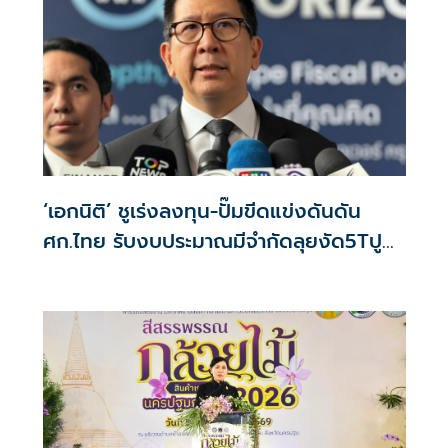
‘เอกนิติ’ ชูเร่งลงทุน-ปั๊มขีดแข่งดันดัน
ศก.ไทย รับงบประมาณมีจำกัดลุยงัด5Tปู
พรมโตยาว