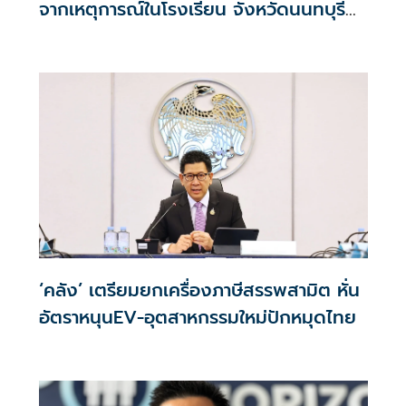
จากเหตุการณ์ในโรงเรียน จังหวัดนนทบุรี
กรณีเสียชีวิตหรือทุพพลภาพลดดอกเบี้ย
เหลือ 0.01% ต่อปี ตลอดอายุสัญญา
‘คลัง’ เตรียมยกเครื่องภาษีสรรพสามิต หั่น
อัตราหนุนEV-อุตสาหกรรมใหม่ปักหมุดไทย