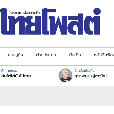
เศรษฐกิจ
ต่างประเทศ
บันเทิง
หนังสือพิม
ผักกาดหอม
วิสามัญบันเทิง
ดับไฟใต้มันไม่ง่าย
สุภาพบุรุษผู้อาวุโส?