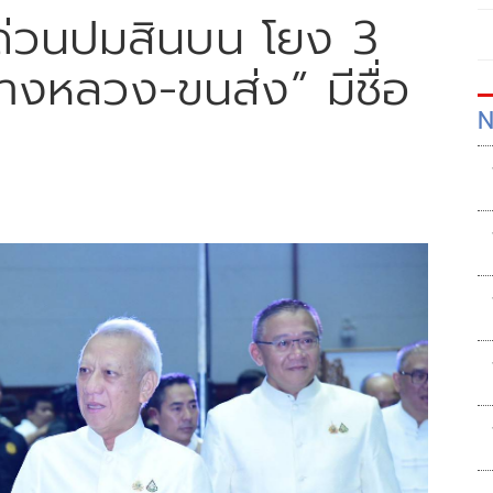
บด่วนปมสินบน โยง 3
ทางหลวง-ขนส่ง” มีชื่อ
N