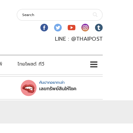
LINE : @THAIPOST
พ์
ไทยโพสต์ ทีวี
คันปากอยากเล่า
เลขทรัพย์สินให้โชค