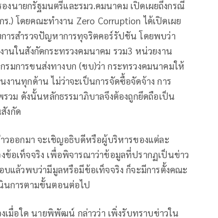
 รองนายกรัฐมนตรีและรมว.คมนาคม เปิดเผยถึงกรณี
กร.) โดยคณะทำงาน Zero Corruption ได้เปิดเผย
ับการสำรวจปัญหาการทุจริตคอร์รัปชัน โดยพบว่า
หน่วยงานในสังกัดกระทรวงคมนาคม รวม3 หน่วยงาน
ละกรมการขนส่งทางบก (ขบ)ว่า กระทรวงคมนาคมให้
งานทุกด้าน ไม่ว่าจะเป็นการจัดซื้อจัดจ้าง การ
ม ดังนั้นหลักธรรมาภิบาลจึงต้องถูกยึดถือเป็น
ังกัด
ล่าวออกมา จะเชิญอธิบดีหรือผู้บริหารของแต่ละ
จงข้อเท็จจริง เพื่อพิจารณาว่าข้อมูลที่ปรากฏเป็นข่าว
บแล้วพบว่ามีมูลหรือมีข้อเท็จจริง ก็จะมีการตั้งคณะ
นินการตามขั้นตอนต่อไป
แจงเมื่อใด นายพิพัฒน์ กล่าวว่า เพิ่งรับทราบข่าวใน