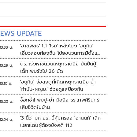
EWS UPDATE
'อาสพลธ์' โต้ 'โรม' หลังโยง 'อนุทิน'
13:33 น.
เอี่ยวสอบท้องถิ่น โบ้ยขบวนการมีตั้งแต่
ปี 62-64
ตร. เร่งหาชนวนเหตุกราดยิง ยันปืนปู่
13:29 น.
เด็ก พบรัวไป 26 นัด
'อนุทิน' จ่อลงดูที่เกิดเหตุกราดยิง ย้ำ
13:10 น.
'กำนัน-ผญบ.' ช่วยดูแลป้องกัน
ช็อกซ้ำ! พบปู่-ย่า มือยิง รร.เทพศิรินทร์
13:05 น.
เสียชีวิตในบ้าน
'3 นิ้ว' บุก ยธ. บี้คุ้มครอง 'อานนท์' เลิก
12:54 น.
แยกแดนผู้ต้องขังคดี 112