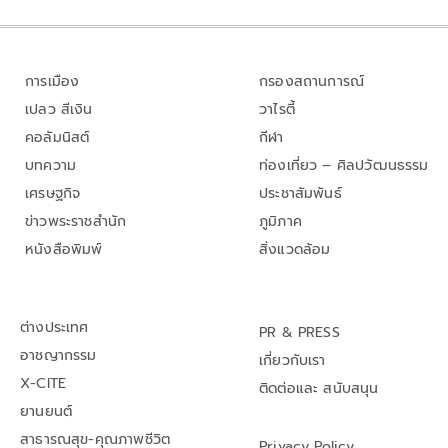
การเมือง
กรองสถานการณ์
เปลว สีเงิน
วาไรตี้
คอลัมนิสต์
กีฬา
บทความ
ท่องเที่ยว – ศิลปวัฒนธรรม
เศรษฐกิจ
ประชาสัมพันธ์
ข่าวพระราชสำนัก
ภูมิภาค
หนังสือพิมพ์
สิ่งแวดล้อม
ต่างประเทศ
PR & PRESS
อาชญากรรม
เกี่ยวกับเรา
X-CITE
ติดต่อและ สนับสนุน
ยานยนต์
สาธารณสุข-คุณภาพชีวิต
Privacy Policy