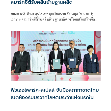
สมาร์ทซิตี้รับคลื่นย้ายฐานผลิต
อมตะ ผนึกนักลงทุนไฮเทคบุกเวียดนาม ปักหมุด ‘ฮาลอง-ฟู้
เถาะ’ ผุดสมาร์ทซิตี้รับคลื่นย้ายฐานผลิต พร้อมเสริมสร้างขีด
ความสามารถทางการแข่งขัน และขับเคลื่อนการเติบโตทาง
เศรษฐกิจอย่างยั่งยืนในระยะยาว
ฟิวเจอร์พาร์ค-สเปลล์ จับมือสภากาชาดไทย
เปิดห้องรับบริจาคโลหิตประจำแห่งแรกใน
ศูนย์การค้าปทุมธานี