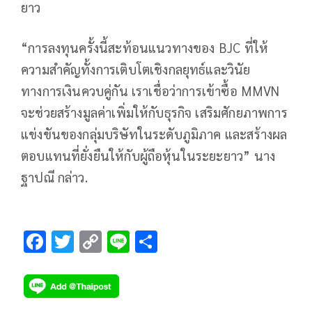
ยาว
“การลงทุนครั้งนี้สะท้อนแนวทางของ BJC ที่ให้
ความสำคัญทั้งการเติบโตเชิงกลยุทธ์และวินัย
ทางการเงินควบคู่กัน เราเชื่อว่าการเข้าซื้อ MMVN
จะช่วยสร้างมูลค่าเพิ่มให้กับธุรกิจ เสริมศักยภาพการ
แข่งขันของกลุ่มบริษัทในระดับภูมิภาค และสร้างผล
ตอบแทนที่ยั่งยืนให้กับผู้ถือหุ้นในระยะยาว” นาง
ฐาปณี กล่าว.
F
T
C
Li
S
ac
wi
o
n
h
e
tt
p
e
ar
b
er
y
e