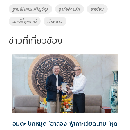
o
Li
Tags
ฐาปณี เตชะเจริญวิกุล
ธุรกิจค้าปลีก
อาเซียน
o
n
เบอร์ลี่ ยุคเกอร์
เวียดนาม
k
k
ข่าวที่เกี่ยวข้อง
อมตะ ปักหมุด ‘ฮาลอง-ฟู้เถาะเวียดนาม ’ผุด