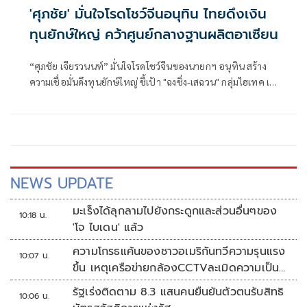
'ศุภชัย' มั่นใจโรดโชว์จีนอนุทิน ไทยดึงเงิน
ทุนยักษ์ใหญ่ คว้าศูนย์กลางฐานผลิตอาเซียน
“ศุภชัย เจียรวนนท์” มั่นใจโรดโชว์จีนของนายกฯ อนุทิน สร้าง
ความเชื่อมั่นดึงทุนยักษ์ใหญ่ ชี้เป้า "ฉงชิ่ง-เสฉวน" กลุ่มไฮเทค เซ
มิคอนดักเตอร์ อิเล็กทรอนิกส์ เสริมไทยทวงฐานผลิตอนาคต
อาเซียน
NEWS UPDATE
มะเร็งได้ลุกลามไปยังกระดูกและส่วนอื่นๆของ
10:18 น.
'โจ ไบเดน' แล้ว
ความโกรธแค้นของชาวอเมริกันทวีความรุนแรง
10:07 น.
ขึ้น เหตุเครือข่ายกล้องCCTVละเมิดความเป็น
ส่วนตัว
รัฐเร่งติดตาม 8.3 แสนคนยืนยันตัวตนรับสิทธิ
10:06 น.