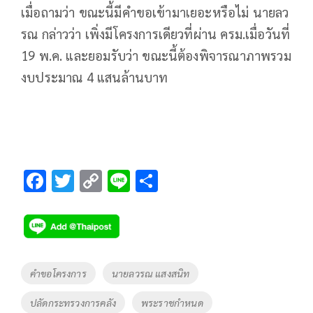
เมื่อถามว่า ขณะนี้มีคำขอเข้ามาเยอะหรือไม่ นายลว
รณ กล่าวว่า เพิ่งมีโครงการเดียวที่ผ่าน ครม.เมื่อวันที่
19 พ.ค. และยอมรับว่า ขณะนี้ต้องพิจารณาภาพรวม
งบประมาณ 4 แสนล้านบาท
F
T
C
Li
S
ac
wi
o
n
h
e
tt
p
e
ar
b
er
y
e
o
Li
Tags
คำขอโครงการ
นายลวรณ แสงสนิท
o
n
ปลัดกระทรวงการคลัง
พระราชกำหนด