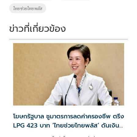
k
k
ไทยช่วยไทยพลัส
ข่าวที่เกี่ยวข้อง
โฆษกรัฐบาล ชูมาตรการลดค่าครองชีพ ตรึง
LPG 423 บาท ‘ไทยช่วยไทยพลัส’ ดันเงิน
หมุนแสนล้าน