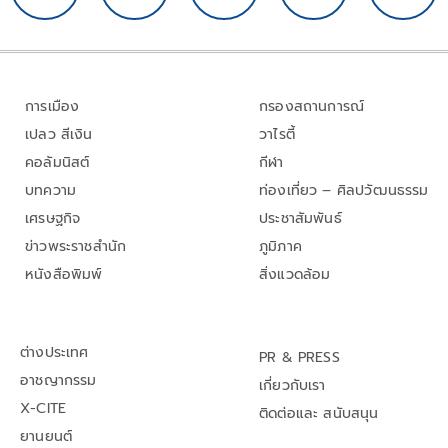
การเมือง
กรองสถานการณ์
เปลว สีเงิน
วาไรตี้
คอลัมนิสต์
กีฬา
บทความ
ท่องเที่ยว – ศิลปวัฒนธรรม
เศรษฐกิจ
ประชาสัมพันธ์
ข่าวพระราชสำนัก
ภูมิภาค
หนังสือพิมพ์
สิ่งแวดล้อม
ต่างประเทศ
PR & PRESS
อาชญากรรม
เกี่ยวกับเรา
X-CITE
ติดต่อและ สนับสนุน
ยานยนต์