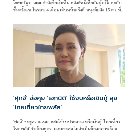
โฆษกรัฐบาลเผยกำลังซื้อเริ่มฟื้น หลังดัชนีเชื่อมั่นผู้บริโภคขยับ
ขึ้นครั้งแรกในรอบ 4 เดือน เดินหน้าตรึงก๊าซหุงต้มถัง 15 กก. ที่
423 บาท ควบคู่ “ไทยช่วยไทย พลัส” กระจายเม็ดเงินสู่ฐานราก
พร้อมจับตาฐานะกองทุนน้ำมันฯ ติดลบกว่า 7.1 หมื่นล้านบาท
'ศุภจี' จ่อคุย 'เอกนิติ' ใช้งบหรือเงินกู้ ลุย
'ไทยเที่ยวไทยพลัส'
'ศุภจี' ขอดูความเหมาะสมใช้งบประมาณ หรือเงินกู้ 'ไทยเที่ยว
ไทยพลัส' รับต้องดูความเหมาะสม ไม่จำเป็นต้องออกพร้อม
'ไทยช่วยไทยพลัส'