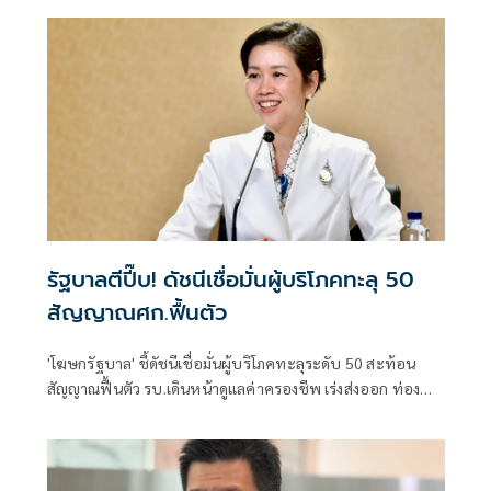
รัฐบาลตีปี๊บ! ดัชนีเชื่อมั่นผู้บริโภคทะลุ 50
สัญญาณศก.ฟื้นตัว
'โฆษกรัฐบาล' ชี้ดัชนีเชื่อมั่นผู้บริโภคทะลุระดับ 50 สะท้อน
สัญญาณฟื้นตัว รบ.เดินหน้าดูแลค่าครองชีพ เร่งส่งออก ท่อง
เที่ยว และการลงทุนต่อเนื่อง