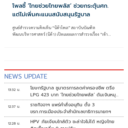
โพลชี้ ‘ไทยช่วยไทยพลัส’ ช่วยกระตุ้นศก.
แต่ไม่เพิ่มคะแนนสนับสนุนรัฐบาล
ศูนย์สำรวจความคิดเห็น “นิด้าโพล” สถาบันบัณฑิต
พัฒนบริหารศาสตร์ (นิด้า) เปิดเผยผลการสำรวจเรื่อง “เข้า
โครงการไทยช่วยไทยพลัสแล้วสนับสนุนรัฐบาลไหม”
NEWS UPDATE
โฆษกรัฐบาล ชูมาตรการลดค่าครองชีพ ตรึง
13:32 น.
LPG 423 บาท ‘ไทยช่วยไทยพลัส’ ดันเงินหมุน
แสนล้าน
ราชกิจจาฯ แพร่คำสั่งอนุทิน ตั้ง 3
12:37 น.
ขรก.การเมืองประจำสำนักเลขาธิการนายกฯ
HPV ภัยเงียบใกล้ตัว ชะล่าใจไม่ได้ หญิงไทย
12:28 น.