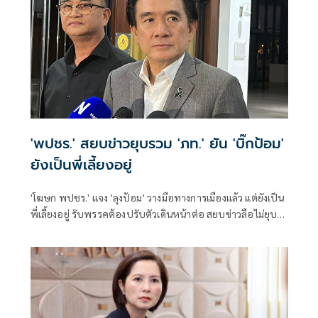
'พปชร.' สยบข่าวยุบรวม 'ภท.' ยัน 'บิ๊กป้อม'
ยังเป็นพี่เลี้ยงอยู่
'โฆษก พปชร.' แจง 'ลุงป้อม' วางมือทางการเมืองแล้ว แต่ยังเป็น
พี่เลี้ยงอยู่ รับพรรคต้องปรับตัวเดินหน้าต่อ สยบข่าวลือไม่ยุบ
รวม 'ภท.'