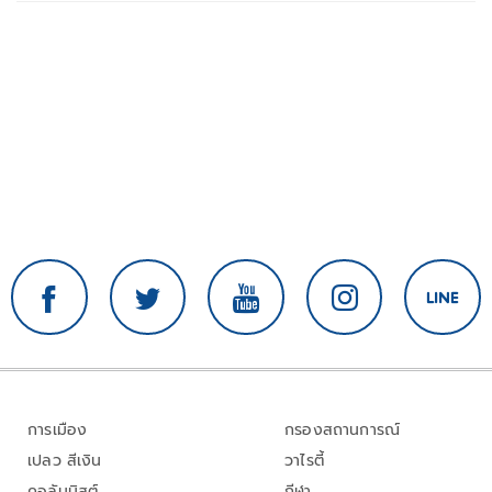
การเมือง
กรองสถานการณ์
เปลว สีเงิน
วาไรตี้
คอลัมนิสต์
กีฬา