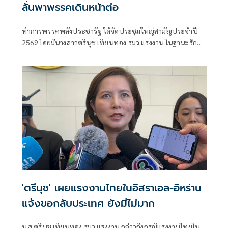
ลั่นพาพรรคเดินหน้าต่อ
ทำการพรรคพลังประชารัฐ ได้จัดประชุมใหญ่สามัญประจำปี
2569 โดยมีนางสาวตรีนุช เทียนทอง รมว.แรงงาน ในฐานะรักษา
การหัวหน้าพรรคพลังประชารัฐ (พปชร.) เป็นประธานการ
ประชุม พร้อมด้วยคณะกรรมการบริหาร (กก.บห.) ชุดรักษาการ
และสมาชิกพรรค
'ตรีนุช' เผยแรงงานไทยในอิสราเอล-อิหร่าน
แจ้งขอกลับประเทศ ยังมีไม่มาก
น.ส.ตรีนุช เทียนทอง รมว.แรงงาน กล่าวถึงกรณีแรงงานไทยใน