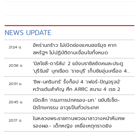
พรรค ทำให้ลงไปช่วยหาเสียงไม่ทั่วถึง ระบุ คุยกันแล้วก่อนเลือก
ตั้ง
NEWS UPDATE
อิหร่านกร้าว ไม่เปิดช่องแคบฮอร์มุซ หาก
21:24 น.
สหรัฐฯ ไม่ปฏิบัติตามเงื่อนไขทั้งหมด
'บิสโซลี-ดาร์ลัน' 2 แข้งบราซิลซัดคนละประตู
20:56 น.
'บุรีรัมย์' บุกเชือด 'ราชบุรี' เก็บชัยอุ่นเครื่อง 4
นัดรวด
'ชิพ-นครินทร์' รั้งท็อป 4 'เฟอร์-ปัญจรุจน์'
20:51 น.
คว้าแต้มสำคัญ ศึก ARRC สนาม 4 เรซ 2
เปิดลึก 'กรมการปกครอง-มท.' ขยับรีเซ็ต-
20:45 น.
นิรโทษกรรม อาวุธปืนทั่วประเทศ
ในหลวงพระราชทานพวงมาลาวางหน้าหีบศพ
20:17 น.
รองผอ.- เด็กหญิง เหยื่อเหตุกราดยิง