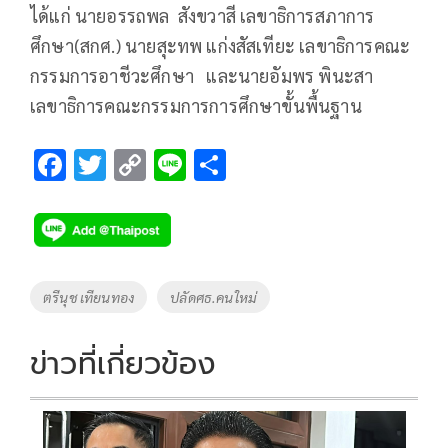
ได้แก่ นายอรรถพล สังขวาสี เลขาธิการสภาการ
ศึกษา(สกศ.) นายสุะทพ แก่งสัสเทียะ เลขาธิการคณะ
กรรมการอาชีวะศึกษา และนายอัมพร พินะสา
เลขาธิการคณะกรรมการการศึกษาขั้นพื้นฐาน
F
T
C
Li
S
ac
wi
o
n
h
e
tt
p
e
ar
b
er
y
e
o
Li
Tags
ตรีนุช เทียนทอง
ปลัดศธ.คนใหม่
o
n
k
k
ข่าวที่เกี่ยวข้อง