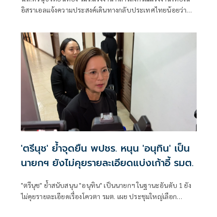
อิสราเอลแจ้งความประสงค์เดินทางกลับประเทศไทยน้อยว่า
ขณะนี้มีการแจ้งความประสงค์มาไม่มาก แต่ได้มอบให้ปลัด
กระทรวงแรงงาน และทูตที่ประจำอยู่ในประเทศภูมิภาค
ตะวันออกกลางคอยติดตามสถานการณ์
'ตรีนุช' ย้ำจุดยืน พปชร. หนุน 'อนุทิน' เป็น
นายกฯ ยังไม่คุยรายละเอียดแบ่งเก้าอี้ รมต.
"ตรีนุช" ย้ำสนับสนุน "อนุทิน" เป็นนายกฯ ในฐานะอันดับ 1 ยัง
ไม่คุยรายละเอียดเรื่องโควตา รมต. เผย ประชุมใหญ่เลือก
หัวหน้าพรรคคนใหม่ มี.ค. แจง ช่วงเวลาจำกัด-เปลี่ยนผ่านใน