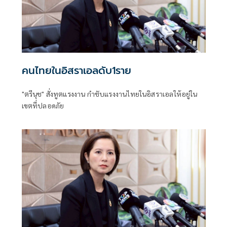
คนไทยในอิสราเอลดับ1ราย
"ตรีนุช" สั่งทูตแรงงาน กำชับแรงงานไทยในอิสราเอลให้อยู่ใน
เขตที่ปลอดภัย